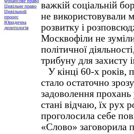
Фінансове право
важкій соціальній бо
Цивільне право
Цивільний
не використовували 
процес
Юридична
розвитку і розповсюд
деонтологія
Москвофіли не зуміли
політичної діяльност
трибуну для захисту і
У кінці 60-х років, п
стало остаточно зрозу
задоволення прохань 
стані відчаю, їх рух 
проголосила себе повн
«Слово» заговорила п