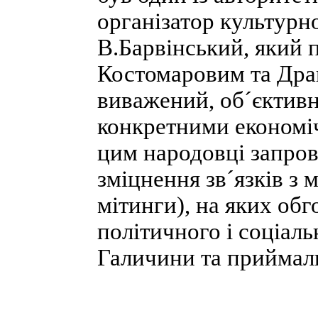
організатор культурн
В.Барвінський, який 
Костомаровим та Дра
виважений, об´єктивни
конкретними економі
цим народовці запро
зміцнення зв´язків з 
мітинги), на яких об
політичного і соціал
Галичини та приймал