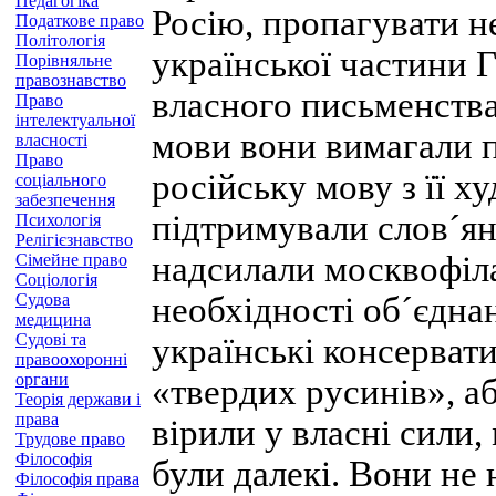
Педагогіка
Росію, пропагувати н
Податкове право
Політологія
української частини 
Порівняльне
правознавство
власного письменства
Право
інтелектуальної
мови вони вимагали 
власності
Право
російську мову з її 
соціального
забезпечення
підтримували слов´ян
Психологія
Релігієзнавство
надсилали москвофіла
Сімейне право
Соціологія
Судова
необхідності об´єдна
медицина
Судові та
українські консервати
правоохоронні
органи
«твердих русинів», аб
Теорія держави і
права
вірили у власні сили,
Трудове право
Філософія
були далекі. Вони не
Філософія права