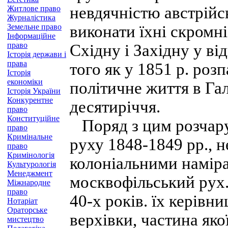
невдячністю австрійс
Житлове право
Журналістика
Земельне право
виконати їхні скромн
Інформаційне
право
Східну і Західну у ві
Історія держави і
права
того як у 1851 р. роз
Історія
економіки
політичне життя в Га
Історія України
Конкурентне
десятиріччя.
право
Конституційне
Поряд з цим розчару
право
Кримінальне
руху 1848-1849 pp., 
право
Кримінологія
колоніальними намір
Культурологія
Менеджмент
москвофільський рух.
Міжнародне
право
40-х років. їх керівн
Нотаріат
Ораторське
верхівки, частина яко
мистецтво