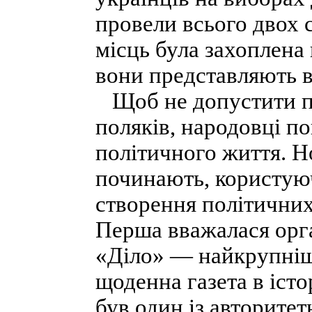
провели всього двох 
місць була захоплена
вони представляють 
Щоб не допустити по
поляків, народовці п
політичного життя. Н
починають, користую
створення політичних
Перша вважалася орга
«Діло» — найкрупніша
щоденна газета в іст
був один із авторитет