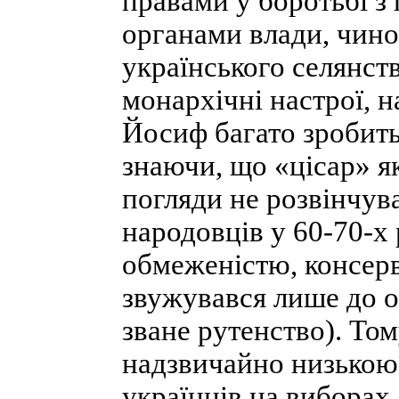
правами у боротьбі з
органами влади, чин
українського селянс
монархічні настрої, н
Йосиф багато зробить
знаючи, що «цісар» як
погляди не розвінчув
народовців у 60-70-х
обмеженістю, консерв
звужувався лише до 
зване рутенство). Том
надзвичайно низькою,
українців на виборах