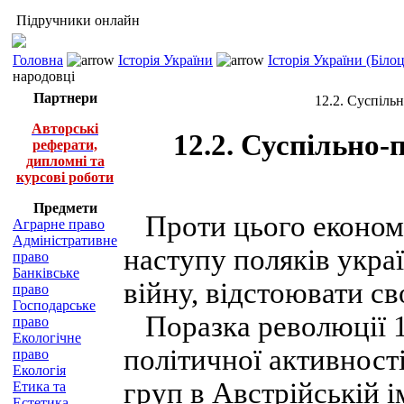
Підручники онлайн
Головна
Історія України
Історія України (Біло
народовці
Партнери
12.2. Суспіль
Авторські
12.2. Суспільно-
реферати,
дипломні та
курсові роботи
Предмети
Проти цього економ
Аграрне право
Адміністративне
наступу поляків укра
право
Банківське
війну, відстоювати сво
право
Господарське
Поразка революції 1
право
Екологічне
політичної активності
право
Екологія
груп в Австрійській і
Етика та
Естетика