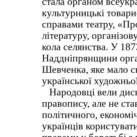
стала органом всеукр
культурницькі товари
справами театру, «Пр
літературу, організо
кола селянства. У 187
Наддніпрянщини орган
Шевченка, яке мало 
української художньої
Народовці вели диску
правопису, але не ст
політичного, економі
українців користуват