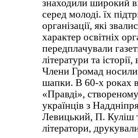
знаходили широкий ві
серед молоді. їх підт
організації, які звал
характер освітніх орг
передплачували газети
літератури та історії
Члени Громад носили 
шапки. В 60-х роках 
«Правді», створеному
українців з Наддніпр
Левицький, П. Куліш т
літератори, друкували