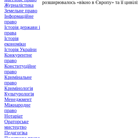
розширювалось «вікно в Європу» та її цивілі
Журналістика
Земельне право
Інформаційне
право
Історія держави і
права
Історія
економіки
Історія України
Конкурентне
право
Конституційне
право
Кримінальне
право
Кримінологія
Культурологія
Менеджмент
Міжнародне
право
Нотаріат
Ораторське
мистецтво
Педагогіка