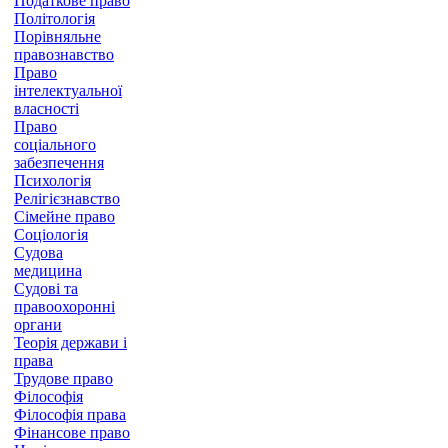
Податкове право
Політологія
Порівняльне
правознавство
Право
інтелектуальної
власності
Право
соціального
забезпечення
Психологія
Релігієзнавство
Сімейне право
Соціологія
Судова
медицина
Судові та
правоохоронні
органи
Теорія держави і
права
Трудове право
Філософія
Філософія права
Фінансове право