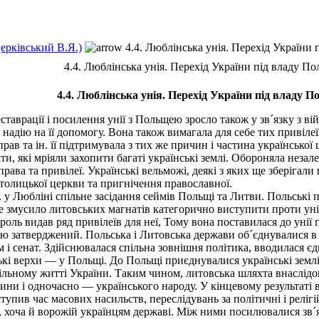
церківський В.Я.)
4.4. Люблінська унія. Перехід України 
4.4. Люблінська унія. Перехід України під владу По
4.4. Люблінська унія. Перехід України під владу П
таврації і посилення унії з Польщею зросло також у зв´язку з в
надію на її допомогу. Вона також вимагала для себе тих привілеї
ав та ін. її підтримувала з тих же причин і частина української
ти, які мріяли захопити багаті українські землі. Обороняла неза
ї права та привілеї. Українські вельможі, деякі з яких ще зберігали
олицької церкви та пригнічення православної.
у Любліні спільне засідання сеймів Польщі та Литви. Польські 
 змусило литовських магнатів категорично виступити проти унії 
ль видав ряд привілеїв для неї, Тому вона поставилася до унії 
нію затверджений. Польська і Литовська держави об´єднувалися в
 і сенат. Здійснювалася спільна зовнішня політика, вводилася є
ські верхи — у Польщі. До Польщі приєднувалися українські земл
спільному житті України. Таким чином, литовська шляхта внаслідо
щини і одночасно — українського народу. У кінцевому результаті 
ступив час масових насильств, переслідувань за політичні і релі
ій, хоча й ворожій українцям державі. Між ними посилювалися зв´