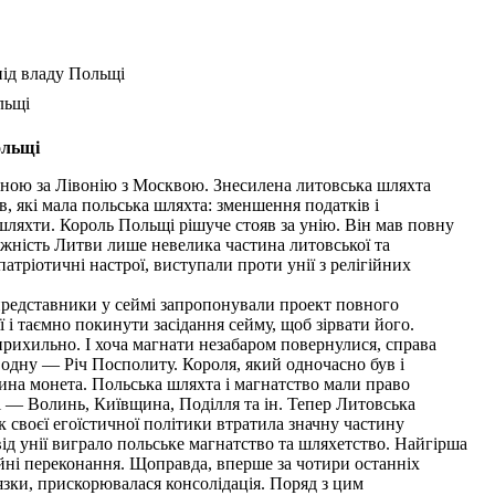
під владу Польщі
льщі
ольщі
ійною за Лівонію з Москвою. Знесилена литовська шляхта
в, які мала польська шляхта: зменшення податків і
 шляхти. Король Польщі рішуче стояв за унію. Він мав повну
лежність Литви лише невелика частина литовської та
 патріотичні настрої, виступали проти унії з релігійних
представники у сеймі запропонували проект повного
і таємно покинути засідання сейму, щоб зірвати його.
прихильно. І хоча магнати незабаром повернулися, справа
 одну — Річ Посполиту. Короля, який одночасно був і
дина монета. Польська шляхта і магнатство мали право
і — Волинь, Київщина, Поділля та ін. Тепер Литовська
к своєї егоїстичної політики втратила значну частину
від унії виграло польське магнатство та шляхетство. Найгірша
гійні переконання. Щоправда, вперше за чотири останніх
язки, прискорювалася консолідація. Поряд з цим