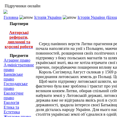
Підручники онлайн
Головна
Історія України
Історія України (Біло
Партнери
Авторські
реферати,
дипломні та
Серед панівних верств Литви прагнення рес
курсові роботи
почала наполягати на унії з Польщею, маючи 
повинностей, розширення своїх політичних пр
Предмети
підтримку з боку польських магнатів та шлях
Аграрне право
української знаті, яка не хотіла втрачати сво
Адміністративне
причин, передбачаючи поширення впливу кат
право
Король Сигізмунд Август скликав у 1569 р. 
Банківське
приєднання литовських земель до Польщі. Це
право
Щоб мати підтримку литовської шляхти, коро
Господарське
фактично була вже зроблена і трактат про у
право
великим князем Литви, обирав спільний сейм
Екологічне
набувати землі у Литовській державі, литов
право
держава вже не відігравала якоїсь ролі в су
Екологія
державності, зрадила інтереси своєї Батьків
Етика та
доля дісталась народу України. Для нього на
Естетика
століття українські землі об´єдналися в одн
Житлове право