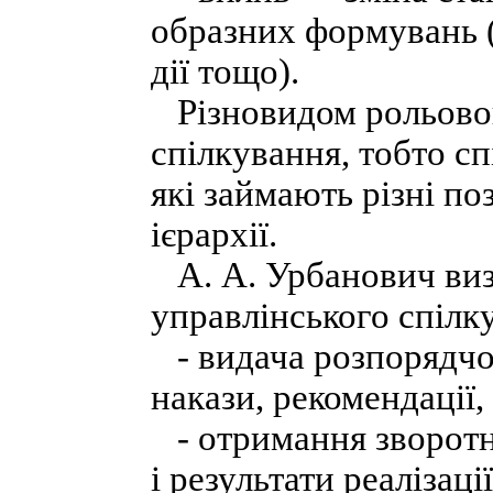
образних формувань (
дії тощо).
Різновидом рольовог
спілкування, тобто с
які займають різні по
ієрархії.
А. А. Урбанович визн
управлінського спілк
- видача розпорядчо
накази, рекомендації,
- отримання зворотно
і результати реалізаці