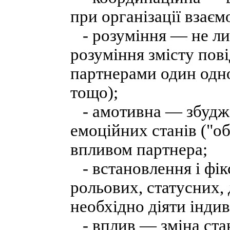
при організації взаєм
- розуміння — не ли
розуміння змісту пов
партнерами один одно
тощо);
- амотивна — збудже
емоційних станів ("об
впливом партнера;
- встановлення і фікс
рольових, статусних, 
необхідно діяти індив
- вплив — зміна стан