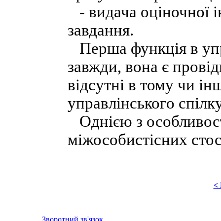
- видача оціночної ін
завдання.
Перша функція в упр
завжди, вона є прові
відсутні в тому чи і
управлінського спілк
Однією з особливост
міжособистісних стос
<
Зворотний зв'язок