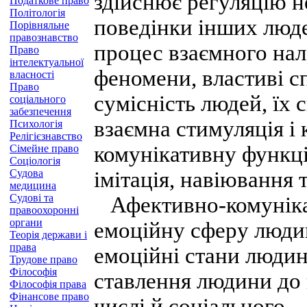
здійснює регуляцію не
Податкове право
Політологія
поведінки інших людей
Порівняльне
правознавство
процес взаємного нал
Право
інтелектуальної
феномени, властиві сп
власності
Право
сумісність людей, їх
соціального
забезпечення
взаємна стимуляція і 
Психологія
Релігієзнавство
комунікативну функці
Сімейне право
Соціологія
Судова
імітація, навіювання т
медицина
Судові та
Афективно-комунікат
правоохоронні
органи
емоційну сферу люди
Теорія держави і
права
емоційні стани людин
Трудове право
Філософія
ставлення людини до
Філософія права
Фінансове право
числі й соціального.