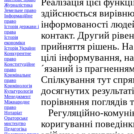
Реалізація цієї функц
Журналістика
Земельне право
здійснюється вирівню
Інформаційне
право
інформованості люде
Історія держави і
права
контакт. Другий ріве
Історія
економіки
прийняття рішень. На
Історія України
Конкурентне
цілі інформування, на
право
Конституційне
´язаний із прагнення
право
Кримінальне
Спілкування тут спр
право
Кримінологія
досягнутих результат
Культурологія
Менеджмент
порівняння поглядів 
Міжнародне
право
Регуляційно-комунік
Нотаріат
Ораторське
коригуванні поведінк
мистецтво
Педагогіка