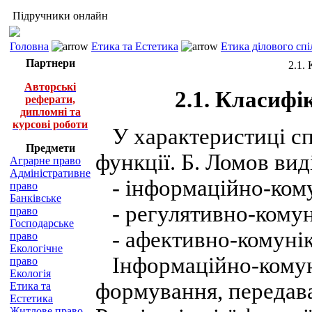
Підручники онлайн
Головна
Етика та Естетика
Етика ділового спі
Партнери
2.1.
Авторські
2.1. Класифі
реферати,
дипломні та
курсові роботи
У характеристиці с
Предмети
функції. Б. Ломов вид
Аграрне право
Адміністративне
- інформаційно-кому
право
Банківське
- регулятивно-комун
право
Господарське
- афективно-комунік
право
Екологічне
Інформаційно-комун
право
Екологія
формування, передава
Етика та
Естетика
Житлове право