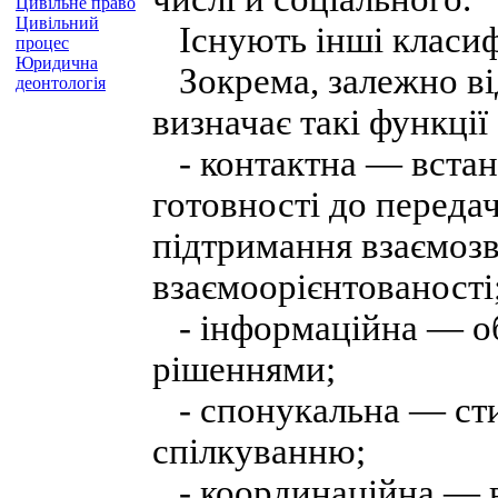
Цивільне право
Цивільний
Існують інші класифі
процес
Юридична
Зокрема, залежно від
деонтологія
визначає такі функції
- контактна — встан
готовності до передач
підтримання взаємозв
взаємоорієнтованості
- інформаційна — об
рішеннями;
- спонукальна — ст
спілкуванню;
- координаційна — вз