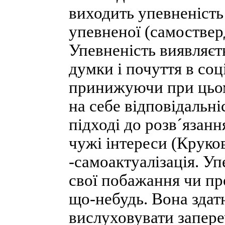
виходить упевненість 
упевненої (самоствер
Упевненість виявляєт
думки і почуття в соц
принижуючи при цьому
на себе відповідальні
підході до розв´язан
чужі інтереси (Круко
-самоактуалізація. 
свої побажання чи пр
що-небудь. Вона здат
вислуховувати запере