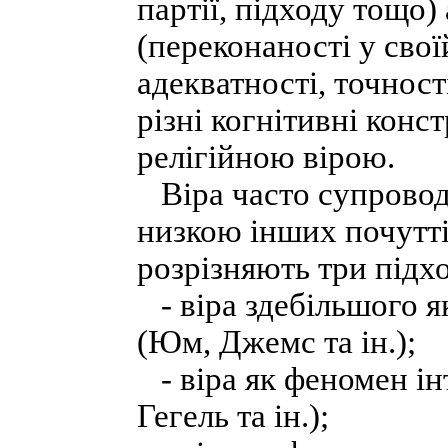
партії, підходу тощо)
(переконаності у свої
адекватності, точност
різні когнітивні конст
релігійною вірою.
Віра часто супровод
низкою інших почуттів
розрізняють три підхо
- віра здебільшого я
(Юм, Джемс та ін.);
- віра як феномен ін
Гегель та ін.);