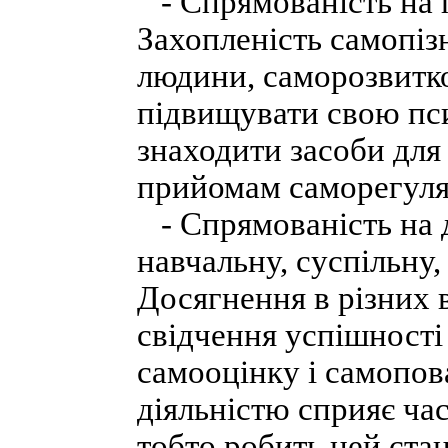
- Спрямованість на п
Захопленість самопіз
людини, саморозвитко
підвищувати свою пси
знаходити засоби для
прийомам саморегуля
- Спрямованість на д
навчальну, суспільну,
Досягнення в різних 
свідчення успішності
самооцінку і самопова
діяльністю сприяє ча
тобто робить цей ста