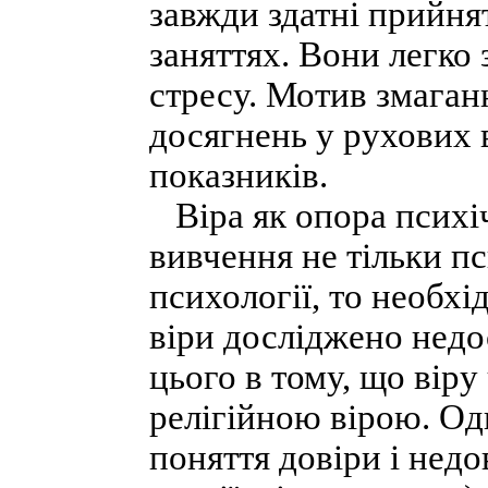
завжди здатні прийнят
заняттях. Вони легко
стресу. Мотив змаган
досягнень у рухових 
показників.
Віра як опора психічн
вивчення не тільки п
психології, то необхі
віри досліджено недо
цього в тому, що вір
релігійною вірою. О
поняття довіри і недо