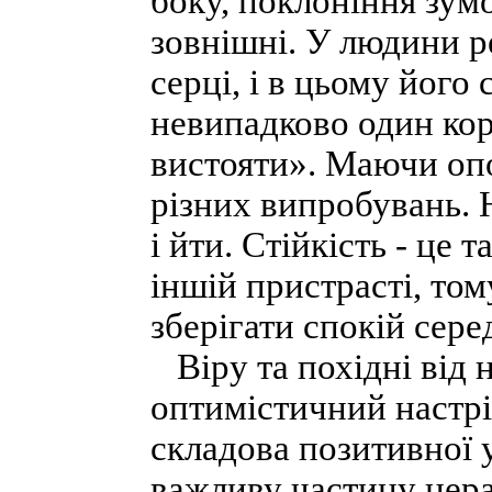
боку, поклоніння зум
зовнішні. У людини р
серці, і в цьому його 
невипадково один кор
вистояти». Маючи опо
різних випробувань. Н
і йти. Стійкість - це 
іншій пристрасті, то
зберігати спокій сере
Віру та похідні від н
оптимістичний настрій
складова позитивної 
важливу частину нера