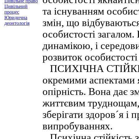
Цивільне право
Цивільний
та існуванням особис
процес
Юридична
змін, що відбуваютьс
деонтологія
особистості загалом.
динамікою, і середо
розвиток особистості 
ПСИХІЧНА СТІЙКІСТЬ
окремими аспектами як
опірність. Вона дає 
життєвим труднощам,
зберігати здоров´я і п
випробуваннях.
Психічна стійкість з