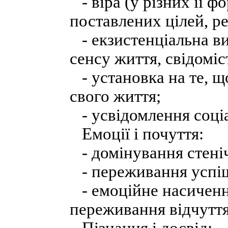
- віра (у різних її ф
поставлених цілей, рел
- екзистенціальна виз
сенсу життя, свідоміс
- установка на те, 
свого життя;
- усвідомлення соціа
Емоції і почуття:
- домінування стені
- переживання успішн
- емоційне насичення
переживання відчуття 