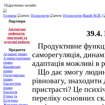
Підручники онлайн
Головна
Психологія
Психологія (Варій М.Й.)
Партнери
Авторські
39.4.
реферати,
дипломні та
курсові роботи
Продуктивне функці
Предмети
саморегуляція, динам
Аграрне право
Адміністративне
адаптація можливі в р
право
Банківське
Що дає змогу людин
право
Господарське
рівновагу, знаходити
право
Екологічне
пристрасті? Це психіч
право
Екологія
переліку основних ск
Етика та
Естетика
Житлове право