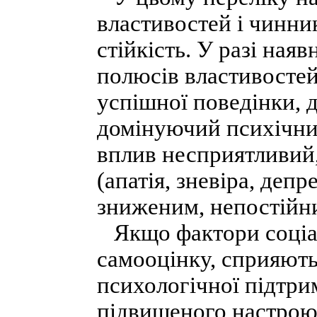
властивостей і чинни
стійкість. У разі ная
полюсів властивостей
успішної поведінки, 
домінуючий психічний
вплив несприятливий
(апатія, зневіра, депр
зниженим, непостійн
Якщо фактори соціа
самооцінку, сприяють
психологічної підтрим
підвищеного настрою 