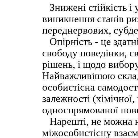
Знижені стійкість і 
виникнення станів риз
переднервових, субде
Опірність - це здатн
свободу поведінки, с
рішень, і щодо вибор
Найважливішою склад
особистісна самодоста
залежності (хімічної,
односпрямованої пове
Нарешті, не можна н
міжособистісну взаєм