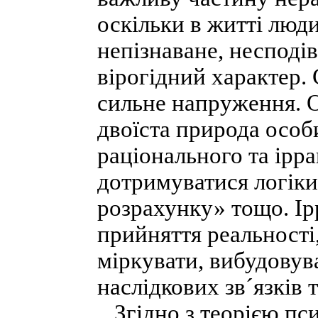
оскільки в житті люд
непізнаване, несподі
вірогідний характер.
сильне напруження. 
двоїста природа особи
раціонального та ірр
дотримуватися логіки,
розрахунку» тощо. Ір
прийняття реальності,
міркувати, вибудову
наслідкових зв´язків 
Згідно з теорією пси