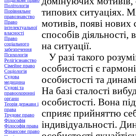
домінуючих мотивів, 
Податкове право
Політологія
типових ситуаціях. М
Порівняльне
правознавство
мотивів, появі нових
Право
інтелектуальної
способів діяльності,
власності
Право
на ситуації.
соціального
забезпечення
У разі такого розумін
Психологія
Релігієзнавство
особистості є гармоні
Сімейне право
Соціологія
Судова
особистості та динам
медицина
Судові та
На базі сталості виб
правоохоронні
органи
особистості. Вона пі
Теорія держави і
права
сприяє прийняттю себ
Трудове право
Філософія
індивідуальності. Дин
Філософія права
Фінансове право
особистості якнайтіс