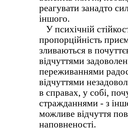
реагувати занадто си
іншого.
У психічній стійкост
пропорційність приєм
зливаються в почуттє
відчуттями задоволен
переживаннями радості
відчуттями незадовол
в справах, у собі, по
стражданнями - з іншо
можливе відчуття пов
наповненості.