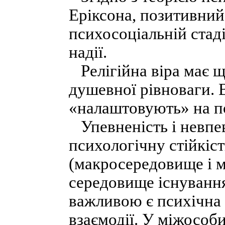
Еріксона, позитивний
психосоціальній стад
надії.
Релігійна віра має щ
душевної рівноваги. В
«налаштовують» на по
Упевненість і невпев
психологічну стійкіс
(макросередовище і м
середовище існування
важливою є психічна 
взаємодії. У міжособи