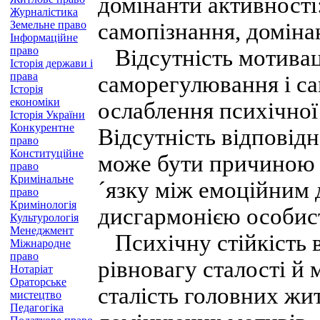
домінанти активності:
Журналістика
Земельне право
самопізнання, домінан
Інформаційне
право
Відсутність мотиваці
Історія держави і
права
саморегулювання і с
Історія
економіки
ослаблення психічної 
Історія України
Конкурентне
Відсутність відповід
право
Конституційне
може бути причиною 
право
Кримінальне
´язку між емоційним 
право
Кримінологія
дисгармонією особис
Культурологія
Менеджмент
Психічну стійкість в
Міжнародне
право
рівновагу сталості й 
Нотаріат
Ораторське
сталість головних жит
мистецтво
Педагогіка