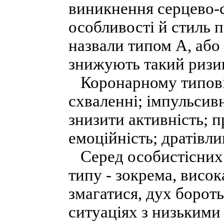
виникнення серцево-с
особливості й стиль 
назвали типом А, або
знижують такий ризик
Коронарному типові 
схваленні; імпульсивн
знизити активність; п
емоційність; дратівлив
Серед особистісних 
типу - зокрема, висо
змагатися, дух бороть
ситуаціях з низькими