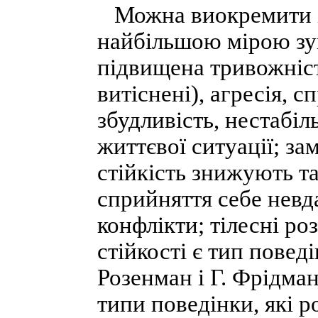
Можна виокремити ін
найбільшою мірою зу
підвищена тривожніст
витіснені), агресія, 
збудливість, нестабіл
життєвої ситуації; за
стійкість знижують т
сприйняття себе невд
конфлікти; тілесні р
стійкості є тип поведі
Розенман і Г. Фрідман
типи поведінки, які 