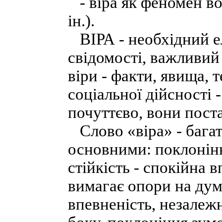
- віра як феномен вол
ін.).
ВІРА - необхідний ел
свідомості, важливий
віри - факти, явища, 
соціальної дійсності 
почуттєво, вони пост
Слово «віра» - багат
основними: поклонінн
стійкість - спокійна 
вимагає опори на дум
впевненість, незалежн