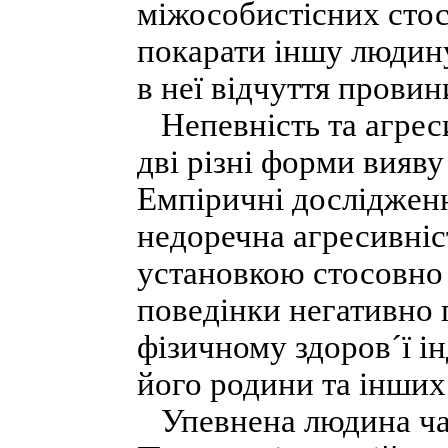
міжособистісних стос
покарати іншу людин
в неї відчуття провин
Непевність та агреси
дві різні форми вияву
Емпіричні дослідженн
недоречна агресивніс
установкою стосовно 
поведінки негативно 
фізичному здоров´ї ін
його родини та інших
Упевнена людина час