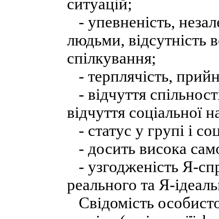
ситуацій;
- упевненість, незал
людьми, відсутність в
спілкування;
- терплячість, прийн
- відчуття спільності
відчуття соціальної н
- статус у групі і со
- досить висока сам
- узгодженість Я-сп
реального та Я-ідеаль
Свідомість особисто