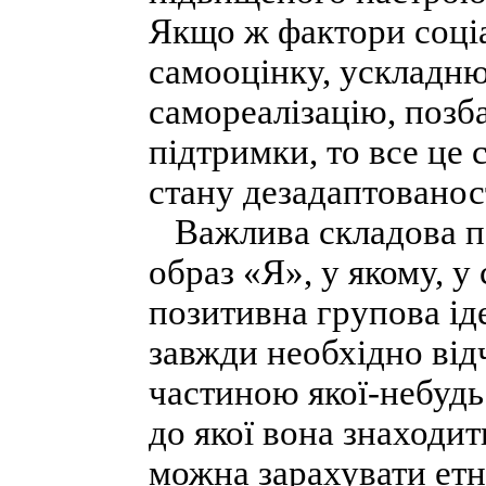
Якщо ж фактори соці
самооцінку, ускладн
самореалізацію, позб
підтримки, то все це
стану дезадаптованос
Важлива складова пси
образ «Я», у якому, у
позитивна групова ід
завжди необхідно ві
частиною якої-небуд
до якої вона знаходит
можна зарахувати етні