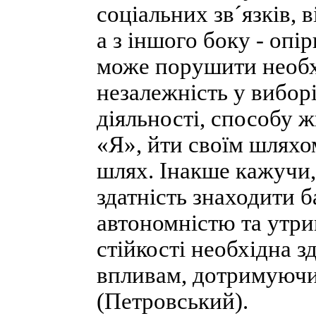
соціальних зв´язків, в
а з іншого боку - опі
може порушити необх
незалежність у вибор
діяльності, способу 
«Я», йти своїм шляхо
шлях. Інакше кажучи,
здатність знаходити 
автономністю та утри
стійкості необхідна з
впливам, дотримуючис
(Петровський).