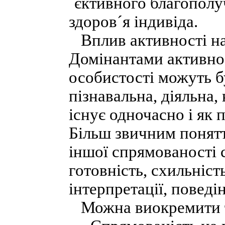
´єктивного благополу
здоров´я індивіда.
Вплив активності на 
Домінантами активност
особистості можуть б
пізнавальна, діяльна,
існує одночасно і як 
Більш звичним понятт
іншої спрямованості с
готовність, схильніст
інтерпретації, поведі
Можна виокремити та