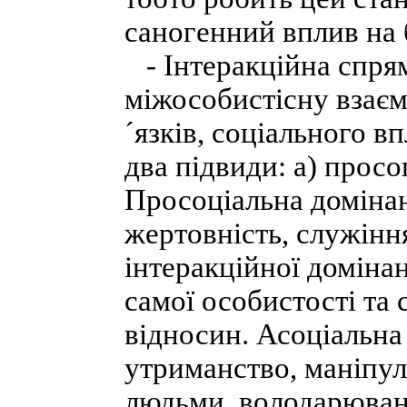
саногенний вплив на 
- Інтеракційна спрям
міжособистісну взаєм
´язків, соціального в
два підвиди: а) просо
Просоціальна домінан
жертовність, служінн
інтеракційної доміна
самої особистості та
відносин. Асоціальна 
утриманство, маніпу
людьми, володарюванн