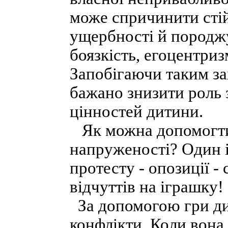
може спричинити стій
ущербності й породжу
боязкість, егоцентриз
Запобігаючи таким за
бажано знизити роль 
цінностей дитини.
Як можна допомогти 
напруженості? Один і
протесту - опозиції -
відчуттів на іграшку!
За допомогою гри дит
конфлікти. Коли вона 