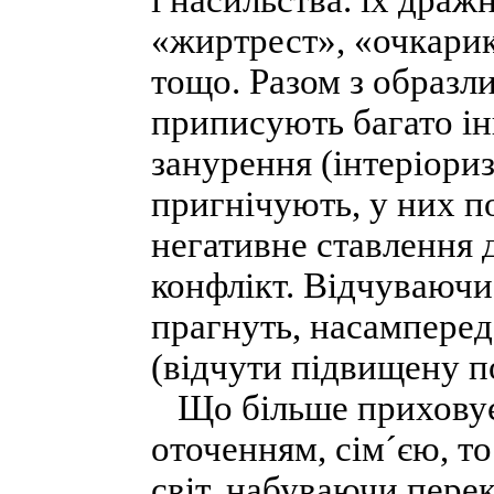
і насильства. їх драж
«жиртрест», «очкари
тощо. Разом з образл
приписують багато ін
занурення (інтеріориз
пригнічують, у них п
негативне ставлення 
конфлікт. Відчуваючи 
прагнуть, насамперед,
(відчути підвищену п
Що більше приховує 
оточенням, сім´єю, то
світ, набуваючи перек