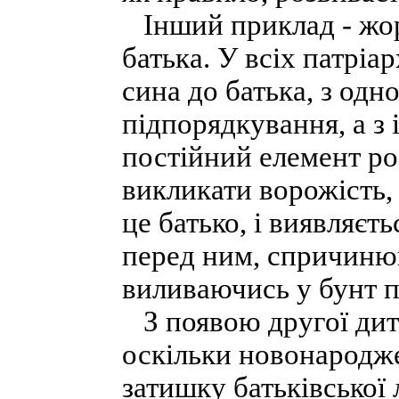
Інший приклад - жор
батька. У всіх патріа
сина до батька, з одн
підпорядкування, а з 
постійний елемент ро
викликати ворожість,
це батько, і виявляєт
перед ним, спричиню
виливаючись у бунт п
З появою другої дити
оскільки новонародж
затишку батьківської