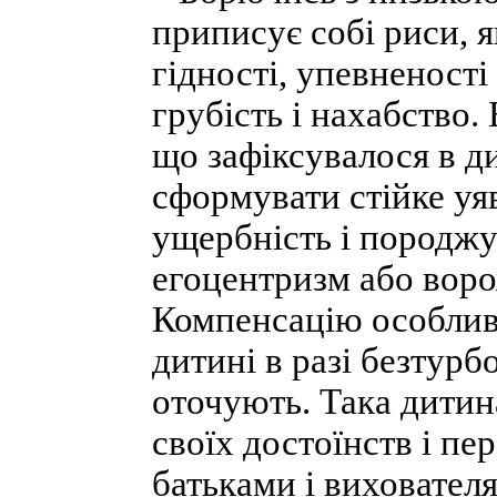
приписує собі риси, я
гідності, упевненості
грубість і нахабство.
що зафіксувалося в д
сформувати стійке уя
ущербність і породжує
егоцентризм або воро
Компенсацію особливо
дитині в разі безтурб
оточують. Така дитин
своїх достоїнств і пе
батьками і виховател