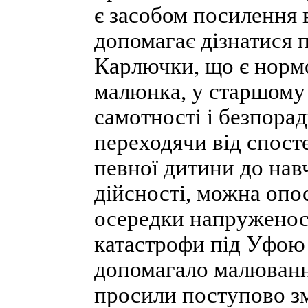
є засобом посилення 
допомагає дізнатися п
Карлючки, що є нормо
малюнка, у старшому 
самотності і безпора
переходячи від спос
певної дитини до нав
дійсності, можна опо
осередки напруженост
катастрофи під Уфою 
допомагало малюванн
просили поступово з