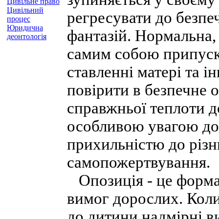
Цивільне право
Цивільний
регресувати до безпе
процес
Юридична
фантазій. Нормальна, 
деонтологія
самим собою припуск
ставленні матері та 
повірити в безпечне о
справжньої теплоти 
особливою увагою до 
прихильністю до різн
самопожертвування.
Опозиція - це форма 
вимог дорослих. Коли
до дитини надмірні в