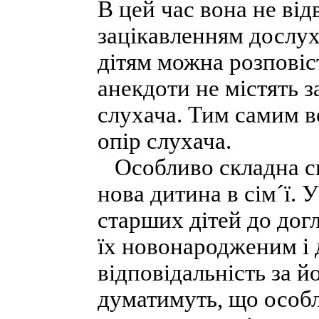
В цей час вона не від
зацікавленням дослух
дітям можна розповіс
анекдоти не містять 
слухача. Тим самим 
опір слухача.
Особливо складна си
нова дитина в сім´ї. 
старших дітей до дог
їх новонародженим і 
відповідальність за й
думатимуть, що особ