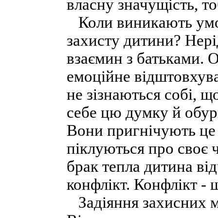
власну значущість, то
Коли виникають умов
захисту дитини? Нер
взаємин з батьками. 
емоційне відштовхува
не зізнаються собі, 
себе цю думку й обур
Вони пригнічують це 
піклуються про своє 
брак тепла дитина ві
конфлікт. Конфлікт - 
Задіяння захисних ме