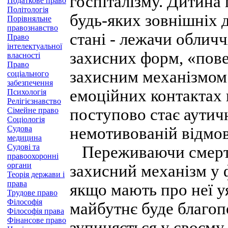
госпіталізму. Дитина 
Податкове право
Політологія
будь-яких зовнішніх д
Порівняльне
правознавство
стані - лежачи облич
Право
інтелектуальної
захисних форм, «пове
власності
Право
захисним механізмом. 
соціального
забезпечення
емоційних контактах 
Психологія
Релігієзнавство
поступово стає аутич
Сімейне право
Соціологія
Судова
немотивованій відмов
медицина
Судові та
Переживаючи смерть 
правоохоронні
органи
захисний механізм у ф
Теорія держави і
права
якщо мають про неї уя
Трудове право
Філософія
майбутнє буде благоп
Філософія права
Фінансове право
зупиняється у своєму