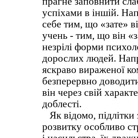
прагне заповнити слаб
успіхами в іншій. На
себе тим, що «зате» в
учень - тим, що він «з
незрілі форми психоло
дорослих людей. Нап
яскраво вираженої ко
безперервно доводити
він через свій характ
доблесті.
Як відомо, підлітки 
розвитку особливо ст