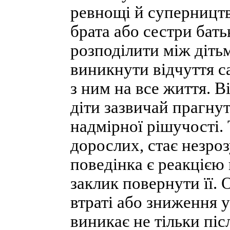
ревнощі й суперництв
брата або сестри бат
розподілити між дітьм
виникнути відчуття с
з ним на все життя. В
діти зазвичай прагну
надмірної рішучості. 
дорослих, стає незро
поведінка є реакцією 
заклик повернути її. 
втраті або зниження у
виникає не тільки піс