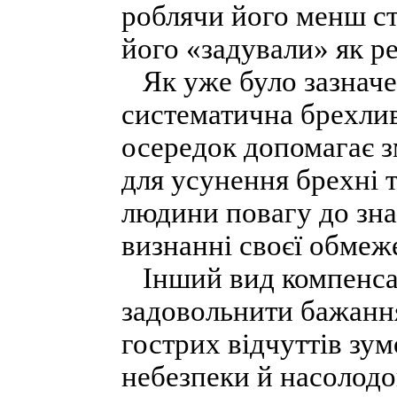
роблячи його менш с
його «задували» як ре
Як уже було зазначен
систематична брехлив
осередок допомагає з
для усунення брехні т
людини повагу до знан
визнанні своєї обмеже
Інший вид компенсац
задовольнити бажання
гострих відчуттів зу
небезпеки й насолодо