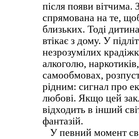
після появи вітчима. 
спрямована на те, що
близьких. Тоді дитина
втікає з дому. У підл
незрозумілих крадіжк
алкоголю, наркотиків
самообмовах, розпусті
рідним: сигнал про ек
любові. Якщо цей зак
відходить в інший світ
фантазій.
У певний момент сво