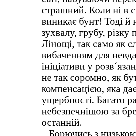
страшний. Коли ні в сі
виникає бунт! Тоді й 
зухвалу, грубу, різку
Лінощі, так само як с
вибаченням для невдач
ініціативи у розв´яза
не так соромно, як бу
компенсацією, яка да
ущербності. Багато р
небезпечнішою за бре
останній.
Борючись з низькою 