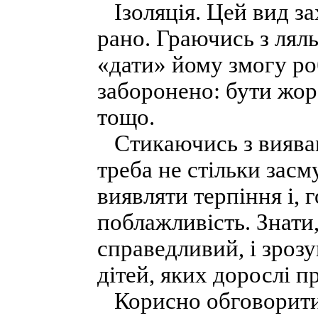
Ізоляція. Цей вид за
рано. Граючись з лял
«дати» йому змогу роб
заборонено: бути жор
тощо.
Стикаючись з виявам
треба не стільки засм
виявляти терпіння і,
поблажливість. Знати,
справедливий, і зроз
дітей, яких дорослі
Корисно обговорити 