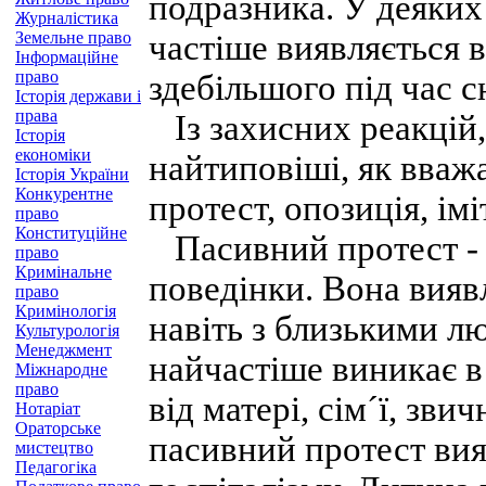
подразника. У деяких
Журналістика
Земельне право
частіше виявляється в
Інформаційне
право
здебільшого під час с
Історія держави і
права
Із захисних реакцій, 
Історія
економіки
найтиповіші, як вважа
Історія України
Конкурентне
протест, опозиція, імі
право
Конституційне
Пасивний протест - 
право
Кримінальне
поведінки. Вона виявл
право
Кримінологія
навіть з близькими люд
Культурологія
Менеджмент
найчастіше виникає в 
Міжнародне
право
від матері, сім´ї, зви
Нотаріат
Ораторське
пасивний протест вия
мистецтво
Педагогіка