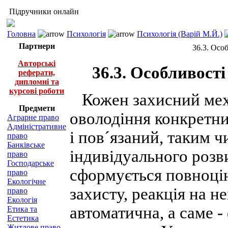
Підручники онлайн
Головна
Психологія
Психологія (Варій М.Й.)
Партнери
36.3. Осо
Авторські
36.3. Особливості
реферати,
дипломні та
курсові роботи
Кожен захисний мех
Предмети
оволодіння конкретн
Аграрне право
Адміністративне
і пов´язаний, таким 
право
Банківське
індивідуального розви
право
Господарське
сформується повноці
право
Екологічне
захисту, реакція на 
право
Екологія
автоматична, а саме - 
Етика та
Естетика
Житлове право