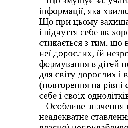
Що змушує залучати
інформації, яка хвилю
Що при цьому захища
і відчуття себе як хо
стикається з тим, що
неї дорослих, їй незр
формування в дітей п
для світу дорослих і
(повторення на рівні с
себе і своїх одноліткі
Особливе значення в 
неадекватне ставлення
власної непривабливост