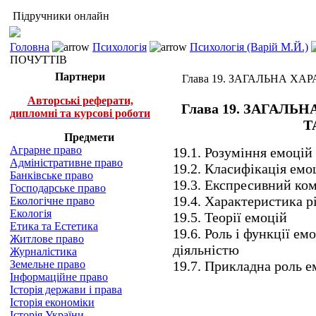
Підручники онлайн
Головна
Психологія
Психологія (Варій М.Й.)
ПОЧУТТІВ
Партнери
Глава 19. ЗАГАЛЬНА Х
Авторські реферати,
Глава 19. ЗАГАЛ
дипломні та курсові роботи
Т
Предмети
Аграрне право
19.1. Розуміння емоцій 
Адміністративне право
19.2. Класифікація емо
Банківське право
19.3. Експресивний ко
Господарське право
19.4. Характеристика р
Екологічне право
Екологія
19.5. Теорії емоцій
Етика та Естетика
19.6. Роль і функції ем
Житлове право
діяльністю
Журналістика
Земельне право
19.7. Прикладна роль е
Інформаційне право
Історія держави і права
Історія економіки
Історія України