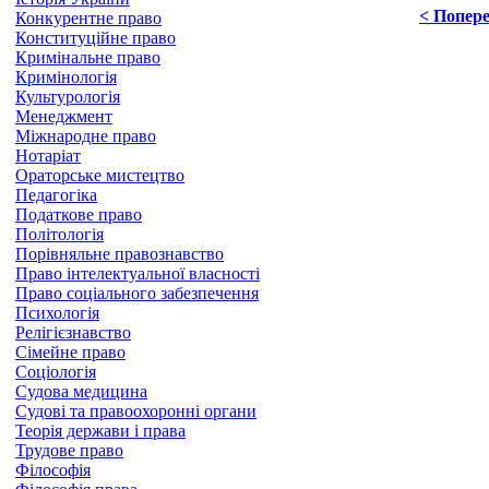
< Попер
Конкурентне право
Конституційне право
Кримінальне право
Кримінологія
Культурологія
Менеджмент
Міжнародне право
Нотаріат
Ораторське мистецтво
Педагогіка
Податкове право
Політологія
Порівняльне правознавство
Право інтелектуальної власності
Право соціального забезпечення
Психологія
Релігієзнавство
Сімейне право
Соціологія
Судова медицина
Судові та правоохоронні органи
Теорія держави і права
Трудове право
Філософія