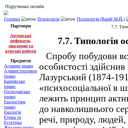
Підручники онлайн
Головна
Психологія
Психологія (Варій М.Й.)
Партнери
7.7. Тип
Авторські
7.7. Типологія 
реферати,
дипломні та
курсові роботи
Спробу побудови вс
Предмети
особистості здійснив
Аграрне право
Адміністративне
Лазурський (1874-191
право
Банківське
«психосоціальної в ш
право
Господарське
лежить принцип акти
право
Екологічне
до навколишнього сер
право
Екологія
речі, природу, людей, 
Етика та
Естетика
Житлове право