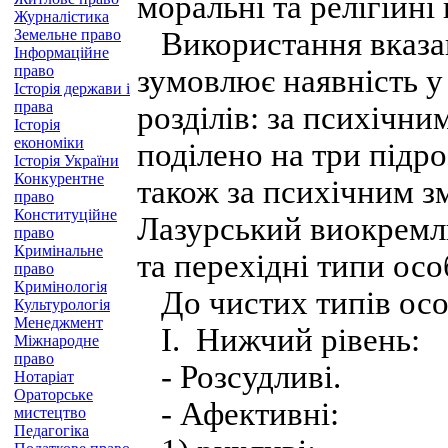
моральні та релігійні 
Журналістика
Земельне право
Використання вказа
Інформаційне
право
зумовлює наявність у
Історія держави і
права
розділів: за психічни
Історія
економіки
поділено на три підро
Історія України
Конкурентне
також за психічним зм
право
Конституційне
Лазурський виокремлю
право
Кримінальне
та перехідні типи осо
право
Кримінологія
До чистих типів особ
Культурологія
Менеджмент
I. Нижчий рівень:
Міжнародне
право
- Розсудливі.
Нотаріат
Ораторське
- Афективні:
мистецтво
Педагогіка