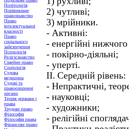
1) рухливі;
Податкове право
Політологія
2) чутливі;
Порівняльне
правознавство
3) мрійники.
Право
інтелектуальної
- Активні:
власності
Право
- енергійні нижчого
соціального
забезпечення
- покірно-діяльні;
Психологія
Релігієзнавство
- уперті.
Сімейне право
Соціологія
Судова
II. Середній рівень:
медицина
Судові та
- Непрактичні, теоре
правоохоронні
органи
- науковці;
Теорія держави і
права
- художники;
Трудове право
Філософія
- релігійні споглядач
Філософія права
Фінансове право
- Практики-реалісти