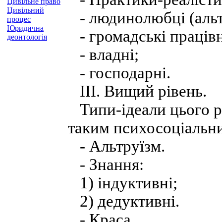
Цивільне право
Цивільний
- людинолюбці (альт
процес
Юридична
- громадські праців
деонтологія
- владні;
- господарні.
III. Вищий рівень.
Типи-ідеали цього рі
таким психосоціальни
- Альтруїзм.
- Знання:
1) індуктивні;
2) дедуктивні.
- Краса.