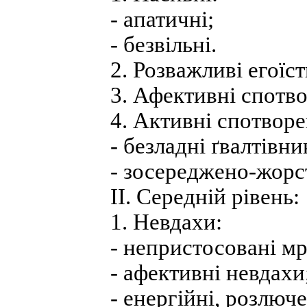
- апатичні;
- безвільні.
2. Розважливі егоїст
3. Афективні спотво
4. Активні спотворен
- безладні ґвалтівни
- зосереджено-жорст
II. Середній рівень:
1. Невдахи:
- непристосовані мр
- афективні невдахи
- енергійні, розлюче