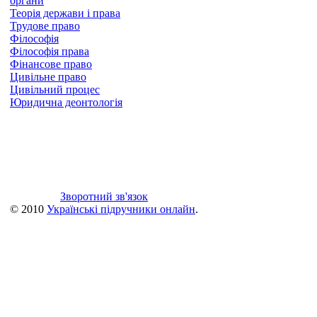
органи
Теорія держави і права
Трудове право
Філософія
Філософія права
Фінансове право
Цивільне право
Цивільний процес
Юридична деонтологія
Зворотний зв'язок
© 2010
Українські підручники онлайн
.