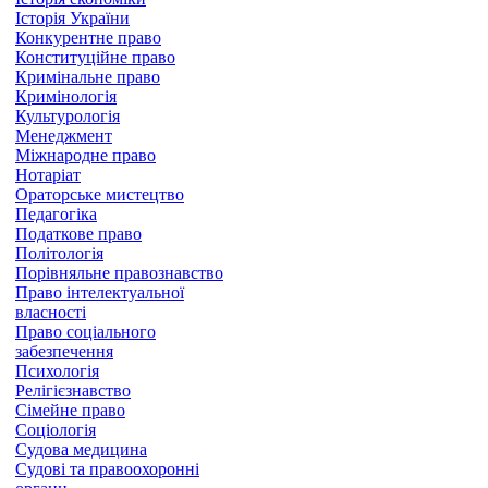
Історія України
Конкурентне право
Конституційне право
Кримінальне право
Кримінологія
Культурологія
Менеджмент
Міжнародне право
Нотаріат
Ораторське мистецтво
Педагогіка
Податкове право
Політологія
Порівняльне правознавство
Право інтелектуальної
власності
Право соціального
забезпечення
Психологія
Релігієзнавство
Сімейне право
Соціологія
Судова медицина
Судові та правоохоронні