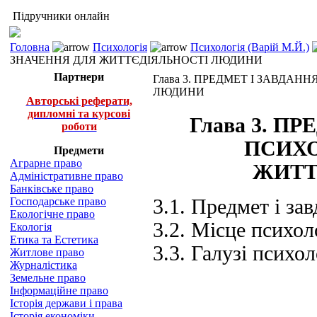
Підручники онлайн
Головна
Психологія
Психологія (Варій М.Й.)
ЗНАЧЕННЯ ДЛЯ ЖИТТЄДІЯЛЬНОСТІ ЛЮДИНИ
Партнери
Глава 3. ПРЕДМЕТ І ЗАВДАН
ЛЮДИНИ
Авторські реферати,
дипломні та курсові
Глава 3. П
роботи
ПСИХО
Предмети
Аграрне право
ЖИТТ
Адміністративне право
Банківське право
Господарське право
3.1. Предмет і за
Екологічне право
3.2. Місце психоло
Екологія
Етика та Естетика
3.3. Галузі психол
Житлове право
Журналістика
Земельне право
Інформаційне право
Історія держави і права
Історія економіки