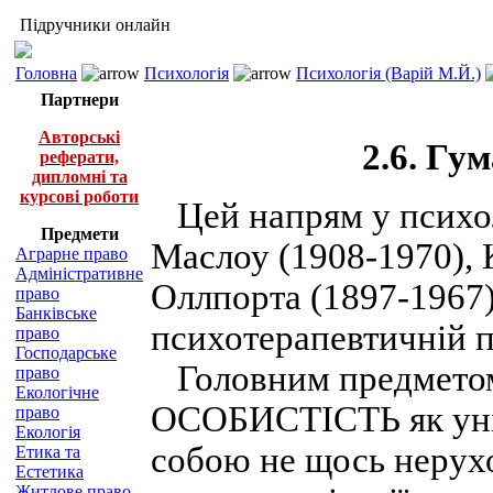
Підручники онлайн
Головна
Психологія
Психологія (Варій М.Й.)
Партнери
Авторські
2.6. Гу
реферати,
дипломні та
курсові роботи
Цей напрям у психол
Предмети
Маслоу (1908-1970), К
Аграрне право
Адміністративне
Оллпорта (1897-1967)
право
Банківське
психотерапевтичній п
право
Господарське
Головним предметом 
право
Екологічне
ОСОБИСТІСТЬ як уніка
право
Екологія
собою не щось нерух
Етика та
Естетика
Житлове право