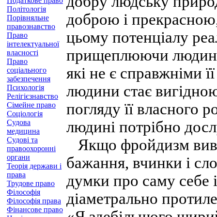
добру людську приро
Податкове право
Політологія
доброю і прекрасною,
Порівняльне
правознавство
цьому потенціалу реа
Право
інтелектуальної
прищеплюючи людині п
власності
Право
які не є справжніми ї
соціального
забезпечення
людини стає вигідною
Психологія
Релігієзнавство
погляду її власного 
Сімейне право
Соціологія
Судова
людині потрібно досл
медицина
Судові та
Якщо фройдизм вивча
правоохоронні
органи
бажання, вчинки і сло
Теорія держави і
права
думки про саму себе 
Трудове право
Філософія
діаметрально протиле
Філософія права
Фінансове право
«Я здебільшого щирий