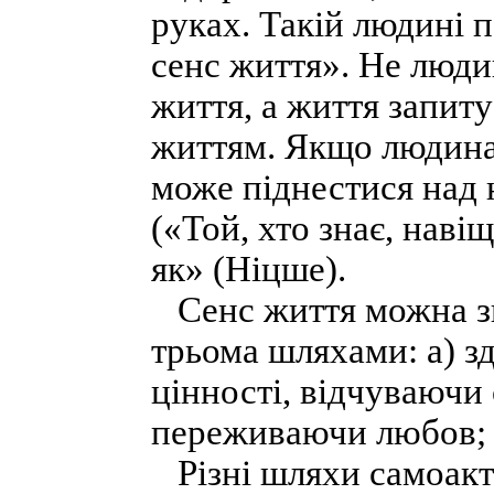
руках. Такій людині п
сенс життя». Не людин
життя, а життя запиту
життям. Якщо людина 
може піднестися над
(«Той, хто знає, нав
як» (Ніцше).
Сенс життя можна зна
трьома шляхами: а) 
цінності, відчуваючи
переживаючи любов; 
Різні шляхи самоакту