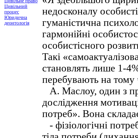
Цивільне право
Цивільний
недосконалу особистіс
процес
Юридична
гуманістична психолог
деонтологія
гармонійні особистос
особистісного розвит
Такі «самоактуалізова
становлять лише 1-4%
перебувають на тому 
А. Маслоу, один з пр
дослідження мотивац
потреб». Вона складає
- фізіологічні потреб
тіла потреби (дихання