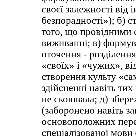
своєї залежності від
безпорадності»); б) с
того, що провідними 
виживанні; в) формув
оточення - розділенн
«своїх» і «чужих», ві
створення культу «са
здійсненні навіть тих
не скоювала; д) збер
(заборонено навіть з
основоположних перед
спеціалізованої мови