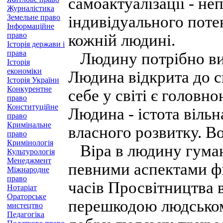
самоактуалізації - не
Журналістика
Земельне право
індивідуального поте
Інформаційне
право
кожній людині.
Історія держави і
права
Людину потрібно вивч
Історія
економіки
Людина відкрита до св
Історія України
Конкурентне
себе у світі є голов
право
Конституційне
Людина - істота вільн
право
Кримінальне
власного розвитку. Во
право
Кримінологія
Віра в людину гумані
Культурологія
Менеджмент
певними аспектами фі
Міжнародне
право
часів Просвітництва в
Нотаріат
Ораторське
перешкодою людськом
мистецтво
Педагогіка