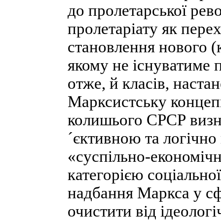
до пролетарської рев
пролетаріату як пере
становлення нового (
якому не існуватиме п
отже, й класів, наста
Марксистську концеп
колишього СРСР визн
´єктивною та логічно
«суспільно-економіч
категорією соціальної
надбання Маркса у сфе
очистити від ідеолог