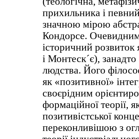
(теологічна, метафізи
прихильника і певни
значною мірою абстрак
Кондорсе. Очевидним 
історичний розвиток 
і Монтеск´є), занадто
людства. Його філософ
як «позитивної» інтег
своєрідним орієнтиро
формаційної теорії, я
позитивістської конце
переконливішою з огл