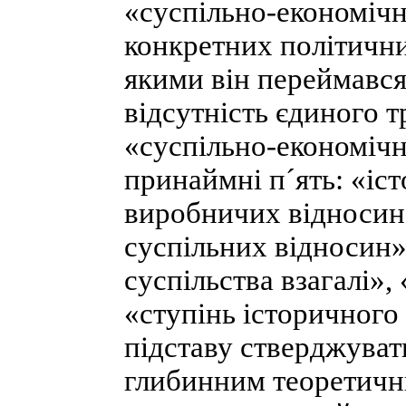
«суспільно-економічн
конкретних політични
якими він переймався
відсутність єдиного т
«суспільно-економічн
принаймні п´ять: «іс
виробничих відносин»
суспільних відносин»
суспільства взагалі»,
«ступінь історичного 
підставу стверджуват
глибинним теоретични