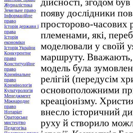
дійсності, згодом був 
Журналістика
Земельне право
появу дослідники пов
Інформаційне
право
просторово-часових 
Історія держави і
права
племенами, які, пере
Історія
економіки
моделювали у своїй уя
Історія України
Конкурентне
маршруту. Вважають, 
право
Конституційне
модель була зумовле
право
Кримінальне
релігій (передусім хри
право
Кримінологія
основоположними пр
Культурологія
Менеджмент
креаціонізму. Христи
Міжнародне
право
внесло історичний ди
Нотаріат
Ораторське
руху й створило можл
мистецтво
Педагогіка