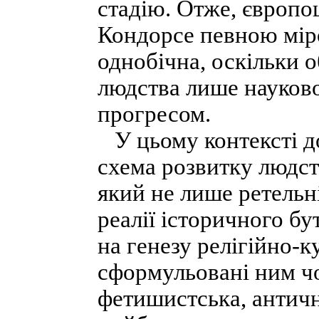
стадію. Отже, європоц
Кондорсе певною міро
однобічна, оскільки 
людства лише науково
прогресом.
У цьому контексті д
схема розвитку людст
який не лише ретельн
реалії історичного бу
на генезу релігійно-
сформульовані ним ч
фетишистська, античн