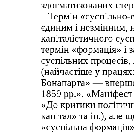
здогматизованих стер
Термін «суспільно-е
єдиним і незмінним, 
капіталістичного сусп
термін «формація» і 
суспільних процесів,
(найчастіше у працях
Бонапарта» — вперше
1859 рр.», «Маніфест 
«До критики політичн
капітал» та ін.), але
«суспільна формація»