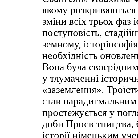
якому розкриваються з
зміни всіх трьох фаз
поступовість, стадій
земному, історіософія
необхідність оновленн
Вона була своєрідним
у тлумаченні історич
«заземлення». Троїсти
став парадигмальним 
простежується у погл
доби Просвітництва, б
історії німецьким уч