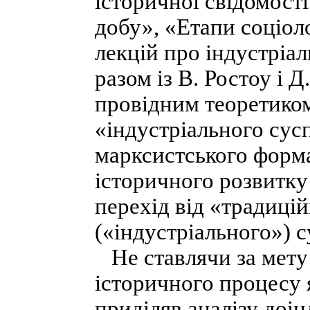
історичної свідомості
добу», «Етапи соціол
лекцій про індустріал
разом із В. Ростоу і 
провідним теоретиком
«індустріального сусп
марксистського форма
історичного розвитку
перехід від «традиці
(«індустріального») с
Не ставлячи за мету
історичного процесу 
приділяв аналізу доі