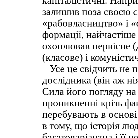
капіталістичні. Напри
залишив поза своєю 
«рабовласництво» і «
формації, найчастіше 
охоплював первісне (
(класове) і комуністи
Усе це свідчить не п
дослідника (він аж ні
Сила його погляду на 
проникненні крізь фа
перебувають в основі
в тому, що історія лю
багатоваріантна і її