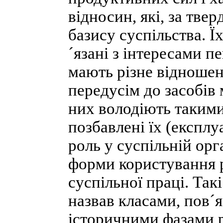
відносин, які, за тв
базису суспільства. Ї
´язані з інтересами 
мають різне відношен
передусім до засобів
них володіють такими
позбавлені їх (експлу
роль у суспільній орга
форми користування 
суспільної праці. Так
назвав класами, пов´
історичними фазами 