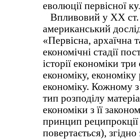
еволюції первісної ку
Впливовий у XX ст. 
американський дослід
«Первісна, архаїчна т
економічні стадії пос
історії економіки три
економіку, економіку 
економіку. Кожному з
тип розподілу матеріа
економіки з її законо
принцип реципрокції (
повертається), згідно