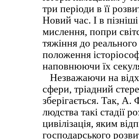
три періоди в її розви
Новий час. І в пізніш
мислення, попри світ
тяжіння до реального
положення історіософ
наповнюючи їх секуля
Незважаючи на відхі
сфери, тріадний стере
зберігається. Так, А.
людства такі стадії ро
цивілізація, яким від
господарського розви