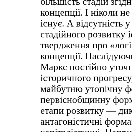
більшість стадій згід
концепції. І ніколи не
існує. А відсутність 
стадійного розвитку 
твердження про «логі
концепції. Наслідуюч
Маркс постійно уточ
історичного прогресу
майбутню утопічну ф
первіснобщинну форма
етапи розвитку — дик
антагоністичні формац