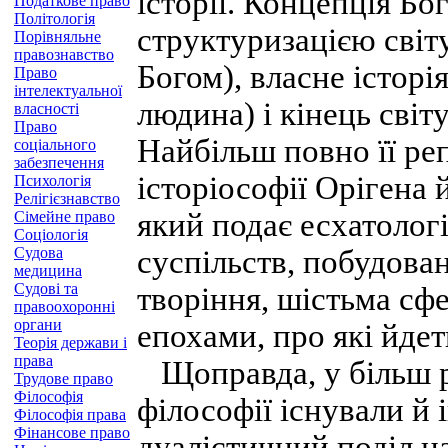
історії. Концепція Бо
Податкове право
Політологія
структуризацією світу
Порівняльне
правознавство
Богом), власне історі
Право
інтелектуальної
людина) і кінець світ
власності
Право
Найбільш повно її ре
соціального
забезпечення
історіософії Орігена
Психологія
Релігієзнавство
який подає есхатологі
Сімейне право
Соціологія
Судова
суспільств, побудован
медицина
Судові та
творіння, шістьма сф
правоохоронні
органи
епохами, про які йдет
Теорія держави і
права
Щоправда, у більш р
Трудове право
Філософія
філософії існували й і
Філософія права
Фінансове право
дуалістичний поділ на