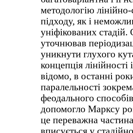
методологію лінійно-
підходу, як і неможли
уніфікованих стадій.
уточнював періодизац
уникнути глухого кута
концепція лінійності 
відомо, в останні рок
паралельності зокрема
феодального способів
допомогло Марксу ро
це переважна частина
вписується у стадійн