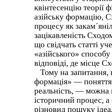
квінтесенцію теорії ф
азійську формацію, Сх
процесу як закам´яні
зацікавленість Сходом
що свідчать статті уч
«азійського» способу 
відповіді, де місце С
Тому на запитання, 
формація» — поняття,
реальність, — можна 
історичний процес, а 
різновид пошуку ідеа