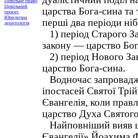
Цивільне право
Цивільний
царства Бога-сина та т
процес
Юридична
перші два періоди ні
деонтологія
1) період Старого За
закону — царство Бог
2) період Нового Зав
царство Бога-сина.
Водночас запроваджу
іпостасей Святої Трій
Євангелія, коли правл
царство Духа Святого
Найповніший вияв ця
Євангелії» Йоахима Ф