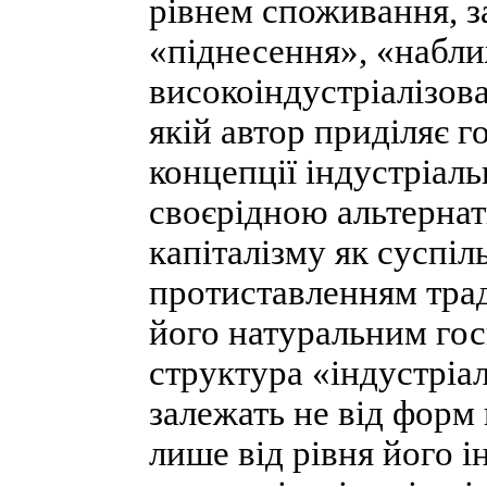
рівнем споживання, з
«піднесення», «наближ
високоіндустріалізов
якій автор приділяє г
концепції індустріаль
своєрідною альтерна
капіталізму як суспіл
протиставленням трад
його натуральним гос
структура «індустріал
залежать не від форм 
лише від рівня його і