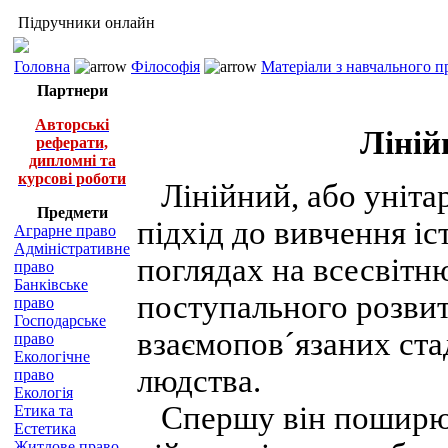
Підручники онлайн
Головна
Філософія
Матеріали з навчального п
Партнери
Авторські
Ліній
реферати,
дипломні та
курсові роботи
Лінійний, або уніта
Предмети
підхід до вивчення і
Аграрне право
Адміністративне
поглядах на всесвітн
право
Банківське
поступального розвит
право
Господарське
взаємопов´язаних ста
право
Екологічне
людства.
право
Екологія
Спершу він поширюв
Етика та
Естетика
Житлове право