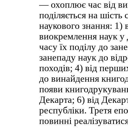
— охоплює час від ви
поділяється на шість 
наукового знання: 1) 
виокремлення наук у Д
часу їх поділу до зане
занепаду наук до від
походів; 4) від перши
до винайдення книгод
появи книгодрукуван
Декарта; 6) від Дека
республіки. Третя еп
повинні реалізуватис