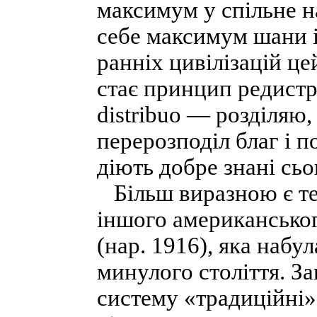
максимум у спільне 
себе максимум шани і 
ранніх цивілізацій ц
стає принцип редистри
distribuo — розділяю
перерозподіл благ і п
діють добре знані сь
Більш виразною є тео
іншого американськог
(нар. 1916), яка набу
минулого століття. З
систему «традиційні» 