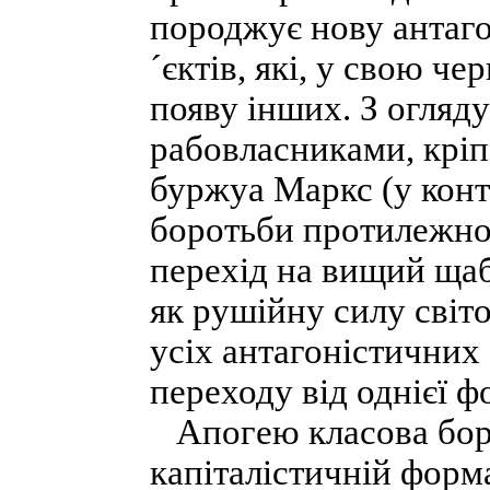
породжує нову антаго
´єктів, які, у свою ч
появу інших. З огляду
рабовласниками, кріп
буржуа Маркс (у конте
боротьби протилежно
перехід на вищий щаб
як рушійну силу світо
усіх антагоністичних
переходу від однієї ф
Апогею класова боро
капіталістичній форм