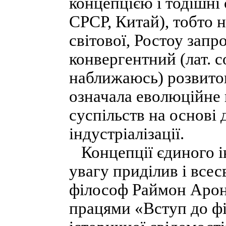
концепцією і тодішні 
СРСР, Китай), тобто н
світової, Ростоу запр
конвергентний (лат. 
наближаюсь) розвиток
означала еволюційне
суспільств на основі
індустріалізації.
Концепції єдиного ін
увагу приділив і все
філософ Раймон Арон
працями «Вступ до фі