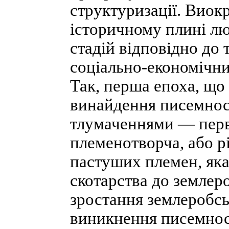
структуризації. Виок
історичному плині люд
стадій відповідно до
соціально-економічни
Так, перша епоха, що
винайдення писемност
тлумаченнями — первіс
племенотворча, або рі
пастуших племен, яка
скотарства до землер
зростання землеробсь
виникнення писемност