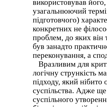
використовував його,
узагальнюючий термі
підготовчого) характ
конкретних не філосо
проблем, до яких він 
був занадто практичн
переконування, а спод
Вразливим для крити
логічну стрункість м
підходу, який нібито 
суспільства. Адже ще
суспільного утворенн