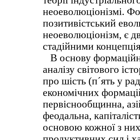
теорії індустріальног
неоеволюціонізмі. Фо
позитивістський евол
неоеволюціонізм, є д
стадійними концепція
В основу формаційно
аналізу світового іс
про шість (п´ять у ра
економічних формацій 
первіснообщинна, азі
феодальна, капіталіс
основою кожної з них
продуктивних сил і х