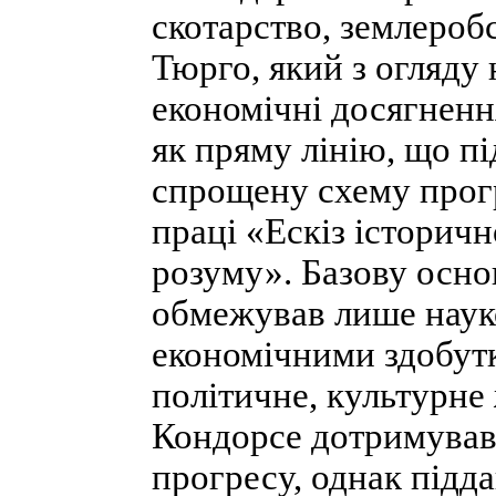
скотарство, землеробс
Тюрго, який з огляду
економічні досягненн
як пряму лінію, що п
спрощену схему прог
праці «Ескіз історич
розуму». Базову осно
обмежував лише наук
економічними здобут
політичне, культурне 
Кондорсе дотримувавс
прогресу, однак підда