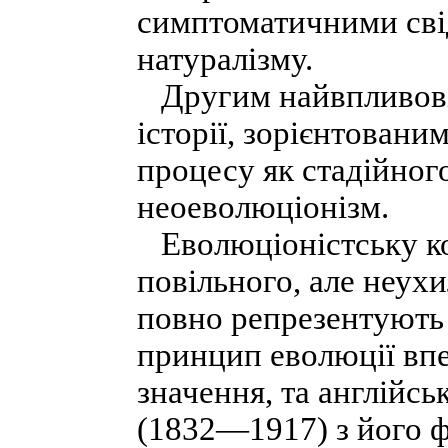
симптоматичними сві
натуралізму.
Другим найвпливовіш
історії, зорієнтован
процесу як стадійного
неоеволюціонізм.
Еволюціоністську к
повільного, але неух
повно репрезентують 
принцип еволюції вп
значення, та англійс
(1832—1917) з його 