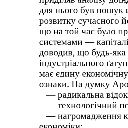
для нього був пошук 
розвитку сучасного й
що на той час було 
системами — капіталі
доводив, що будь-яка
індустріального ґатун
має єдину економічну
ознаки. На думку Арон
— радикальна відокре
— технологічний под
— нагромадження кап
економіки;