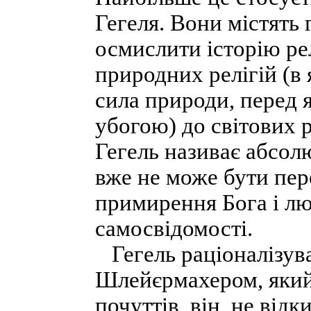
Гегеля. Вони містять 
осмислити історію рел
природних релігій (в 
сила природи, перед 
убогою) до світових р
Гегель називає абсол
вже не може бути пер
примирення Бога і люд
самосвідомості.
Гегель раціоналізува
Шлейєрмахером, який
почуттів, він, не від