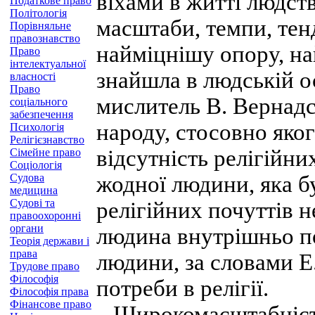
віхами в житті людст
Податкове право
Політологія
масштаби, темпи, тенд
Порівняльне
правознавство
найміцнішу опору, на
Право
інтелектуальної
знайшла в людській о
власності
Право
мислитель В. Вернадс
соціального
забезпечення
народу, стосовно яко
Психологія
Релігієзнавство
відсутність релігійни
Сімейне право
Соціологія
Судова
жодної людини, яка б
медицина
Судові та
релігійних почуттів 
правоохоронні
органи
людина внутрішньо по
Теорія держави і
права
людини, за словами Е
Трудове право
Філософія
потреби в релігії.
Філософія права
Фінансове право
Широкомасштабність в