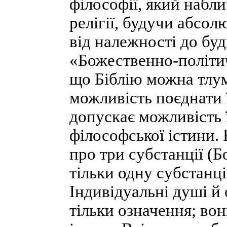
філософії, який набл
релігії, будучи абсо
від належності до буд
«Божественно-політич
що Біблію можна тлум
можливість поєднати ї
допускає можливість ї
філософської істини. 
про три субстанції (Б
тільки одну субстанц
Індивідуальні душі й 
тільки означення; вон