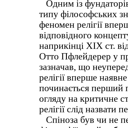
Одним із фундаторів 
типу філософських зна
феномен релігії впер
відповідного концеп
наприкінці XIX ст. ві
Отто Пфлейдерер у пра
зазначав, що неупер
релігії вперше наявне
починається перший пе
огляду на критичне с
релігії слід назвати п
Спіноза був чи не п