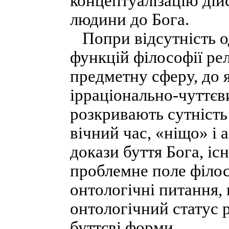
концептуалізацію дій
людини до Бога.
Попри відсутність од
функцій філософії рел
предметну сферу, до 
ірраціонально-чуттєви
розкривають сутність 
вічний час, «ніщо» і 
докази буття Бога, і
проблемне поле філос
онтологічні питання,
онтологічний статус ре
буттєві форми.