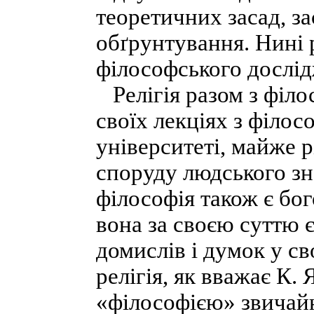
теоретичних засад, за
обґрунтування. Нині р
філософського дослід
Релігія разом з філо
своїх лекціях з філосо
університеті, майже 
споруду людського з
філософія також є бог
вона за своєю суттю 
домислів і думок у св
релігія, як вважає К.
«філософією» звичай