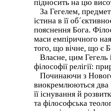
підносить на цю висот
За Гегелем, предметом
істина в її об´єктивно
пояснення Бога. Філо
маси емпіричного наяв
того, що вічне, що є 
Власне, цим Гегель і
філософії релігії: прир
Починаючи з Нового ч
виокремлюються два ч
її існування й розвит
та філософська теолог