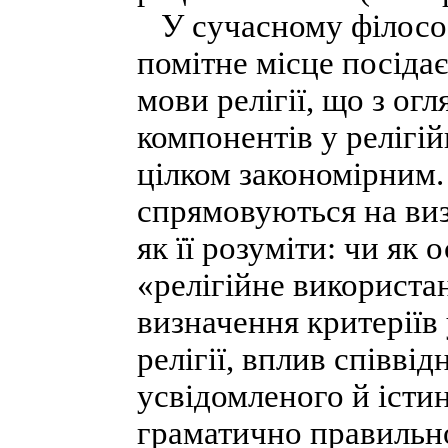
У сучасному філософ
помітне місце посіда
мови релігії, що з ог
компонентів у релігійн
цілком закономірним.
спрямовуються на визн
як її розуміти: чи як
«релігійне використа
визначення критеріїв
релігії, вплив співві
усвідомленого й істи
граматично правильно