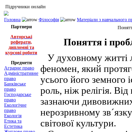
Підручники онлайн
Головна
Філософія
Матеріали з навчального п
Партнери
Поняття
Авторські
Поняття і пробл
реферати,
дипломні та
курсові роботи
У духовному житті 
Предмети
феномен, який протяг
Аграрне право
Адміністративне
усього його земного 
право
Банківське
роль, ніж релігія. Від
право
Господарське
зазнаючи дивовижних
право
Екологічне
нерозривному зв´язк
право
Екологія
світової культури.
Етика та
Естетика
Житлове право