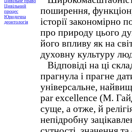
Цивільне право
Цивільний
поширення, функціону
процес
Юридична
історії закономірно 
деонтологія
про природу цього д
його впливу як на сві
духовну культуру люд
Відповіді на ці скла
прагнула і прагне дат
універсальне, найвищ
par excellence (M. Гай
суще, а отже, й реліг
непідробну зацікавлен
сутності, значення та