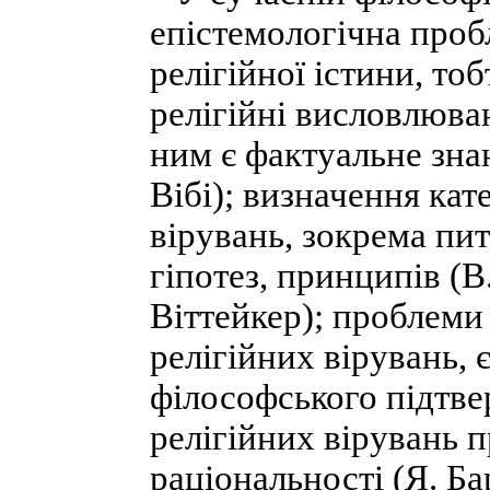
епістемологічна проб
релігійної істини, тоб
релігійні висловлюва
ним є фактуальне знан
Вібі); визначення кат
вірувань, зокрема пит
гіпотез, принципів (В.
Віттейкер); проблеми
релігійних вірувань, є
філософського підтве
релігійних вірувань 
раціональності (Я. Ба