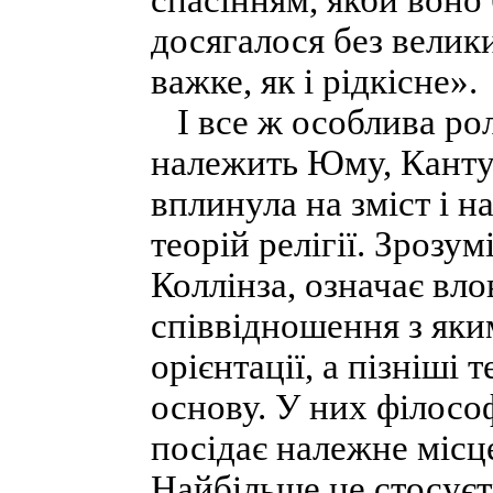
спасінням, якби воно 
досягалося без велик
важке, як і рідкісне».
І все ж особлива роль
належить Юму, Канту 
вплинула на зміст і 
теорій релігії. Зрозум
Коллінза, означає вло
співвідношення з яки
орієнтації, а пізніші
основу. У них філософ
посідає належне місц
Найбільше це стосуєть