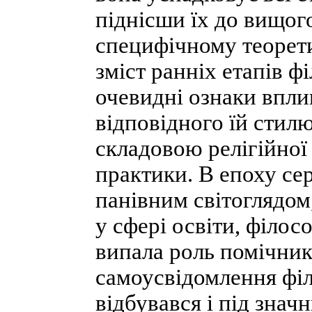
піднісши їх до вищог
специфічному теорети
зміст ранніх етапів ф
очевидні ознаки впли
відповідного їй стилю
складовою релігійної
практики. В епоху сер
панівним світоглядом
у сфері освіти, філос
випала роль помічника
самоусвідомлення філ
відбувався і під знач