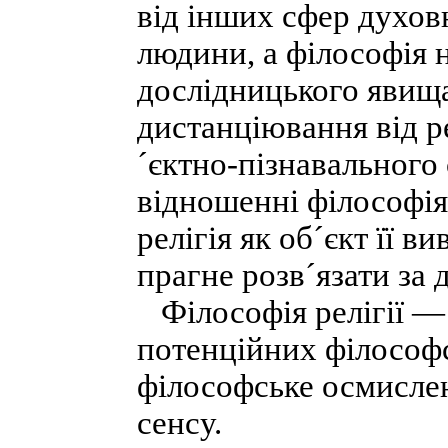
від інших сфер духов
людини, а філософія 
дослідницького явища
дистанціювання від р
´єктно-пізнавального 
відношенні філософія 
релігія як об´єкт її 
прагне розв´язати за д
Філософія релігії — 
потенційних філософс
філософське осмислен
сенсу.