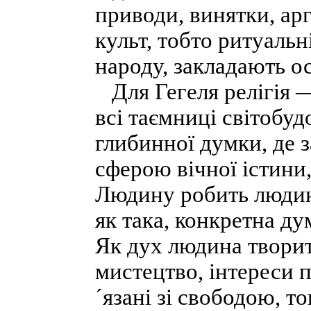
приводи, винятки, ар
культ, тобто ритуальн
народу, закладають о
Для Гегеля релігія —
всі таємниці світобуд
глибинної думки, де з
сферою вічної істини,
Людину робить людин
як така, конкретна ду
Як дух людина творить
мистецтво, інтереси 
´язані зі свободою, то