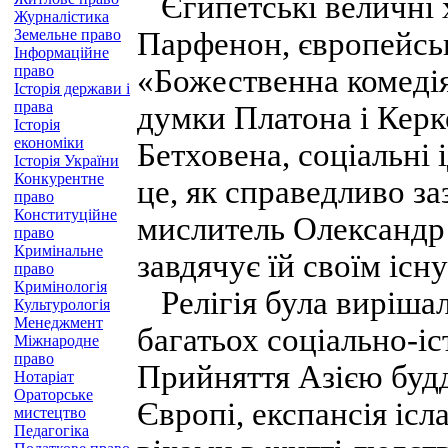
Єгипетські величні хр
Журналістика
Земельне право
Парфенон, європейськ
Інформаційне
право
«Божественна комедія
Історія держави і
права
думки Платона і Керк
Історія
економіки
Бетховена, соціальні
Історія України
Конкурентне
це, як справедливо за
право
Конституційне
мислитель Олександр М
право
Кримінальне
завдячує їй своїм існ
право
Кримінологія
Релігія була виріша
Культурологія
Менеджмент
багатьох соціально-і
Міжнародне
право
Прийняття Азією буд
Нотаріат
Ораторське
Європі, експансія іс
мистецтво
Педагогіка