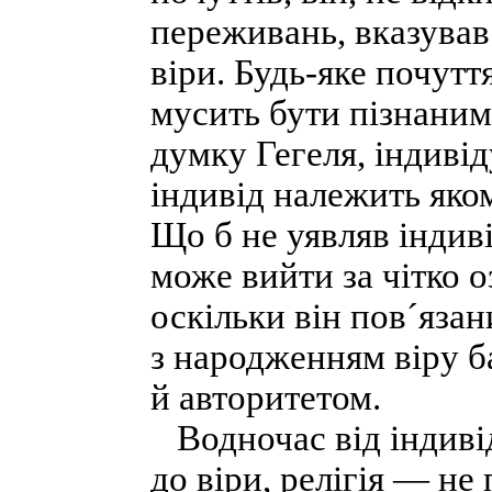
переживань, вказував
віри. Будь-яке почутт
мусить бути пізнаним 
думку Гегеля, індиві
індивід належить яком
Що б не уявляв індиві
може вийти за чітко о
оскільки він пов´язан
з народженням віру ба
й авторитетом.
Водночас від індивід
до віри, релігія — не 