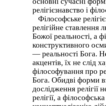
основні сучасні форми
релігієзнавство і філ
Філософське релігієз
релігійне ставлення л
Божої реальності, а ф
конструктивного осми
— реальності Бога. Н
акцентів, їх не слід х
філософування про ре
Бога. Обидві форми в
дослідження релігії н
релігії, а філософськ