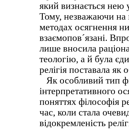
який визнається нею 
Тому, незважаючи на 
методах осягнення ним
взаємопов´язані. Впр
лише вносила раціон
теологію, а й була єд
релігія поставала як 
Як особливий тип фі
інтерпретативного ося
поняттях філософія р
час, коли стала очев
відокремленість реліг