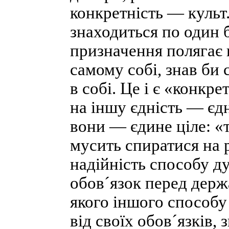
конкретність — культ. 
знаходиться по один б
призначення полягає 
самому собі, знав би с
в собі. Це і є «конкре
на іншу єдність — єдн
вони — єдине ціле: «т
мусить спиратися на р
надійність способу ду
обов´язок перед держ
якого іншого способу
від своїх обов´язків,