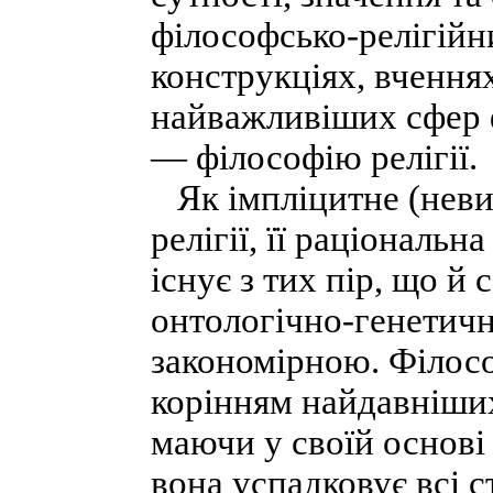
філософсько-релігійн
конструкціях, вченнях
найважливіших сфер ф
— філософію релігії.
Як імпліцитне (невир
релігії, її раціональн
існує з тих пір, що й 
онтологічно-генетични
закономірною. Філософ
корінням найдавніших
маючи у своїй основі 
вона успадковує всі с