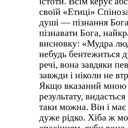
істоти. Всім керує аб
своїй «Етиці» Спіноз
душі — пізнання Бог
пізнавати Бога, найк
висновку: «Мудра люд
небудь бентежиться д
речі, вона завдяки пе
завжди і ніколи не вт
Якщо вказаний мною 
результату, видасться
таки можна. Він і має
дуже рідко. Хіба ж мо