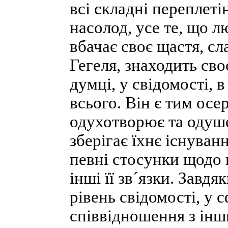
всі складні переплеті
насолод, усе те, що л
вбачає своє щастя, сл
Гегеля, знаходить сво
думці, у свідомості, в
всього. Він є тим осе
одухотворює та одуш
зберігає їхнє існуванн
певні стосунки щодо 
інші її зв´язки. Завд
рівень свідомості, у с
співвідношення з інш