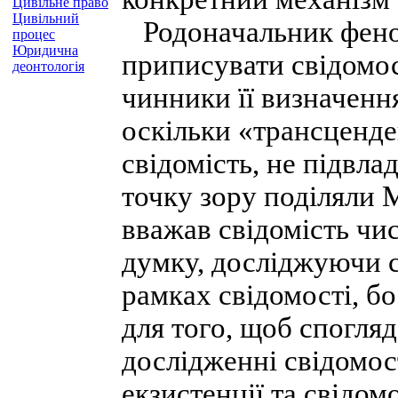
Цивільне право
Цивільний
Родоначальник феном
процес
Юридична
приписувати свідомос
деонтологія
чинники її визначення
оскільки «трансценде
свідомість, не підвла
точку зору поділяли М
вважав свідомість чи
думку, досліджуючи с
рамках свідомості, бо
для того, щоб спогляд
дослідженні свідомос
екзистенції та свідом