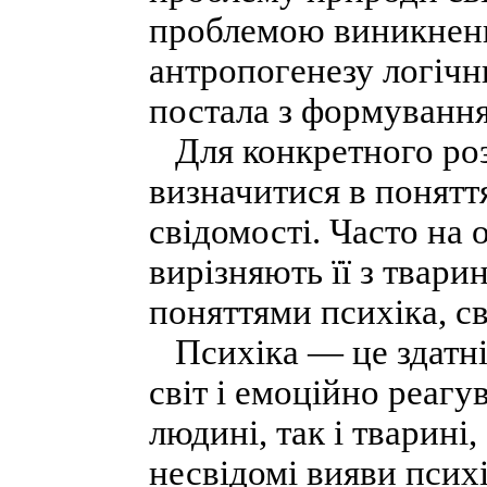
проблемою виникнення
антропогенезу логічн
постала з формуванн
Для конкретного роз
визначитися в поняття
свідомості. Часто на
вирізняють її з твари
поняттями психіка, св
Психіка — це здатніс
світ і емоційно реагу
людині, так і тварині
несвідомі вияви психі