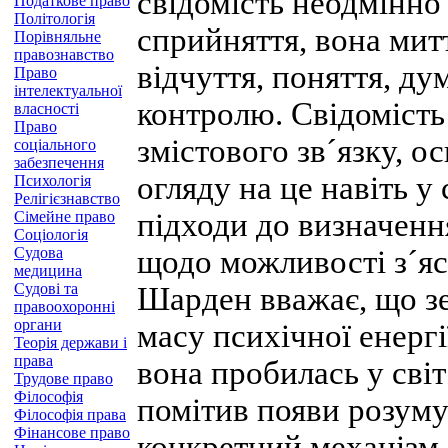
свідомість неодмінно
Податкове право
Політологія
сприйняття, вона митт
Порівняльне
правознавство
відчуття, поняття, дум
Право
інтелектуальної
контролю. Свідомість
власності
Право
змістового зв´язку, ос
соціального
забезпечення
огляду на це навіть у
Психологія
Релігієзнавство
підходи до визначення
Сімейне право
Соціологія
Судова
щодо можливості з´ясу
медицина
Судові та
Шарден вважає, що зе
правоохоронні
органи
масу психічної енергі
Теорія держави і
права
вона пробилась у світ
Трудове право
Філософія
помітив появи розуму
Філософія права
Фінансове право
конкретний механізм 