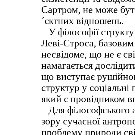
Сартром, не може бут
´єктних відношень.
У філософії структур
Леві-Строса, базовим 
несвідоме, що не є св
намагається дослідит
що виступає рушійно
структур у соціальні
який є провідником в
Для філософського ан
зору сучасної антроп
проблему природи свід