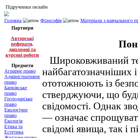
Підручники онлайн
Головна
Філософія
Матеріали з навчального п
Партнери
Авторські
Пон
реферати,
дипломні та
курсові роботи
Широковживаний тер
Предмети
найбагатозначніших і
Аграрне право
Адміністративне
ототожнюють із безп
право
Банківське
стверджуючи, що будь
право
Господарське
свідомості. Однак зв
право
Екологічне
— означає спрощуват
право
Екологія
свідомі явища, так і 
Етика та
Естетика
Житлове право