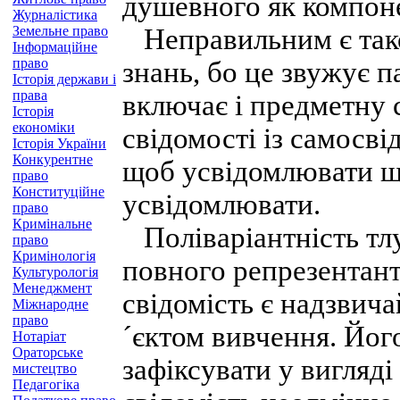
душевного як компон
Журналістика
Земельне право
Неправильним є тако
Інформаційне
право
знань, бо це звужує п
Історія держави і
права
включає і предметну с
Історія
економіки
свідомості із самосві
Історія України
Конкурентне
щоб усвідомлювати що
право
Конституційне
усвідомлювати.
право
Кримінальне
Поліваріантність тлу
право
Кримінологія
повного репрезентант
Культурологія
Менеджмент
свідомість є надзвич
Міжнародне
право
´єктом вивчення. Йог
Нотаріат
Ораторське
зафіксувати у вигляді
мистецтво
Педагогіка