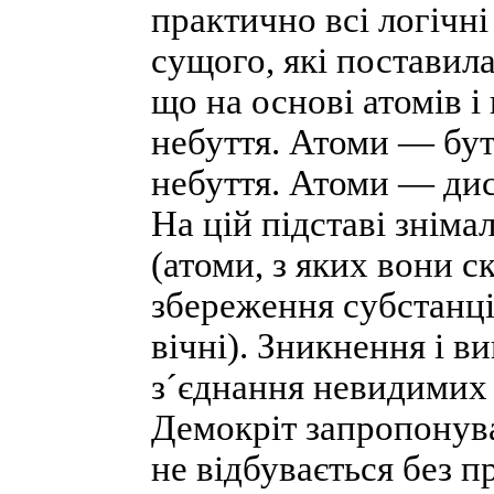
практично всі логічн
сущого, які поставил
що на основі атомів і
небуття. Атоми — бутт
небуття. Атоми — дис
На цій підставі знім
(атоми, з яких вони с
збереження субстанці
вічні). Зникнення і в
з´єднання невидимих 
Демокріт запропонува
не відбувається без п