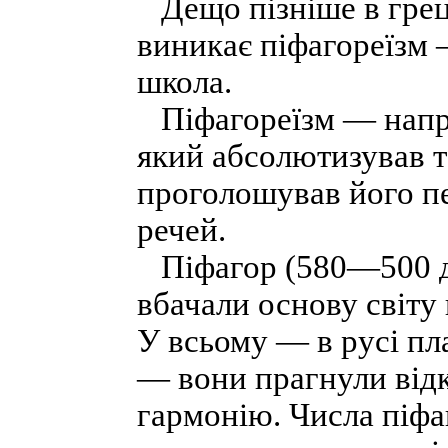
Дещо пізніше в грець
виникає піфагореїзм 
школа.
Піфагореїзм — напря
який абсолютизував т
проголошував його п
речей.
Піфагор (580—500 до 
вбачали основу світу 
У всьому — в русі пла
— вони прагнули відк
гармонію. Числа піфа