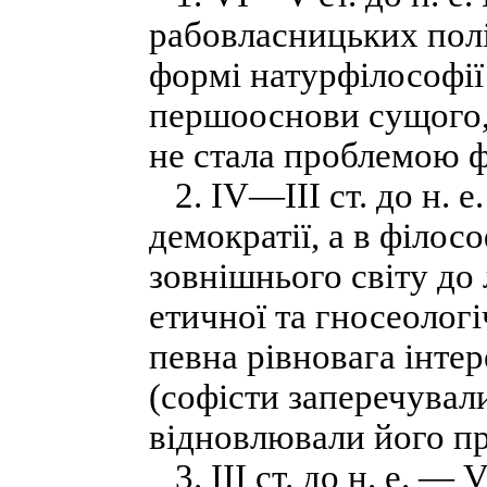
рабовласницьких полі
формі натурфілософі
першооснови сущого,
не стала проблемою ф
2. IV—III ст. до н. е
демократії, а в філос
зовнішнього світу до
етичної та гносеолог
певна рівновага інте
(софісти заперечували
відновлювали його пр
3. III ст. до н. е. — V