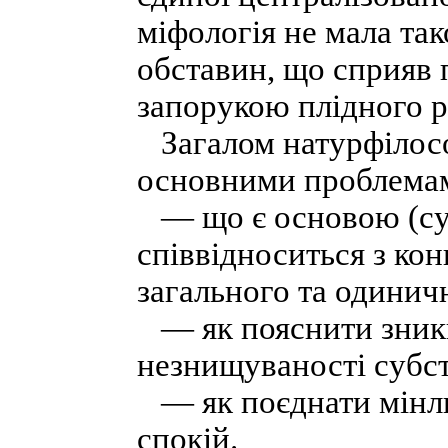
міфологія не мала так
обставин, що сприяв 
запорукою плідного ро
Загалом натурфілосо
основними проблема
— що є основою (субс
співвідноситься з ко
загального та одинич
— як пояснити зникн
незнищуваності субст
— як поєднати мінлив
спокій.