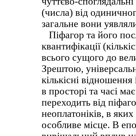
чуттєво-споглядальні
(числа) від одиничног
загальне вони уявляли
Піфагор та його по
квантифікації (кільк
всього сущого до вел
Зрештою, універсальн
кількісні відношення
в просторі та часі має
переходить від піфаго
неоплатоніків, в яких
особливе місце. В еп