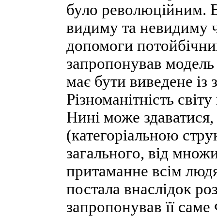
було революційним. 
видиму та невидиму ч
допомоги потойбічних
запропонував модель 
має бути виведене із 
Різноманітність світу 
Нині може здаватися,
(категоріальною стру
загального, від множ
притаманне всім людя
постала внаслідок ро
запропонував її саме