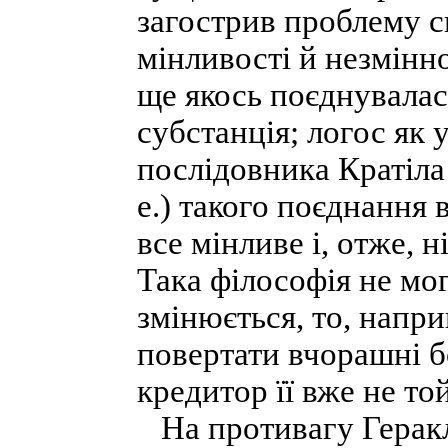
загострив проблему с
мінливості й незмінно
ще якось поєднувалас
субстанція; логос як у
послідовника Кратіла (
е.) такого поєднання 
все мінливе і, отже, 
Така філософія не мо
змінюється, то, напри
повертати вчорашні бо
кредитор її вже не то
На противагу Геракл