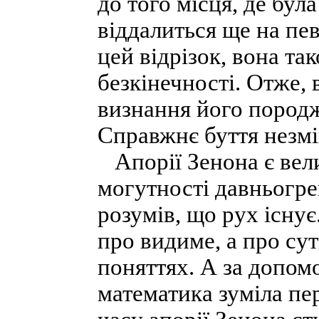
до того місця, де була
віддалиться ще на пев
цей відрізок, вона та
безкінечності. Отже,
визнання його породж
Справжнє буття незмі
Апорії Зенона є вел
могутності давньогре
розумів, що рух існує
про видиме, а про сут
поняттях. А за допом
математика зуміла пер