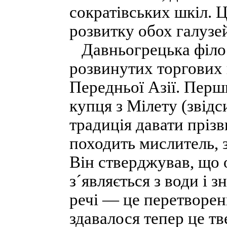
сократівських шкіл. 
розвитку обох галузе
Давньогрецька філос
розвинутих торгових 
Передньої Азії. Пер
купця з Мілету (звід
традиція давати прізв
походить мислитель, 
Він стверджував, що 
з´являється з води і 
речі — це перетворен
здавалося тепер це т