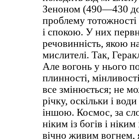
Зеноном (490—430 до н
проблему тотожності 
і спокою. У них перв
речовинність, якою н
мислителі. Так, Герак
Але вогонь у нього п
плинності, мінливості
все змінюється; не мо
річку, оскільки і води
іншою. Космос, за сл
ніким із богів і ніким 
вічно живим вогнем, я