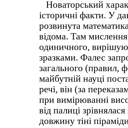
Новаторський харак
історичні факти. У д
розвинута математика
відома. Там мислення
одиничного, вирішую
зразками. Фалес запр
загального (правил, 
майбутній науці пост
речі, він (за переказ
при вимірюванні висот
від палиці зрівнялася
довжину тіні піраміди