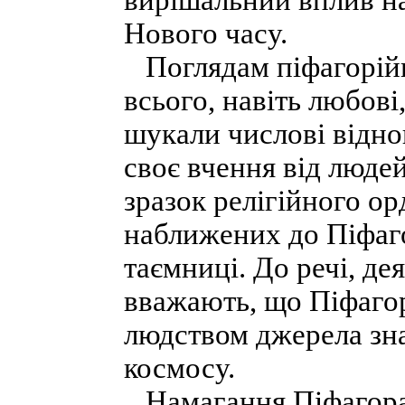
вирішальний вплив н
Нового часу.
Поглядам піфагорійці
всього, навіть любові
шукали числові відно
своє вчення від людей
зразок релігійного ор
наближених до Піфаго
таємниці. До речі, де
вважають, що Піфагор
людством джерела зна
космосу.
Намагання Піфагора 