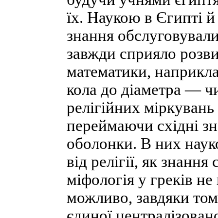
їх. Наукою в Єгипті й
знання обслуговували
завжди сприяло розви
математики, наприкл
кола до діаметра — чи
релігійних міркувань
переймаючи східні зна
оболонки. В них нау
від релігії, як знання
міфологія у греків не
можливо, завдяки тому
єдиної централізован