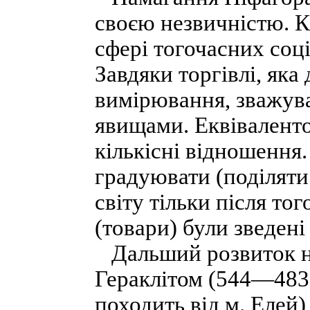
своєю незвичністю. 
сфері тогочасних соц
Завдяки торгівлі, яка
вимірювання, зважув
явищами. Еквіваленто
кількісні відношення.
градуювати (поділяти
світу тільки після тог
(товари) були зведені
Дальший розвиток на
Гераклітом (544—483 д
походить від м. Елей)