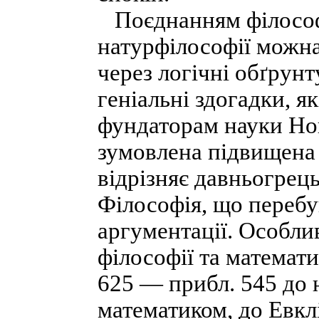
Поєднанням філософії
натурфілософії можна
через логічні обґрун
геніальні здогадки, я
фундаторам науки Но
зумовлена підвищена у
відрізняє давньогрець
Філософія, що перебув
аргументації. Особли
філософії та математ
625 — прибл. 545 до н
математиком, до Евклі