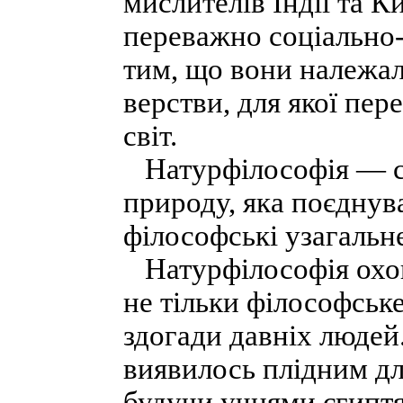
мислителів Індії та К
переважно соціально
тим, що вони належал
верстви, для якої пер
світ.
Натурфілософія — си
природу, яка поєднува
філософські узагальн
Натурфілософія охопл
не тільки філософське
здогади давніх людей
виявилось плідним дл
будучи учнями єгиптя