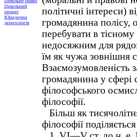
Цивільне право
Цивільний
політичні інтереси) 
процес
Юридична
громадянина полісу, 
деонтологія
перебувати в тісному 
недосяжним для рядов
їм як чужа зовнішня с
Взаємозумовленість з
громадянина у сфері 
філософського осмисл
філософії.
Більш як тисячолітня
філософії поділяється
1. VI—V ст. до н. е.