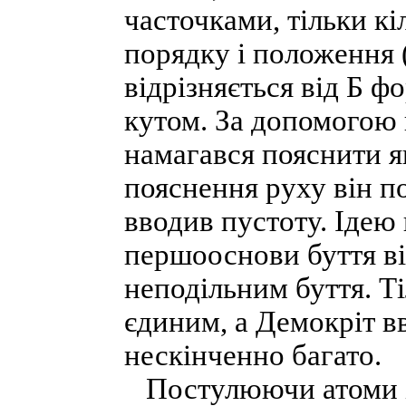
часточками, тільки к
порядку і положення 
відрізняється від Б 
кутом. За допомогою 
намагався пояснити як
пояснення руху він п
вводив пустоту. Ідею 
першооснови буття він
неподільним буття. Т
єдиним, а Демокріт в
нескінченно багато.
Постулюючи атоми і 