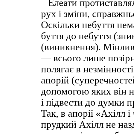
Елеати протиставлял
рух і зміни, справжнь
Оскільки небуття нем
буття до небуття (зни
(виникнення). Мінлив
— всього лише позірн
полягає в незмінності
апорій (суперечностей
допомогою яких він 
і підвести до думки п
Так, в апорії «Ахілл 
прудкий Ахілл не наз