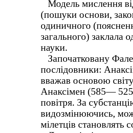
Модель мислення від
(пошуки основи, закон
одиничного (поясненн
загального) заклала о
науки.
Започатковану Фалес
послідовники: Анаксі
вважав основою світу
Анаксімен (585— 525 
повітря. За субстанц
видозмінюючись, мож
мілетців становлять с