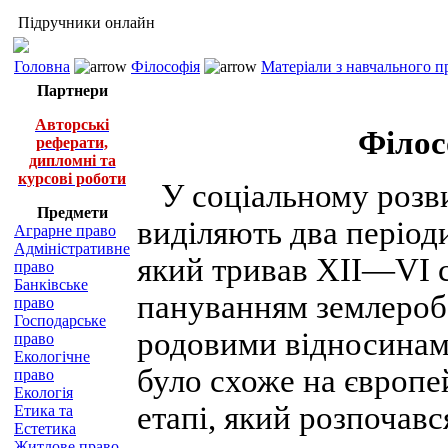
Підручники онлайн
Головна
Філософія
Матеріали з навчального п
Партнери
Авторські
Філос
реферати,
дипломні та
курсові роботи
У соціальному розв
Предмети
виділяють два період
Аграрне право
Адміністративне
який тривав XII—VI ст
право
Банківське
пануванням землеробс
право
Господарське
родовими відносинами
право
Екологічне
було схоже на європе
право
Екологія
етапі, який розпочавс
Етика та
Естетика
Житлове право