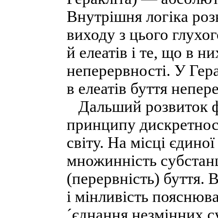
Внутрішня логіка ро
виходу з цього глухо
й елеатів і те, що в 
неперервності. У Гера
в елеатів буття непер
Дальший розвиток фі
принципу дискретност
світу. На місці єдино
множинність субстанц
(перервність) буття. 
і мінливість пояснюва
´єднання незмінних с