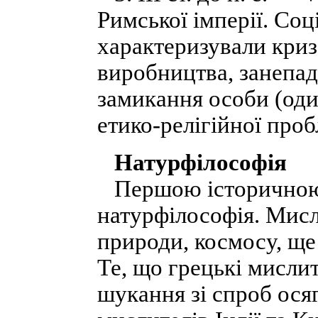
Римської імперії. Со
характеризували криз
виробництва, занепад
замикання особи (оди
етико-релігійної про
Натурфілософія
Першою історичною 
натурфілософія. Мисл
природи, космосу, ще
Те, що грецькі мислит
шукання зі спроб осяг