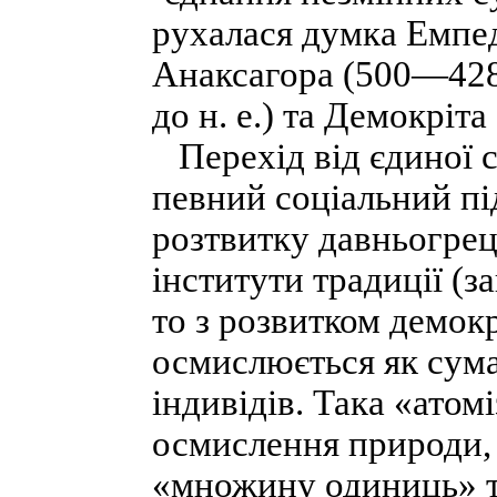
рухалася думка Емпед
Анаксагора (500—428 д
до н. е.) та Демокріта
Перехід від єдиної с
певний соціальний пі
розтвитку давньогрец
інститути традиції (з
то з розвитком демокр
осмислюється як сума
індивідів. Така «атом
осмислення природи, 
«множину одиниць» то