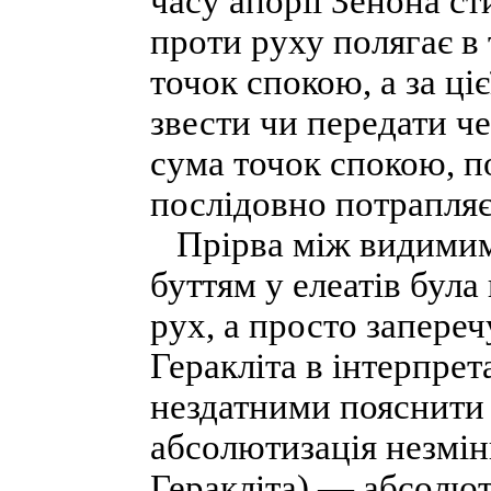
часу апорії Зенона с
проти руху полягає в
точок спокою, а за ці
звести чи передати че
сума точок спокою, п
послідовно потрапляє
Прірва між видимим 
буттям у елеатів бул
рух, а просто запере
Геракліта в інтерпрет
нездатними пояснити с
абсолютизація незмінн
Геракліта) — абсолют