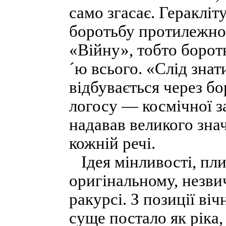
само згасає. Геракліт
боротьбу протилежнос
«Війну», тобто бороть
´ю всього. «Слід знат
відбувається через б
логосу — космічної за
надавав великого знач
кожній речі.
Ідея мінливості, пли
оригінальному, незви
ракурсі. З позиції ві
суще постало як ріка,