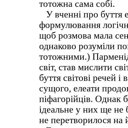
тотожна сама собі.
У вченні про буття ел
формулювання логічно
щоб розмова мала сен
однаково розуміли по
тотожними.) Парменід
світ, став мислити св
буття світові речей і
сущого, елеати продо
піфагорійців. Однак 
ідеальне у них ще не 
не перетворилося на 