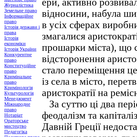
ери, активно розвива
Журналістика
Земельне право
відносини, набула ши
Інформаційне
право
в усіх сферах виробн
Історія держави і
права
змагалися аристократі
Історія
економіки
прошарки міста), що
Історія України
Конкурентне
відсторонення аристок
право
Конституційне
стало переміщення це
право
Кримінальне
із села в місто, пере
право
Кримінологія
аристократії на ремі
Культурологія
Менеджмент
За суттю ці два пері
Міжнародне
право
феодалізм та капіталі
Нотаріат
Ораторське
Давній Греції недоста
мистецтво
Педагогіка