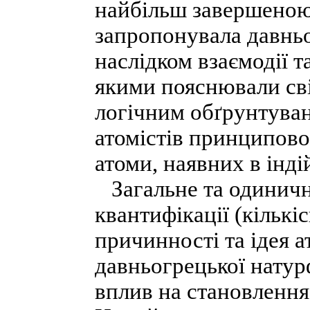
найбільш завершеною
запропонувала давньо
наслідком взаємодії т
якими пояснювали сві
логічним обґрунтува
атомістів принципово 
атоми, наявних в інді
Загальне та одиничн
квантифікації (кільк
причинності та ідея 
давньогрецької натур
вплив на становлення