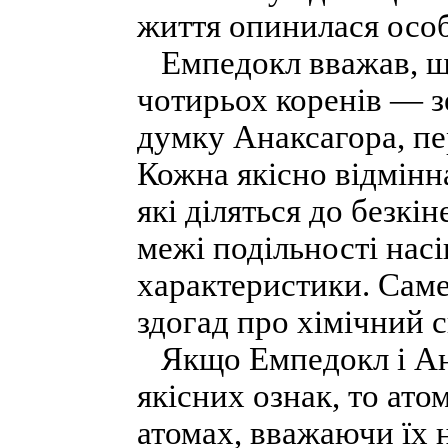
життя опинилася особ
Емпедокл вважав, що 
чотирьох коренів — зе
думку Анаксагора, пе
Кожна якісно відмінна
які діляться до безкі
межі подільності насі
характеристики. Саме
здогад про хімічний 
Якщо Емпедокл і Ан
якісних ознак, то ато
атомах, вважаючи їх