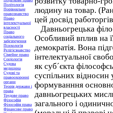
розвитку товарно-гр
Податкове право
Політологія
людину на товар. (Ра
Порівняльне
правознавство
цей досвід работоргів
Право
інтелектуальної
Давньогрецька філосо
власності
Право
Особливий вплив на ї
соціального
забезпечення
демократія. Вона підг
Психологія
Релігієзнавство
інтелектуальної своб
Сімейне право
Соціологія
Судова
як суб´єкта філософс
медицина
Судові та
суспільних відносин 
правоохоронні
органи
формуванння основно
Теорія держави і
права
давньогрецьких мисл
Трудове право
Філософія
загального і одинично
Філософія права
Фінансове право
(моральні й правові н