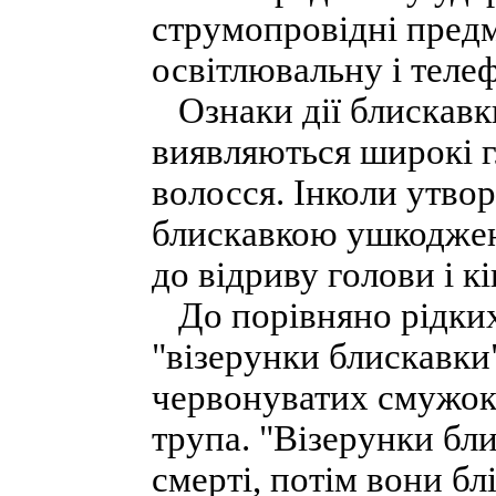
струмопровідні предм
освітлювальну і телеф
Ознаки дії блискавки
виявляються широкі г
волосся. Інколи утво
блискавкою ушкоджен
до відриву голови і к
До порівняно рідких 
"візерунки блискавки"
червонуватих смужок,
трупа. "Візерунки бли
смерті, потім вони бл