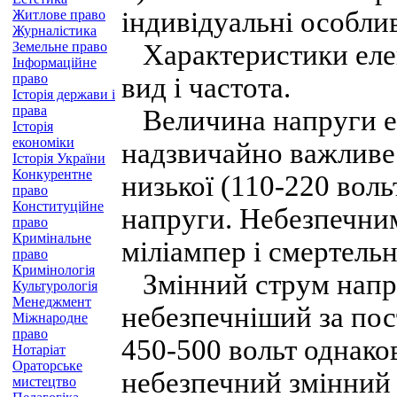
індивідуальні особли
Житлове право
Журналістика
Земельне право
Характеристики елек
Інформаційне
право
вид і частота.
Історія держави і
права
Величина напруги е
Історія
економіки
надзвичайно важливе
Історія України
Конкурентне
низької (110-220 вольт
право
Конституційне
напруги. Небезпечним
право
Кримінальне
міліампер і смертельн
право
Кримінологія
Змінний струм напру
Культурологія
Менеджмент
небезпечніший за пос
Міжнародне
право
450-500 вольт однако
Нотаріат
Ораторське
небезпечний змінний 
мистецтво