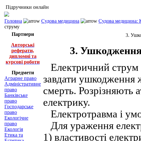
Підручники онлайн
Головна
Судова медицина
Судова медицина: К
струму
Партнери
3. Ушк
Авторські
3. Ушкодження 
реферати,
дипломні та
курсові роботи
Електричний струм з
Предмети
завдати ушкодження ж
Аграрне право
Адміністративне
смерть. Розрізняють 
право
Банківське
електрику.
право
Господарське
Електротравма і умов
право
Екологічне
Для ураження елект
право
Екологія
1) властивості електр
Етика та
Естетика