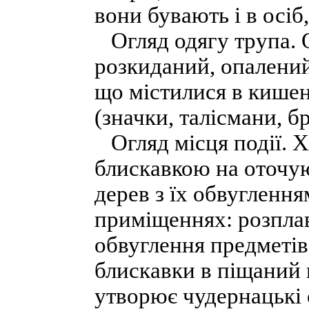
вони бувають і в осіб
Огляд одягу трупа. 
розкиданий, опалений
що містилися в кишен
(значки, талісмани, б
Огляд місця події. Х
блискавкою на оточу
дерев з їх обвуглення
приміщеннях: розплавл
обвуглення предметів,
блискавки в піщаний 
утворює чудернацькі 