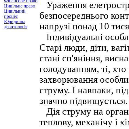
Фінансове право
Ураження елетростру
Цивільне право
Цивільний
безпосереднього конт
процес
Юридична
напрузі понад 10 тися
деонтологія
Індивідуальні особлив
Старі люди, діти, ваг
стані сп'яніння, висн
голодуванням, ті, хто
захворювання особлив
струму. І навпаки, пі
значно підвищується
Дія струму на орган
теплову, механічу і х