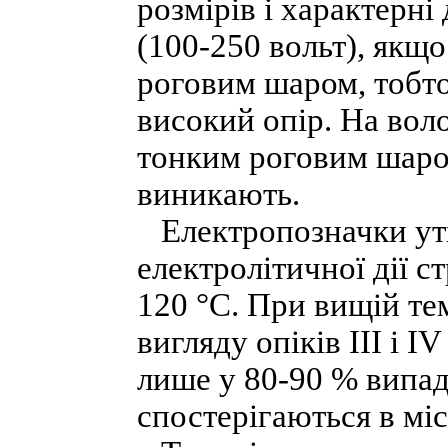
розмірів і характерні
(100-250 вольт), якщо
роговим шаром, тобто
високий опір. На воло
тонким роговим шаром
виникають.
Електропозначки утв
електролітичної дії 
120 °С. При вищій те
вигляду опіків III i I
лише у 80-90 % випадк
спостерігаються в міс