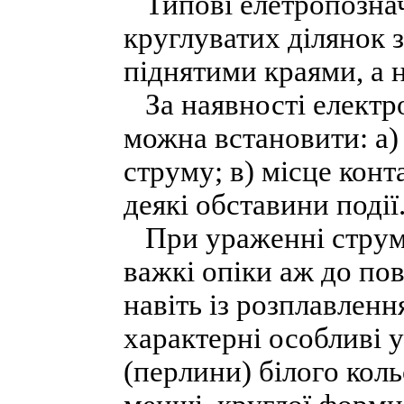
Типові елетропознач
круглуватих ділянок 
піднятими краями, а н
За наявності електро
можна встановити: а)
струму; в) місце конт
деякі обставини події
При ураженні струм
важкі опіки аж до по
навіть із розплавленн
характерні особливі у
(перлини) білого кол