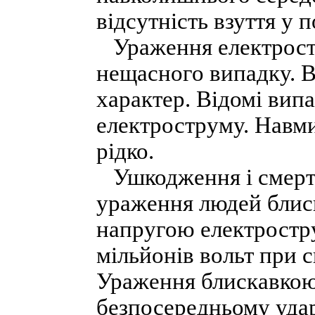
відсутність взуття у п
Ураження електростр
нещасного випадку. 
характер. Відомі вип
електроструму. Навми
рідко.
Ушкодження і смерть 
ураження людей блиск
напругою електростру
мільйонів вольт при 
Ураження блискавкою
безпосередньому ударі