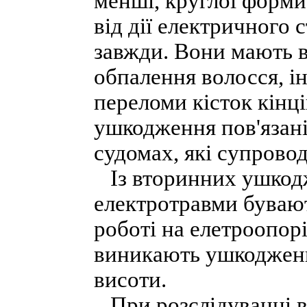
менші, круглої форми
від дії електричного
завжди. Вони мають ви
обпалення волосся, і
переломи кісток кінці
ушкодження пов'язані
судомах, які супров
Із вторинних ушкодже
електротравми бувают
роботі на елетроопор
виникають ушкодження
висоти.
При розслідуванні ви