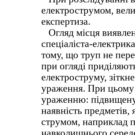
електрострумом, вели
експертиза.
Огляд місця виявлен
спеціаліста-електрик
тому, що труп не пер
при огляді приділяю
електроструму, зіткн
ураження. При цьому 
ураженню: підвищену 
наявність предметів, 
струмом, наприклад п
навколишнього середо