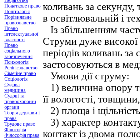
Педагогіка
коливань за секунду, 
Податкове право
Політологія
в освітлювальній і те
Порівняльне
правознавство
Із збільшенням часто
Право
інтелектуальної
Струми дуже високої 
власності
Право
періодів коливань за 
соціального
забезпечення
застосовуються в мед
Психологія
Релігієзнавство
Умови дії струму:
Сімейне право
Соціологія
Судова
1) величина опору тк
медицина
Судові та
її вологості, товщин
правоохоронні
органи
2) площа і щільність
Теорія держави і
права
3) характер контакт
Трудове право
Філософія
контакт із двома пол
Філософія права