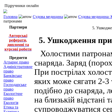
Підручники онлайн
Головна
Судова медицина
Судова медицина: К
патронами
Партнери
5. Ушкодже
Авторські
5. Ушкодження при
реферати,
дипломні та
курсові роботи
Холостими патронам
Предмети
снаряда. Заряд (поро
Аграрне право
Адміністративне
При пострілах холост
право
Банківське
яких може сягати 2-3 
право
Господарське
подібно до снаряда, л
право
Екологічне
на близькій відстані
право
Екологія
супроводжуватися се
Етика та
Естетика