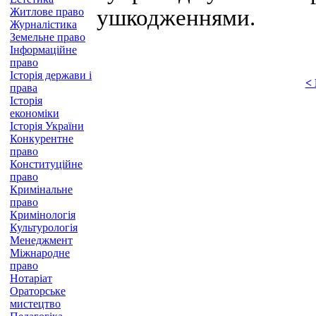
ушкодженнями.
Житлове право
Журналістика
Земельне право
Інформаційне
право
Історія держави і
<
права
Історія
економіки
Історія України
Конкурентне
право
Конституційне
право
Кримінальне
право
Кримінологія
Культурологія
Менеджмент
Міжнародне
право
Нотаріат
Ораторське
мистецтво