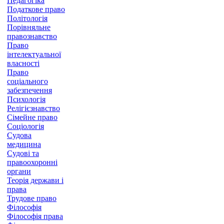
Педагогіка
Податкове право
Політологія
Порівняльне
правознавство
Право
інтелектуальної
власності
Право
соціального
забезпечення
Психологія
Релігієзнавство
Сімейне право
Соціологія
Судова
медицина
Судові та
правоохоронні
органи
Теорія держави і
права
Трудове право
Філософія
Філософія права