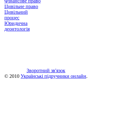
Фінансове право
Цивільне право
Цивільний
процес
Юридична
деонтологія
Зворотний зв'язок
© 2010
Українські підручники онлайн
.