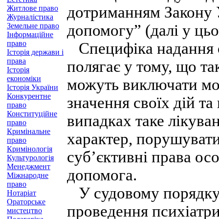
дотриманням Закону 
Житлове право
Журналістика
Земельне право
допомогу” (далі у цьо
Інформаційне
право
Специфіка надання о
Історія держави і
права
полягає у тому, що та
Історія
економіки
можуть виключати мо
Історія України
Конкурентне
значення своїх дій т
право
Конституційне
випадках таке лікува
право
Кримінальне
характер, порушувати
право
Кримінологія
суб’єктивні права осо
Культурологія
Менеджмент
допомога.
Міжнародне
право
У судовому порядку
Нотаріат
Ораторське
проведення психіатр
мистецтво