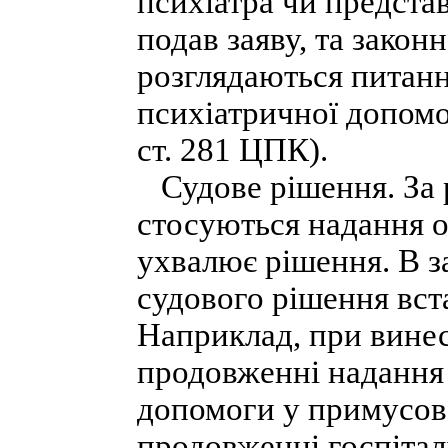
психіатра чи предста
подав заяву, та закон
розглядаються питанн
психіатричної допомог
ст. 281 ЦПК).
Судове рішення. За р
стосуються надання о
ухвалює рішення. В за
судового рішення вст
Наприклад, при винес
продовженні надання 
допомоги у примусово
продовженні госпітал