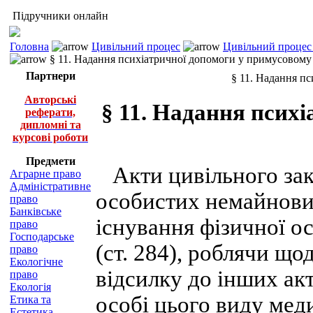
Підручники онлайн
Головна
Цивільний процес
Цивільний процес 
§ 11. Надання психіатричної допомоги у примусовому
Партнери
§ 11. Надання п
Авторські
§ 11. Надання псих
реферати,
дипломні та
курсові роботи
Предмети
Акти цивільного зак
Аграрне право
Адміністративне
особистих немайнових
право
Банківське
існування фізичної о
право
Господарське
(ст. 284), роблячи щ
право
Екологічне
відсилку до інших ак
право
Екологія
особі цього виду мед
Етика та
Естетика