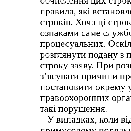
обчислення цих строк
правила, які встанов
строків. Хоча ці стро
ознаками саме службо
процесуальних. Оскіл
розглянути подану з
строку заяву. При роз
з’ясувати причини пр
постановити окрему у
правоохоронних орган
такі порушення.
У випадках, коли від
примусовому порядку