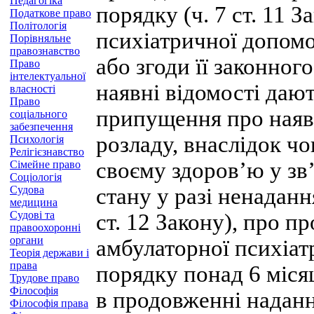
Педагогіка
порядку (ч. 7 ст. 11 
Податкове право
Політологія
психіатричної допомог
Порівняльне
правознавство
або згоди її законног
Право
інтелектуальної
наявні відомості даю
власності
Право
припущення про наявн
соціального
забезпечення
розладу, внаслідок чо
Психологія
Релігієзнавство
своєму здоров’ю у зв
Сімейне право
Соціологія
Судова
стану у разі ненаданн
медицина
Судові та
ст. 12 Закону), про 
правоохоронні
органи
амбулаторної психіа
Теорія держави і
права
порядку понад 6 місяці
Трудове право
Філософія
в продовженні наданн
Філософія права