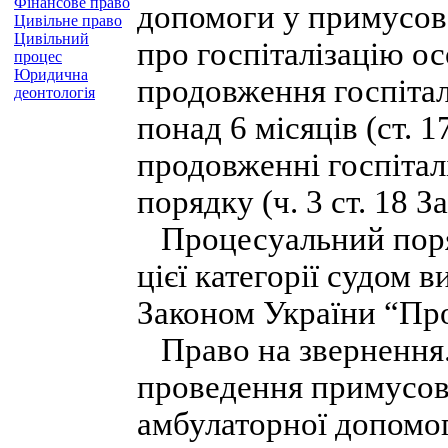
Фінансове право
допомоги у примусовом
Цивільне право
Цивільний
про госпіталізацію осо
процес
Юридична
продовження госпітал
деонтологія
понад 6 місяців (ст. 1
продовженні госпітал
порядку (ч. 3 ст. 18 З
Процесуальний поряд
цієї категорії судом 
Законом України “Пр
Право на звернення.
проведення примусово
амбулаторної допомо