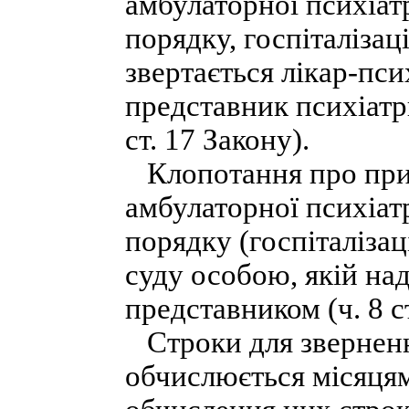
амбулаторної психіа
порядку, госпіталізац
звертається лікар-псих
представник психіатрич
ст. 17 Закону).
Клопотання про при
амбулаторної психіа
порядку (госпіталіза
суду особою, якій над
представником (ч. 8 ст.
Строки для звернення
обчислюється місяцям