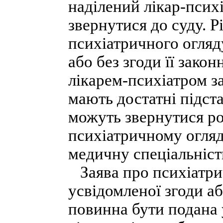
наділений лікар-псих
звернутися до суду. 
психіатричного огляду
або без згоди її зако
лікарем-психіатром за
мають достатні підста
можуть звернутися ро
психіатричному огляду
медичну спеціальність
Заява про психіатрич
усвідомленої згоди аб
повинна бути подана 