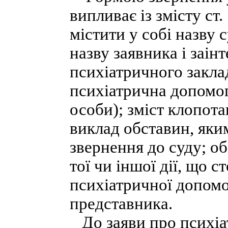
випливає із змісту ст
містити у собі назву 
назву заявника і заін
психіатричного заклад
психіатрична допомог
особи); зміст клопота
виклад обставин, яки
звернення до суду; о
тої чи іншої дії, що 
психіатричної допомо
представника.
До заяви про психіа