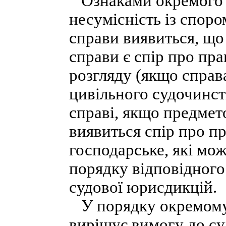
Ознаками окремого п
несумісність із споро
справи виявиться, що
справи є спір про пра
розгляду (якщо справ
цивільного судочинст
справі, якщо предмет
виявиться спір про п
господарське, які мо
порядку відповідного
судової юрисдикцій.
У порядку окремому 
вирішує вимогу до су