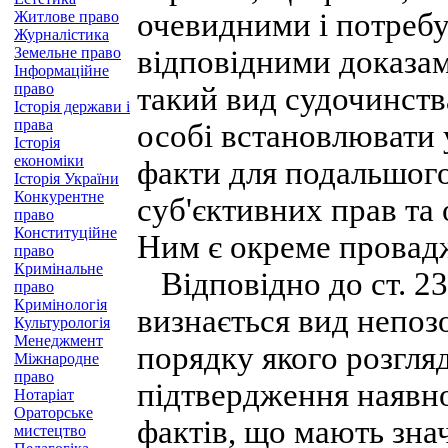
очевидними і потребу
Житлове право
Журналістика
Земельне право
відповідними доказам
Інформаційне
право
такий вид судочинств
Історія держави і
права
особі встановлювати
Історія
економіки
факти для подальшого
Історія України
Конкурентне
суб'єктивних прав та
право
Конституційне
Ним є окреме провад
право
Кримінальне
Відповідно до ст. 
право
Кримінологія
визнається вид непоз
Культурологія
Менеджмент
порядку якого розгля
Міжнародне
право
підтвердження наявно
Нотаріат
Ораторське
фактів, що мають знач
мистецтво