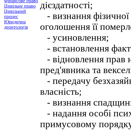
Фінансове право
дієздатності;
Цивільне право
Цивільний
- визнання фізичної 
процес
Юридична
оголошення її помер
деонтологія
- усиновлення;
- встановлення факт
- відновлення прав н
пред'явника та вексел
- передачу безхазяйн
власність;
- визнання спадщин
- надання особі псих
примусовому порядку