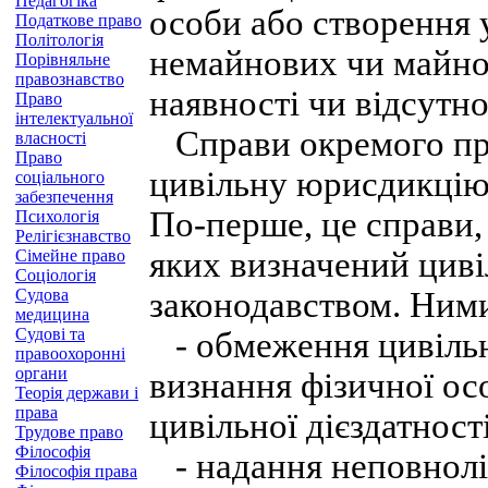
Педагогіка
особи або створення 
Податкове право
Політологія
немайнових чи майно
Порівняльне
правознавство
наявності чи відсутн
Право
інтелектуальної
Справи окремого пр
власності
Право
цивільну юрисдикцію 
соціального
забезпечення
По-перше, це справи,
Психологія
Релігієзнавство
яких визначений цив
Сімейне право
Соціологія
Судова
законодавством. Ними
медицина
Судові та
- обмеження цивільно
правоохоронні
органи
визнання фізичної ос
Теорія держави і
права
цивільної дієздатност
Трудове право
Філософія
- надання неповноліт
Філософія права