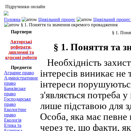
Підручники онлайн
Головна
Цивільний процес
Цивільний процес 
§ 1. Поняття та значення окремого провадження
Партнери
§ 1. Пон
Авторські
§ 1. Поняття та 
реферати,
дипломні та
курсові роботи
Необхідність захист
Предмети
інтересів виникає не 
Аграрне право
Адміністративне
інтереси порушуютьс
право
Банківське
з'являється потреба у
право
Господарське
лише підставою для з
право
Екологічне
Особа, яка має певне
право
Екологія
через те, що факти, я
Етика та
Естетика