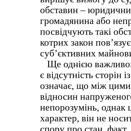
обставин – юридичних
громадянина або непра
посвідчують такі обс
котрих закон пов’язу
суб’єктивних майнови
Ще однією важливою
є відсутність сторін 
означає, що між цими
відносин напруженого
непорозумінь, однак 
характер, він не носи
спору про стан, факт,