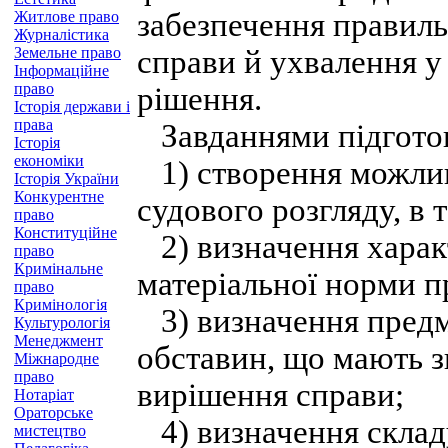
забезпечення правиль
Житлове право
Журналістика
Земельне право
справи й ухвалення у
Інформаційне
право
рішення.
Історія держави і
права
Завданнями підготов
Історія
економіки
1) створення можлив
Історія України
Конкурентне
судового розгляду, в 
право
Конституційне
2) визначення харак
право
Кримінальне
матеріальної норми п
право
Кримінологія
3) визначення предм
Культурологія
Менеджмент
обставин, що мають з
Міжнародне
право
вирішення справи;
Нотаріат
Ораторське
4) визначення складу
мистецтво