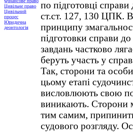
Фінансове право
по підготовці справи
Цивільне право
Цивільний
ст.ст. 127, 130 ЦПК.
процес
Юридична
принципу змагальност
деонтологія
підготовки справи до
завдань частково ляга
беруть участь у справ
Так, сторони та особи,
цьому етапі судочинс
висловлюють свою по
виникають. Сторони м
тим самим, припинити
судового розгляду. О