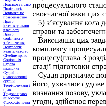
Педагогіка
процесуального стано
Податкове право
Політологія
своєчасної явки цих с
Порівняльне
правознавство
5) з’ясування кола д
Право
інтелектуальної
справи та забезпеченн
власності
Право
Виконання цих завда
соціального
забезпечення
комплексу процесуаль
Психологія
Релігієзнавство
процесу(глава 3 розді
Сімейне право
Соціологія
Судова
стадії підготовки спр
медицина
Судові та
Суддя призначає попе
правоохоронні
органи
його, ухвалює судове 
Теорія держави і
права
визнання позову, укл
Трудове право
Філософія
угоди, здійснює пере
Філософія права