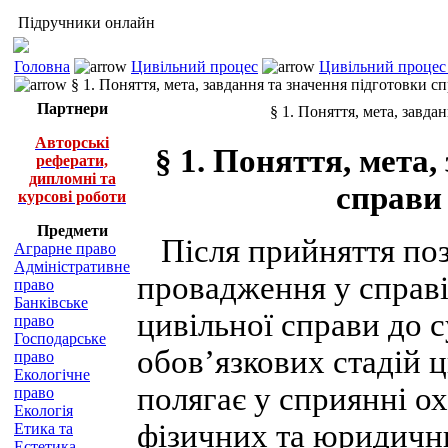
Підручники онлайн
Головна
Цивільний процес
Цивільний процес 
§ 1. Поняття, мета, завдання та значення підготовки с
Партнери
§ 1. Поняття, мета, завда
Авторські
§ 1. Поняття, мета,
реферати,
дипломні та
справи 
курсові роботи
Предмети
Після прийняття позо
Аграрне право
Адміністративне
провадження у справі
право
Банківське
цивільної справи до с
право
Господарське
обов’язкових стадій ц
право
Екологічне
полягає у сприянні ох
право
Екологія
фізичних та юридичн
Етика та
Естетика