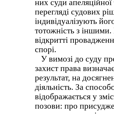
них суди апеляційної 
перегляді судових рі
індивідуалізують йог
тотожність з іншими.
відкритті провадженн
спорі.
У вимозі до суду про
захист права визначає
результат, на досягне
діяльність. За способ
відображається у змі
позови: про присудже