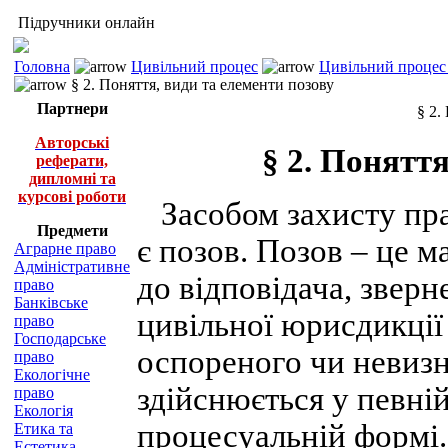
Підручники онлайн
Головна
Цивільний процес
Цивільний процес 
§ 2. Поняття, види та елементи позову
Партнери
§ 2.
Авторські
§ 2. Поняття
реферати,
дипломні та
курсові роботи
Засобом захисту пра
Предмети
є позов. Позов – це 
Аграрне право
Адміністративне
до відповідача, зверн
право
Банківське
цивільної юрисдикції
право
Господарське
оспореного чи невизн
право
Екологічне
здійснюється у певній
право
Екологія
процесуальній формі.
Етика та
Естетика