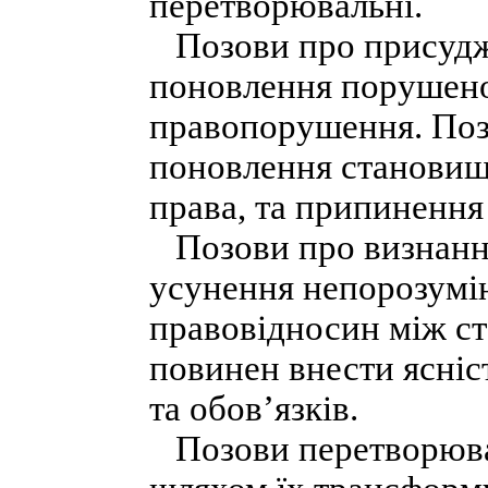
перетворювальні.
Позови про присудже
поновлення порушеног
правопорушення. Поз
поновлення становищ
права, та припинення 
Позови про визнання
усунення непорозумін
правовідносин між с
повинен внести ясніст
та обов’язків.
Позови перетворювал