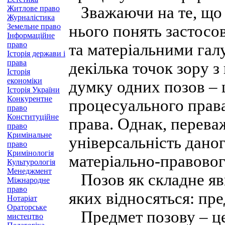
Зважаючи на те, що п
Житлове право
Журналістика
Земельне право
нього понять застос
Інформаційне
право
та матеріальними гал
Історія держави і
права
декілька точок зору з
Історія
економіки
думку одних позов – 
Історія України
Конкурентне
процесуального права
право
Конституційне
права. Однак, перева
право
Кримінальне
універсальність дано
право
Кримінологія
матеріально-правовог
Культурологія
Менеджмент
Позов як складне яви
Міжнародне
право
яких відносяться: пред
Нотаріат
Ораторське
Предмет позову – це 
мистецтво