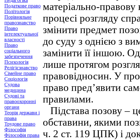
Педагогіка
матеріально-правову 
Податкове право
Політологія
процесі розгляду спра
Порівняльне
правознавство
змінити предмет позо
Право
інтелектуальної
до суду з однією з ви
власності
Право
замінити її іншою. О
соціального
забезпечення
лише протягом розгля
Психологія
Релігієзнавство
правовідносин. У пр
Сімейне право
Соціологія
Судова
право пред’явити сам
медицина
Судові та
правилами.
правоохоронні
органи
Підстава позову – це
Теорія держави і
права
обставини, якими поз
Трудове право
Філософія
ч. 2 ст. 119 ЦПК) і д
Філософія права