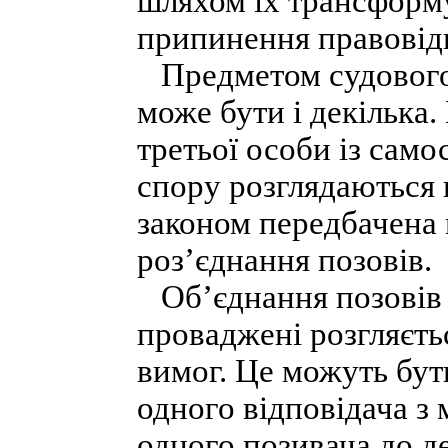
шляхом їх трансформу
припинення правовідн
Предметом судового 
може бути і декілька.
третьої особи із сам
спору розглядаються 
законом передбачена 
роз’єднання позовів.
Об’єднання позовів п
проваджені розгляєть
вимог. Це можуть бут
одного відповідача 
одного позивача до де