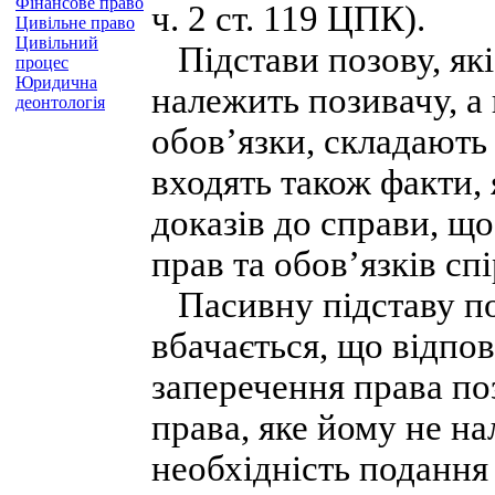
Фінансове право
ч. 2 ст. 119 ЦПК).
Цивільне право
Цивільний
Підстави позову, які
процес
Юридична
належить позивачу, а 
деонтологія
обов’язки, складають 
входять також факти,
доказів до справи, що
прав та обов’язків сп
Пасивну підставу по
вбачається, що відпов
заперечення права по
права, яке йому не н
необхідність подання 