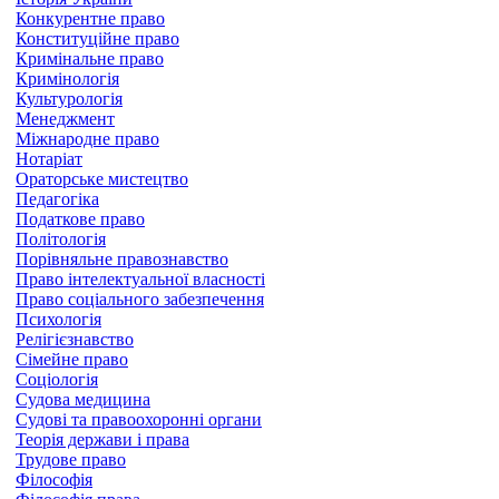
Конкурентне право
Конституційне право
Кримінальне право
Кримінологія
Культурологія
Менеджмент
Міжнародне право
Нотаріат
Ораторське мистецтво
Педагогіка
Податкове право
Політологія
Порівняльне правознавство
Право інтелектуальної власності
Право соціального забезпечення
Психологія
Релігієзнавство
Сімейне право
Соціологія
Судова медицина
Судові та правоохоронні органи
Теорія держави і права
Трудове право
Філософія