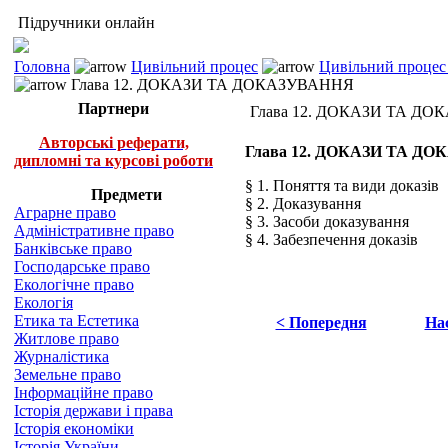
Підручники онлайн
Головна
Цивільний процес
Цивільний процес 
Глава 12. ДОКАЗИ ТА ДОКАЗУВАННЯ
Партнери
Глава 12. ДОКАЗИ ТА Д
Авторські реферати,
Глава 12. ДОКАЗИ ТА Д
дипломні та курсові роботи
§ 1. Поняття та види доказів
Предмети
§ 2. Доказування
Аграрне право
§ 3. Засоби доказування
Адміністративне право
§ 4. Забезпечення доказів
Банківське право
Господарське право
Екологічне право
Екологія
Етика та Естетика
< Попередня
На
Житлове право
Журналістика
Земельне право
Інформаційне право
Історія держави і права
Історія економіки
Історія України