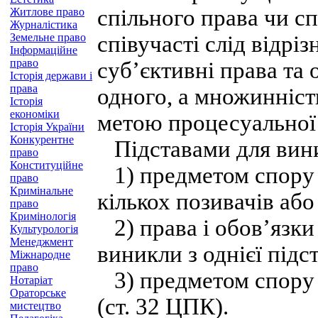
спільного права чи сп
Житлове право
Журналістика
Земельне право
співучасті слід відрі
Інформаційне
право
суб’єктивні права та 
Історія держави і
права
одного, а множинність
Історія
економіки
метою процесуальної 
Історія України
Конкурентне
Підставами для виник
право
Конституційне
1) предметом спору є
право
Кримінальне
кількох позивачів або
право
Кримінологія
2) права і обов’язки 
Культурологія
Менеджмент
виникли з однієї підс
Міжнародне
право
3) предметом спору є
Нотаріат
Ораторське
(ст. 32 ЦПК).
мистецтво