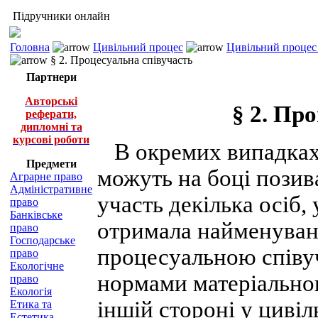
Підручники онлайн
Головна
Цивільний процес
Цивільний процес 
§ 2. Процесуальна співучасть
Партнери
Авторські
§ 2. Пр
реферати,
дипломні та
курсові роботи
В окремих випадках 
Предмети
можуть на боці позив
Аграрне право
Адміністративне
участь декілька осіб
право
Банківське
отримала найменуванн
право
Господарське
процесуальною співу
право
Екологічне
нормами матеріальног
право
Екологія
іншій стороні у цивіл
Етика та
Естетика