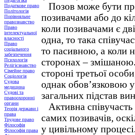
Педагогіка
Позов може бути пре
Податкове право
Політологія
позивачами або до кіл
Порівняльне
правознавство
коли позивачами є дві
Право
інтелектуальної
одна, то така співуча
власності
Право
то пасивною, а коли 
соціального
забезпечення
сторонах – змішаною
Психологія
Релігієзнавство
стороні третьої особи
Сімейне право
Соціологія
Судова
однак обов’язковою 
медицина
Судові та
загальних підстав ви
правоохоронні
органи
Активна співучасть м
Теорія держави і
права
самих позивачів, оск
Трудове право
Філософія
у цивільному процесі.
Філософія права