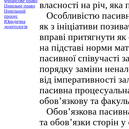
Фінансове право
власності на річ, яка 
Цивільне право
Цивільний
Особливістю пасивної
процес
Юридична
як з ініціативи позива
деонтологія
вправі притягнути як 
на підставі норми ма
пасивної співучасті з
порядку заміни ненал
від імперативності за
пасивна процесуальна
обов’язкову та факуль
Обов’язкова пасивна 
та обов’язки сторін у