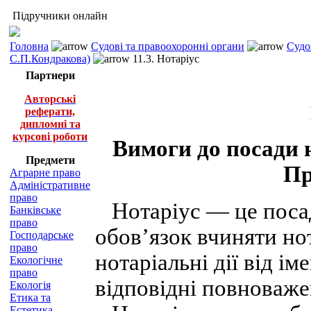
Підручники онлайн
Головна
Судові та правоохоронні органи
Судо
С.П.Кондракова)
11.3. Нотаріус
Партнери
Авторські
реферати,
дипломні та
курсові роботи
Вимоги до посади но
Предмети
Пр
Аграрне право
Адміністративне
право
Нотаріус — це посад
Банківське
право
обов’язок вчиняти нот
Господарське
право
нотаріальні дії від і
Екологічне
право
відповідні повноваже
Екологія
Етика та
Естетика