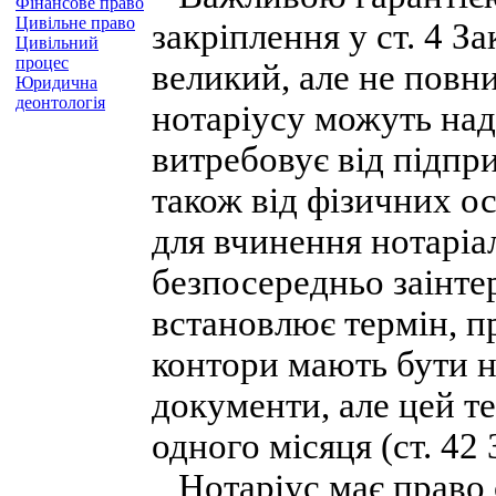
Фінансове право
Цивільне право
закріплення у ст. 4 З
Цивільний
процес
великий, але не пов
Юридична
деонтологія
нотаріусу можуть над
витребовує від підпри
також від фізичних ос
для вчинення нотаріал
безпосередньо заінт
встановлює термін, п
контори мають бути н
документи, але цей т
одного місяця (ст. 42 
Нотаріус має право с