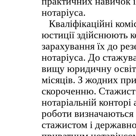
практичних навичок і 
нотаріуса.
Кваліфікаційні коміс
юстиції здійснюють к
зарахування їх до ре
нотаріуса. До стажув
вищу юридичну освіт
місяців. З жодних при
скороченню. Стажист
нотаріальній конторі
роботи визначаються
стажистом і державн