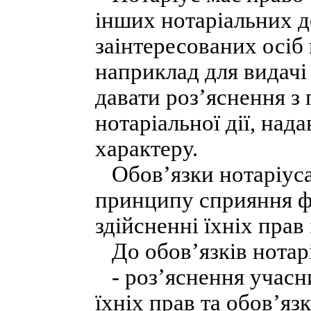
інших нотаріальних д
заінтересованих осіб 
наприклад для видачі
давати роз’яснення з
нотаріальної дії, над
характеру.
Обов’язки нотаріуса 
принципу сприяння ф
здійсненні їхніх прав 
До обов’язків нотарі
- роз’яснення учасн
їхніх прав та обов’яз