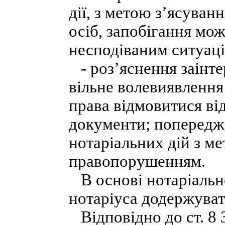
дії, з метою з’ясуван
осіб, запобігання мо
несподіваним ситуаці
- роз’яснення заінте
вільне волевиявлення 
права відмовитися від
документи; попередж
нотаріальних дій з м
правопорушенням.
В основі нотаріально
нотаріуса додержуват
Відповідно до ст. 8 