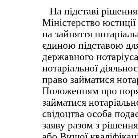
На підставі рішення к
Міністерство юстиції
на зайняття нотаріаль
єдиною підставою дл
державного нотаріуса
нотаріальної діяльнос
право займатися нота
Положенням про поря
займатися нотаріальн
свідоцтва особа пода
заяву разом з рішення
або Вищої кваліфікаці