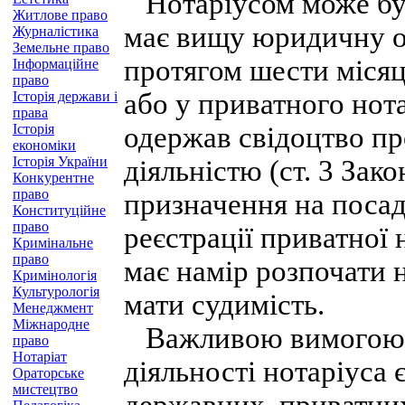
Нотаріусом може бут
Житлове право
має вищу юридичну о
Журналістика
Земельне право
протягом шести місяц
Інформаційне
право
або у приватного нота
Історія держави і
права
Історія
одержав свідоцтво пр
економіки
Історія України
діяльністю (ст. 3 Зак
Конкурентне
право
призначення на посад
Конституційне
право
реєстрації приватної 
Кримінальне
право
має намір розпочати н
Кримінологія
Культурологія
мати судимість.
Менеджмент
Міжнародне
Важливою вимогою дл
право
Нотаріат
діяльності нотаріуса 
Ораторське
мистецтво