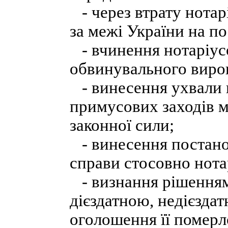
- через втрату нотар
за межі України на п
- вчинення нотаріусо
обвинувального вирок
- винесення ухвали п
примусових заходів м
законної сили;
- винесення постано
справи стосовно нотар
- визнання рішенням
дієздатною, недієзда
оголошення її помер