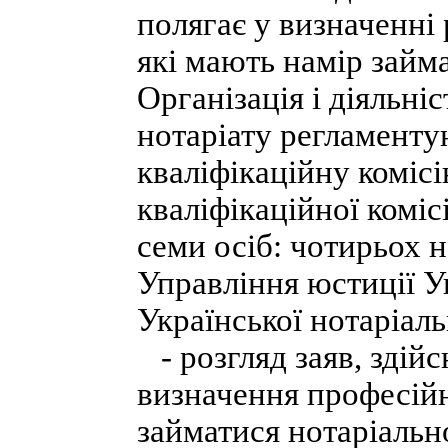
полягає у визначенні 
які мають намір займ
Організація і діяльні
нотаріату регламент
кваліфікаційну коміс
кваліфікаційної коміс
семи осіб: чотирьох н
Управління юстиції У
Української нотаріаль
- розгляд заяв, здій
визначення професійн
займатися нотаріальн