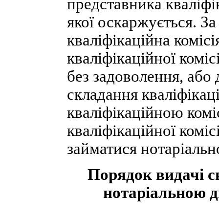
представника кваліфік
якої оскаржується. З
кваліфікаційна коміс
кваліфікаційної комісі
без задоволення, або
складання кваліфікац
кваліфікаційною комі
кваліфікаційної коміс
займатися нотаріальн
Порядок видачі с
нотаріальною ді