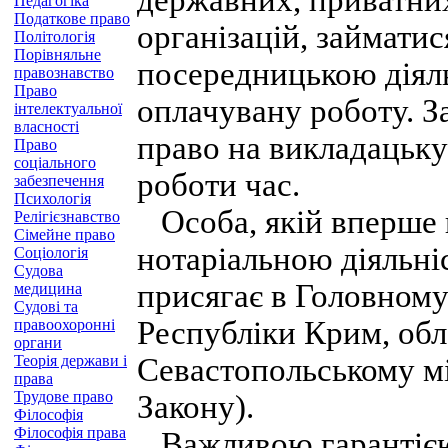
державних, приватних
Педагогіка
Податкове право
організацій, займати
Політологія
Порівняльне
посередницькою діяль
правознавство
Право
оплачувану роботу. З
інтелектуальної
власності
право на викладацьку 
Право
соціального
роботи час.
забезпечення
Психологія
Особа, якій вперше 
Релігієзнавство
Сімейне право
нотаріальною діяльні
Соціологія
Судова
присягає в Головному
медицина
Судові та
Республіки Крим, обл
правоохоронні
органи
Теорія держави і
Севастопольському мі
права
Трудове право
Закону).
Філософія
Філософія права
Важливою гарантією 