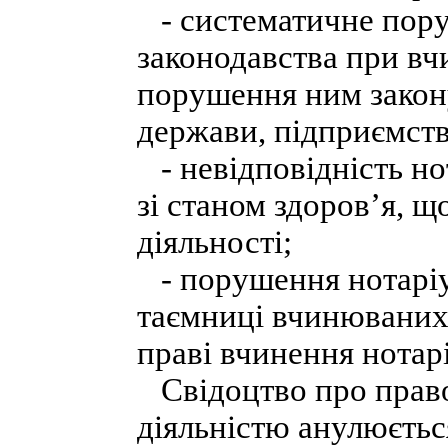
- систематичне пору
законодавства при вч
порушення ним закону
держави, підприємств,
- невідповідність нот
зі станом здоров’я, 
діяльності;
- порушення нотаріус
таємниці вчинюваних 
праві вчинення нотарі
Свідоцтво про право
діяльністю анулюєтьс