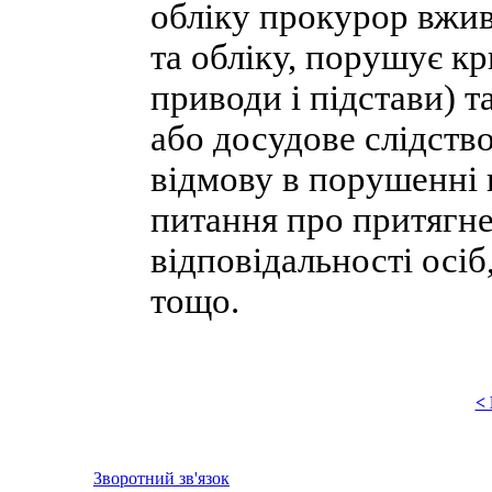
обліку прокурор вжива
та обліку, порушує к
приводи і підстави) т
або досудове слідств
відмову в порушенні 
питання про притягне
відповідальності осі
тощо.
<
Зворотний зв'язок