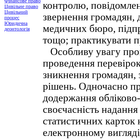
Фінансове право
контролю, повідомлен
Цивільне право
Цивільний
звернення громадян, д
процес
Юридична
медичних бюро, підпр
деонтологія
тощо; практикувати п
Особливу увагу прок
проведення перевірок
зникнення громадян, 
рішень. Одночасно п
додержання обліково-
своєчасність надання
статистичних карток 
електронному вигляді