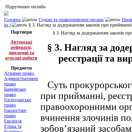
Підручники онлайн
Головна
Судові та правоохоронні органи
Прок
ін.)
§ 3. Нагляд за додержанням законів при прийманні,
Партнери
§ 3. Нагляд за додержанням законів пр
Авторські
§ 3. Нагляд за дод
реферати,
дипломні та
реєстрації та ви
курсові роботи
Предмети
Аграрне право
Адміністративне
Суть прокурорського
право
Банківське
при прийманні, реєстр
право
Господарське
правоохоронними орг
право
Екологічне
вчинення злочинів по
право
Екологія
зобов’язаний засобам
Етика та
Естетика