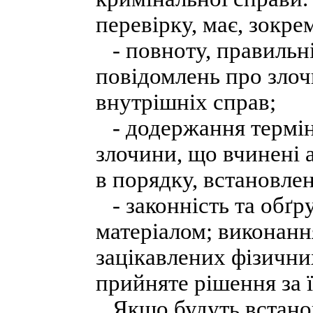
перевірку, має, зокре
- повноту, правильніс
повідомлень про злоч
внутрішніх справ;
- додержання терміні
злочини, що вчинені а
в порядку, встановле
- законність та обґр
матеріалом; виконанн
зацікавлених фізични
прийняте рішення за 
Якщо будуть встанов