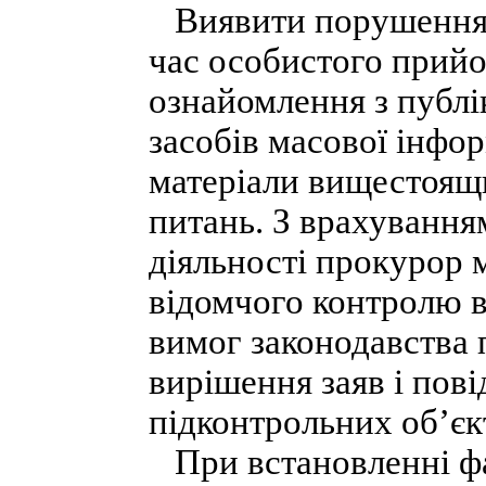
Виявити порушення з
час особистого прий
ознайомлення з публі
засобів масової інфо
матеріали вищестоящи
питань. З врахування
діяльності прокурор 
відомчого контролю 
вимог законодавства 
вирішення заяв і пов
підконтрольних об’єк
При встановленні фа