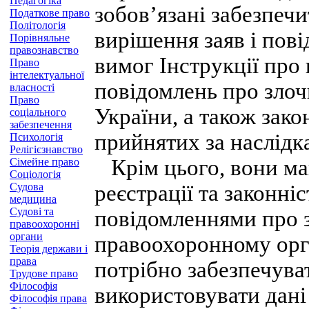
Педагогіка
зобов’язані забезпеч
Податкове право
Політологія
вирішення заяв і пов
Порівняльне
правознавство
вимог Інструкції про 
Право
інтелектуальної
повідомлень про злоч
власності
Право
України, а також зако
соціального
забезпечення
прийнятих за наслідк
Психологія
Релігієзнавство
Крім цього, вони ма
Сімейне право
Соціологія
Судова
реєстрації та законніс
медицина
Судові та
повідомленнями про 
правоохоронні
органи
правоохоронному орга
Теорія держави і
права
потрібно забезпечува
Трудове право
Філософія
використовувати дані
Філософія права