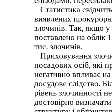
епізодами, пересилаю
Статистика свідчить 
виявлених прокурорам
злочинів. Так, якщо у
поставлено на облік 1
тис. злочинів.
Приховування злочині
посадових осіб, які 
негативно впливає на 
досудове слідство. Б
рівень злочинності н
достовірно визначати 
структуру і обґрунто