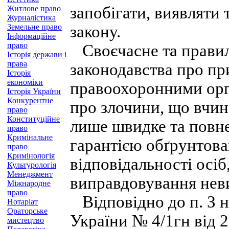
запобігати, виявляти
Житлове право
Журналістика
Земельне право
закону.
Інформаційне
право
Своєчасне та прави
Історія держави і
права
законодавства про пр
Історія
економіки
правоохоронними орга
Історія України
Конкурентне
про злочини, що вчин
право
Конституційне
лише швидке та повне 
право
Кримінальне
гарантією обґрунтова
право
Кримінологія
відповідальності осіб
Культурологія
Менеджмент
виправдовування нев
Міжнародне
право
Відповідно до п. З н
Нотаріат
Ораторське
України № 4/1гн від 2
мистецтво