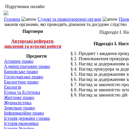
Підручники онлайн
Головна
Судові та правоохоронні органи
Прок
законів органами, які проводять дізнання та досудове слідство
Партнери
Підрозділ І. Н
Авторські реферати,
Підрозділ І. Наг
дипломні та курсові роботи
§ 1. Предмет і завдання прок
Предмети
§ 2. Повноваження прокурора 
Аграрне право
§ 3. Нагляд за додержанням з
Адміністративне право
§ 4. Нагляд прокурора за до
Банківське право
§ 5. Нагляд за додержанням 
Господарське право
§ 6. Нагляд за додержанням з
Екологічне право
§ 7. Нагляд за законністю пр
Екологія
§ 8. Нагляд за законністю зу
Етика та Естетика
§ 9. Нагляд за законністю ді
Житлове право
Журналістика
Земельне право
Інформаційне право
Історія держави і права
Історія економіки
Історія України