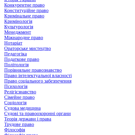
Конкурентне право
Конституційне право
Кримінальне право
Кримінологія
Культурологія
Менеджмент
Міжнародне право
Нотаріат
Ораторське мистецтво
Педагогіка
Податкове право
Політологія
Порівняльне правознавство
Право інтелектуальної власності
Право соціального забезпечення
Психологія
Релігієзнавство
Сімейне право
Соціологія
Судова медицина
Судові та правоохоронні органи
Теорія держави і права
Трудове право
Філософія