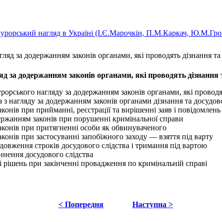
урорський нагляд в Україні (І.Є.Марочкін, П.М.Каркач, Ю.М.Грош
агляд за додержанням законів органами, які проводять дізнання та
ляд за додержанням законів органами, які проводять дізнання 
урорського нагляду за додержанням законів органами, які проводя
з нагляду за додержанням законів органами дізнання та досудов
аконів при прийманні, реєстрації та вирішенні заяв і повідомлен
держанням законів при порушенні кримінальної справи
законів при притягненні особи як обвинуваченого
аконів при застосуванні запобіжного заходу — взяття під варту
одовження строків досудового слідства і тримання під вартою
пинення досудового слідства
й і рішень при закінченні провадження по кримінальній справі
< Попередня
Наступна >