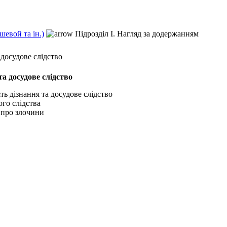
евой та ін.)
Підрозділ І. Нагляд за додержанням
 досудове слідство
та досудове слідство
ть дізнання та досудове слідство
ого слідства
ь про злочини