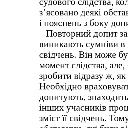
судового слідства, ко
з’ясовано деякі обст
і пояснень з боку доп
Повторний допит заз
виникають сумніви в 
свідчень. Він може б
момент слідства, але,
зробити відразу ж, як
Необхідно враховуват
допитують, знаходитьс
інших учасників проц
зміст її свідчень. То