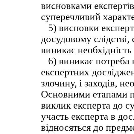
висновками експертів
суперечливий характе
5) висновки експерта
досудовому слідстві,
виникає необхідність
6) виникає потреба 
експертних досліджен
злочину, і заходів, не
Основними етапами пр
виклик експерта до су
участь експерта в дос
відносяться до предм