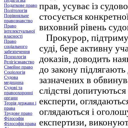
Педагогіка
прав, усуває із судово
Податкове право
Політологія
стосується конкретно
Порівняльне
правознавство
виховний рівень судо
Право
інтелектуальної
Прокурор, підтриму
власності
Право
суді, бере активну уч
соціального
забезпечення
доказів, доводить ная
Психологія
Релігієзнавство
до закону підлягають 
Сімейне право
Соціологія
Судова
зазначених в обвину
медицина
Судові та
слідстві допитуються 
правоохоронні
органи
експерти, оглядаються
Теорія держави і
права
оглядаються і оголош
Трудове право
Філософія
експертизи, виконують
Філософія права