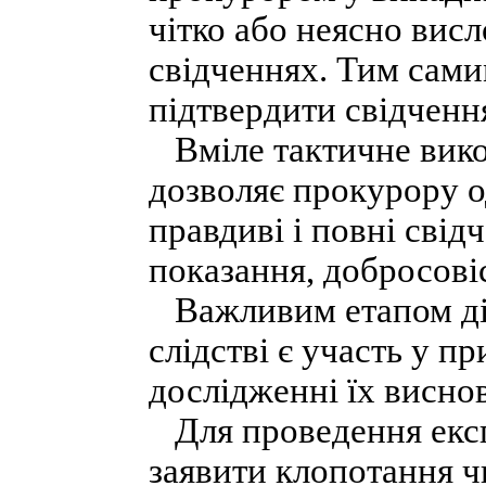
чітко або неясно висл
свідченнях. Тим сами
підтвердити свідченн
Вміле тактичне вико
дозволяє прокурору о
правдиві і повні свід
показання, добросові
Важливим етапом дія
слідстві є участь у п
дослідженні їх виснов
Для проведення експ
заявити клопотання ч