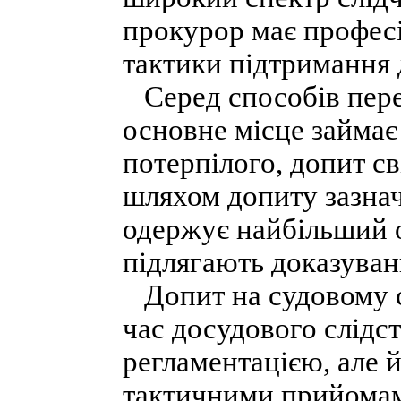
прокурор має профес
тактики підтримання
Серед способів перев
основне місце займає
потерпілого, допит св
шляхом допиту зазнач
одержує найбільший о
підлягають доказува
Допит на судовому сл
час досудового слідс
регламентацією, але
тактичними прийомам