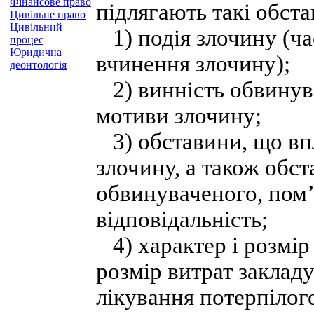
Фінансове право
підлягають такі обста
Цивільне право
Цивільний
1) подія злочину (час
процес
Юридична
вчинення злочину);
деонтологія
2) винність обвинува
мотиви злочину;
3) обставини, що впл
злочину, а також обс
обвинуваченого, пом
відповідальність;
4) характер і розмір
розмір витрат заклад
лікування потерпілог