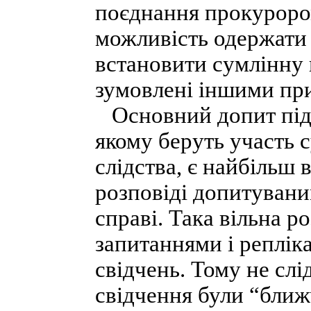
поєднання прокурором
можливість одержати п
встановити сумлінну 
зумовлені іншими пр
Основний допит підсу
якому беруть участь с
слідства, є найбільш 
розповіді допитувани
справі. Така вільна р
запитаннями і реплі
свідчень. Тому не сл
свідчення були “ближ