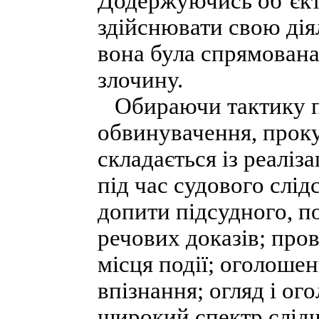
Додержуючись об’єкт
здійснювати свою дія
вона була спрямована
злочину.
Обираючи тактику п
обвинувачення, проку
складається із реаліз
під час судового слід
допити підсудного, по
речових доказів; пров
місця події; оголошен
впізнання; огляд і ог
широкий спектр слідч