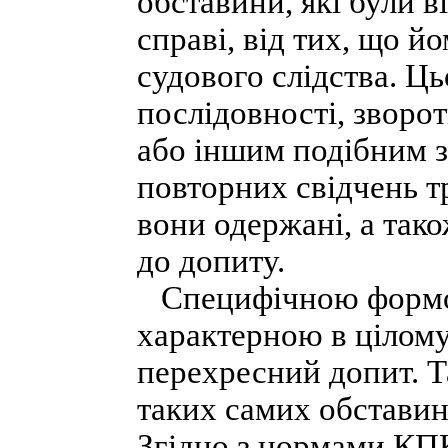
обставини, які були 
справі, від тих, що й
судового слідства. Ц
послідовності, зворо
або іншим подібним з
повторних свідчень т
вони одержані, а так
до допиту.
Специфічною формою 
характерною в цілому 
перехресний допит. Т
таких самих обставин
Згідно з нормами КПК