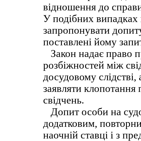
відношення до справи
У подібних випадках 
запропонувати допиту
поставлені йому запи
Закон надає право пр
розбіжностей між свід
досудовому слідстві, а
заявляти клопотання
свідчень.
Допит особи на судо
додатковим, повторн
наочній ставці і з пр