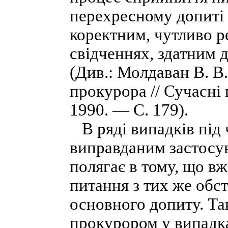
перехресному допиті 
коректним, чутливо ре
свідченнях, здатним 
(Див.: Молдаван В. В.
прокурора // Сучасні
1990. — С. 179).
В ряді випадків під ч
виправданим застосув
полягає в тому, що в
питання з тих же обс
основного допиту. Та
прокурором у випадка