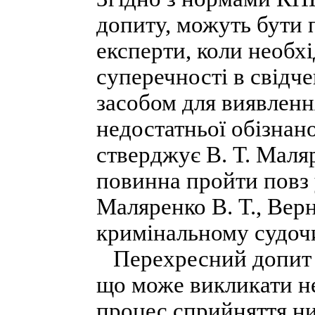
допиту, можуть бути пі
експерти, коли необх
суперечності в свідч
засобом для виявленн
недостатньої обізнан
стверджує В. Т. Маля
повинна пройти повз 
Маляренко В. Т., Вер
кримінальному судочи
Перехресний допит в
що може викликати н
процес сприйняття ни