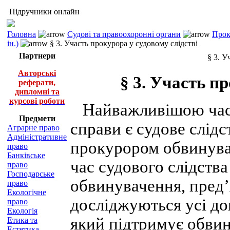
Підручники онлайн
Головна
Судові та правоохоронні органи
Прок
ін.)
§ 3. Участь прокурора у судовому слідстві
Партнери
§ 3. У
Авторські
§ 3. Участь п
реферати,
дипломні та
курсові роботи
Найважливішою част
Предмети
справи є судове слідс
Аграрне право
Адміністративне
прокурором обвинувал
право
Банківське
час судового слідства
право
Господарське
обвинувачення, пред’
право
Екологічне
досліджуються усі до
право
Екологія
який підтримує обвин
Етика та
Естетика