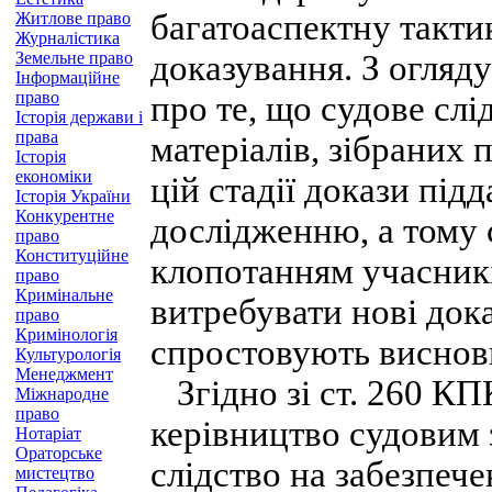
багатоаспектну тактик
Житлове право
Журналістика
Земельне право
доказування. З огляд
Інформаційне
право
про те, що судове слі
Історія держави і
права
матеріалів, зібраних 
Історія
економіки
цій стадії докази пі
Історія України
Конкурентне
дослідженню, а тому су
право
Конституційне
клопотанням учасникі
право
Кримінальне
витребувати нові док
право
Кримінологія
спростовують висновк
Культурологія
Менеджмент
Згідно зі ст. 260 КП
Міжнародне
право
керівництво судовим 
Нотаріат
Ораторське
слідство на забезпеч
мистецтво