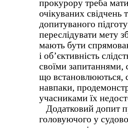
прокурору треба мати
очікуваних свідчень 
допитуваного підготу
переслідувати мету зб
мають бути спрямован
і об’єктивність слідс
своїми запитаннями, 
що встановлюються, сп
навпаки, продемонст
учасниками їх недост
Додатковий допит пр
головуючого у судово