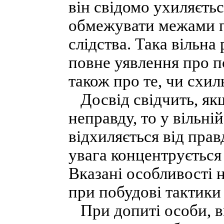
він свідомо ухиляєтьс
обмежувати межами п
слідства. Така вільна
повне уявлення про п
також про те, чи схил
Досвід свідчить, як
неправду, то у вільні
відхиляється від прав
увага концентрується 
Вказані особливості 
при побудові тактики
При допиті особи, ви