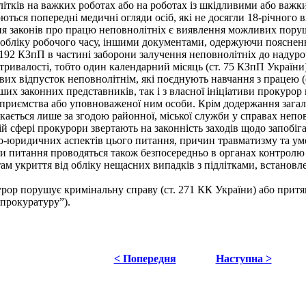
літків на важких роботах або на роботах із шкідливими або важк
ься попередні медичні огляди осіб, які не досягли 18-річного ві
законів про працю неповнолітніх є виявлення можливих порушен
бліку робочого часу, іншими документами, одержуючи пояснення я
92 КЗпП в частині заборони залучення неповнолітніх до надурочни
тривалості, тобто один календарний місяць (ст. 75 КЗпП України),
вих відпусток неповнолітнім, які поєднують навчання з працею (
інших законних представників, так і з власної ініціативи прокуро
дприємства або уповноваженої ним особи. Крім додержання загаль
скається лише за згодою районної, міської служби у справах непо
й сфері прокурори звертають на законність заходів щодо запобі
ніко-юридичних аспектів цього питання, причин травматизму та у
ки питання проводяться також безпосередньо в органах контролю (
м укриття від обліку нещасних випадків з підлітками, встановле
р порушує кримінальну справу (ст. 271 КК України) або притягає
о прокуратуру
”).
< Попередня
Наступна >