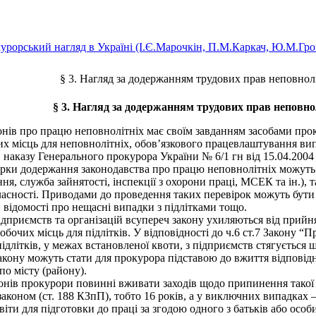
урорський нагляд в Україні (І.Є.Марочкін, П.М.Каркач, Ю.М.Грош
§ 3. Нагляд за додержанням трудових прав неповнол
§ 3. Нагляд за додержанням трудових прав неповно
ів про працю неповнолітніх має своїм завданням засобами проку
 місць для неповнолітніх, обов’язкового працевлаштування випу
. наказу Генерального прокурора України № 6/1 гн від 15.04.200
вірки додержання законодавства про працю неповнолітніх можуть
ня, служба зайнятості, інспекції з охорони праці, МСЕК та ін.),
ласності. Приводами до проведення таких перевірок можуть бути ск
, відомості про нещасні випадки з підлітками тощо.
риємств та організацій всупереч закону ухиляються від прийнят
робочих місць для підлітків. У відповідності до ч.6 ст.7 Закону
підлітків, у межах встановленої квоти, з підприємств стягується 
акону можуть стати для прокурора підставою до вжиття відповід
 по місту (району).
нів прокурори повинні вживати заходів щодо припинення такої ф
о законом (ст. 188 КЗпП), тобто 16 років, а у виключних випадках 
віти для підготовки до праці за згодою одного з батьків або особ