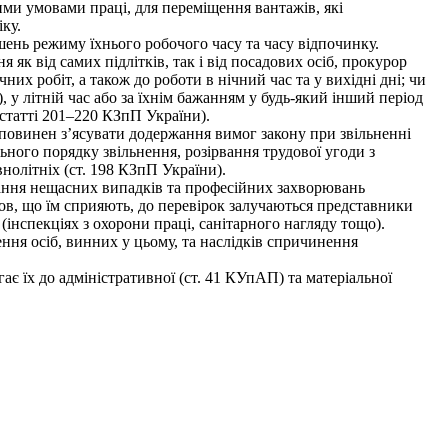
ими умовами праці, для переміщення вантажів, які
ку.
ь режиму їхнього робочого часу та часу відпочинку.
к від самих підлітків, так і від посадових осіб, прокурор
х робіт, а також до роботи в нічний час та у вихідні дні; чи
 у літній час або за їхнім бажанням у будь-який інший період
статті 201–220 КЗпП України).
р повинен з’ясувати додержання вимог закону при звільненні
ного порядку звільнення, розірвання трудової угоди з
внолітніх (ст. 198 КЗпП України).
гання нещасних випадків та професійних захворювань
мов, що їм сприяють, до перевірок залучаються представники
інспекціях з охорони праці, санітарного нагляду тощо).
ння осіб, винних у цьому, та наслідків спричинення
 їх до адміністративної (ст. 41 КУпАП) та матеріальної