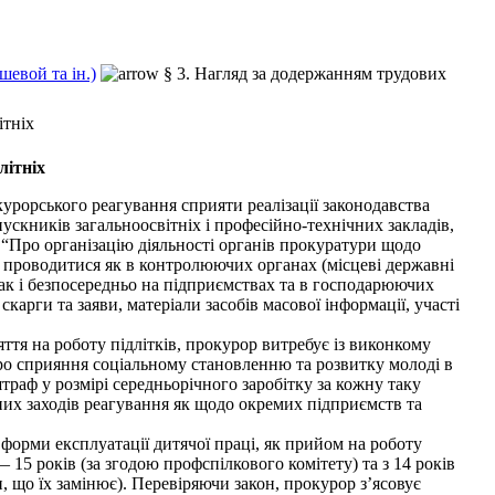
евой та ін.)
§ 3. Нагляд за додержанням трудових
ітніх
літніх
рорського реагування сприяти реалізації законодавства
скників загальноосвітніх і професійно-технічних закладів,
4 “Про організацію діяльності органів прокуратури щодо
 проводитися як в контролюючих органах (місцеві державні
 так і безпосередньо на підприємствах та в господарюючих
арги та заяви, матеріали засобів масової інформації, участі
тя на роботу підлітків, прокурор витребує із виконкому
 “Про сприяння соціальному становленню та розвитку молоді в
штраф у розмірі середньорічного заробітку за кожну таку
них заходів реагування як щодо окремих підприємств та
орми експлуатації дитячої праці, як прийом на роботу
— 15 років (за згодою профспілкового комітету) та з 14 років
и, що їх замінює). Перевіряючи закон, прокурор з’ясовує