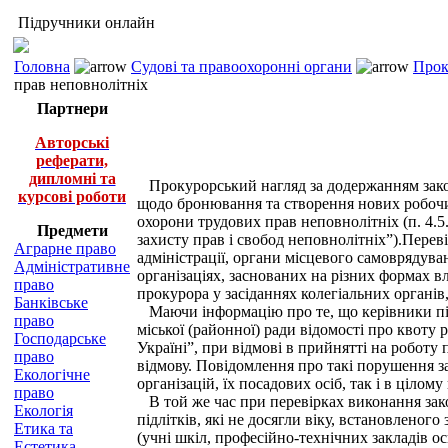
Підручники онлайн
Головна
Судові та правоохоронні органи
Прок
прав неповнолітніх
Партнери
Авторські
реферати,
дипломні та
Прокурорський нагляд за додержанням закон
курсові роботи
щодо бронювання та створення нових робочих
охорони трудових прав неповнолітніх (п. 4.5
Предмети
захисту прав і свобод неповнолітніх”).Пере
Аграрне право
адміністрації, органи місцевого самоврядуван
Адміністративне
організаціях, заснованих на різних формах в
право
прокурора у засіданнях колегіальних органів
Банківське
Маючи інформацію про те, що керівники підп
право
міської (районної) ради відомості про квоту 
Господарське
Україні”, при відмові в прийнятті на роботу 
право
відмову. Повідомлення про такі порушення з
Екологічне
організацій, їх посадових осіб, так і в цілому
право
В той же час при перевірках виконання зако
Екологія
підлітків, які не досягли віку, встановленог
Етика та
(учні шкіл, професійно-технічних закладів ос
Естетика