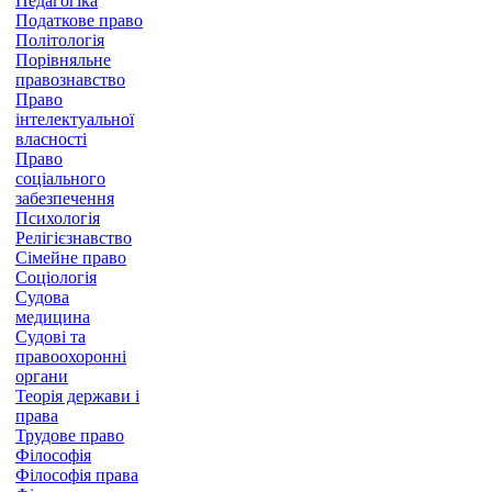
Педагогіка
Податкове право
Політологія
Порівняльне
правознавство
Право
інтелектуальної
власності
Право
соціального
забезпечення
Психологія
Релігієзнавство
Сімейне право
Соціологія
Судова
медицина
Судові та
правоохоронні
органи
Теорія держави і
права
Трудове право
Філософія
Філософія права