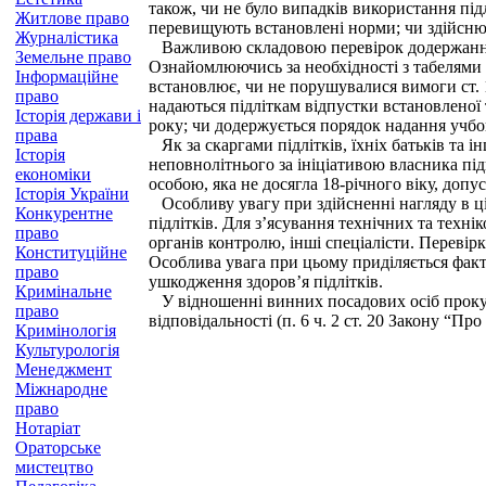
також, чи не було випадків використання під
Житлове право
перевищують встановлені норми; чи здійснюют
Журналістика
Важливою складовою перевірок додержання 
Земельне право
Ознайомлюючись за необхідності з табелями о
Інформаційне
встановлює, чи не порушувалися вимоги ст. 1
право
надаються підліткам відпустки встановленої 
Історія держави і
року; чи додержується порядок надання учбо
права
Як за скаргами підлітків, їхніх батьків та 
Історія
неповнолітнього за ініціативою власника пі
економіки
особою, яка не досягла 18-річного віку, допу
Історія України
Особливу увагу при здійсненні нагляду в ці
Конкурентне
підлітків. Для з’ясування технічних та тех
право
органів контролю, інші спеціалісти. Перевір
Конституційне
Особлива увага при цьому приділяється факта
право
ушкодження здоров’я підлітків.
Кримінальне
У відношенні винних посадових осіб прокуро
право
відповідальності (п. 6 ч. 2 ст. 20 Закону “Пр
Кримінологія
Культурологія
Менеджмент
Міжнародне
право
Нотаріат
Ораторське
мистецтво