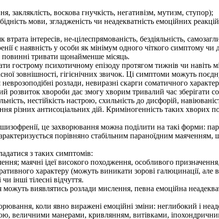
я, закляклість, воскова гнучкість, негативізм, мутизм, ступор);
ідність мови, згладженість чи неадекватність емоційних реакцій
 втрата інтересів, не-цілеспрямованість, бездіяльність, самозагли
ї є наявність у особи як мінімум одного чіткого симптому чи д
кі повинні тривати щонайменше місяць.
 гострому психотичному епізоду протягом тижнів чи навіть міся
ласної зовнішності, гігієнічних звичок. Ці симптоми можуть поєд
 неврозоподібні розлади, невиразні скарги соматичного характер
й розвиток хвороби дає змогу хворим тривалий час зберігати со
тальність, нестійкість настрою, схильність до дисфорій, навіюван
ння різних антисоціальних дій. Криміногенність таких хворих 
изофренії, це захворювання можна поділити на такі форми: пара
арактеризується порівняно стабільним параноїдним маяченням, 
адатися з таких симптомів:
ачення; маячні ідеї високого походження, особливого призначення,
ративного характеру (можуть виникати зорові галюцинації, але 
чи інші тілесні відчуття.
 можуть виявлятись розлади мислення, певна емоційна неадекватн
ювання, коли явно виражені емоційні зміни: неглибокий і неа
ю, величними манерами, кривлянням, витівками, іпохондрични