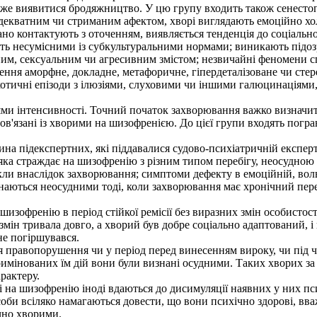
 може виявитися бродяжництво. У цю групу входить також сенест
кватним чи стриманим афектом, хворі виглядають емоційно холо
гано контактують з оточенням, виявляється тенденція до соціальн
ь несумісними із субкультуральними нормами; виникають підозрілі
им, сексуальним чи агресивним змістом; незвичайні феномени спр
ислення аморфне, докладне, метафоричне, гіпердеталізоване чи с
хотичні епізоди з ілюзіями, слуховими чи іншими галюцинаціями,
и інтенсивності. Точний початок захворювання важко визначити,
 пов'язані із хворими на шизофренією. До цієї групи входять пог
 підекспертних, які піддавалися судово-психіатричній експерти
ка страждає на шизофренію з різним типом перебігу, неосудною 
кли внаслідок захворювання; симптоми дефекту в емоційній, вольо
ються неосудними тоді, коли захворювання має хронічний перебіг
френію в період стійкої ремісії без виразних змін особистості
 змін тривала довго, а хворий був добре соціально адаптований, 
не погіршувався.
равопорушення чи у період перед винесенням вироку, чи під час
кримінованих їм дій вони були визнані осудними. Таких хворих з
рактеру.
 на шизофренію іноді вдаються до дисимуляції наявних у них пс
оби всіляко намагаються довести, що вони психічно здорові, вва
чно хворими.