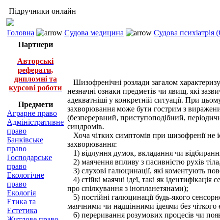
Підручники онлайн
Головна
Судова медицина
Судова психіатрія
Партнери
Авторські
реферати,
дипломні та
Шизофренічні розлади загалом характеризу
курсові роботи
незначні ознаки предметів чи явищ, які заз
адекватніші у конкретній ситуації. При цьом
Предмети
захворювання може бути гострим з виражен
Аграрне право
(безперервний, приступоподібний, періодичн
Адміністративне
синдромів.
право
Хоча чітких симптомів при шизофренії не іс
Банківське
захворювання:
право
1) відлуння думок, вкладання чи відбирання
Господарське
2) маячення впливу з пасивністю рухів тіла, 
право
3) слухові галюцинації, які коментують пове
Екологічне
4) стійкі маячні ідеї, такі як ідентифікаці
право
про спілкування з інопланетянами);
Екологія
5) постійні галюцинації будь-якого сенсорн
Етика та
маячними чи надцінними ідеями без чіткого е
Естетика
6) переривання розумових процесів чи поява
Житлове право