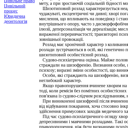
Цивільне право
мету, а при зростаючій соціальній бідності
Цивільний
Шизотиповий розлад характеризується неаде
процес
чудакуваті, ексцентричні чи дивні; хворі по
Юридична
мислення, що впливають на поведінку і стают
деонтологія
внутрішнього опору, часто з дисморфофобічн
ілюзії, деперсоналізація чи дереалізація; м
вираженої переривчастості; транзиторні пси
зовнішньої провокації.
Розлад має хронічний характер з коливанням
розлади зустрічаються в осіб, які генетично
шизотиповий особистісний розлад.
Судово-психіатрична оцінка. Майже половина
страждали на шизофренію. Визнання особи, я
психозу; виразні зміни особистості, що вини
Особи, які страждають на шизофренію, визна
неглибокий характер.
Якщо правопорушення вчинене хворим на шизо
тоді, коли ремісія без помітних особистісних
пов'язана із судово-слідчим розслідуванням, 
При виникненні шизофренії після вчинення п
від відбування покарання, хоча стосовно ін
здійснення примусових заходів медичного ха
Під час судово-психіатричного огляду хворі
депресивними і маячними розладами. Такі ос
правопорушення, ніж бути визнаними психі