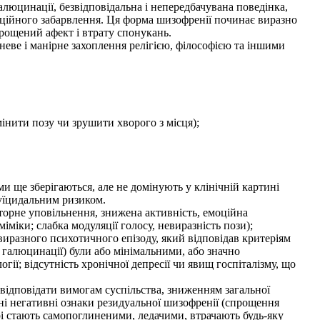
алюцинації, безвідповідальна і непередбачувана поведінка,
емоційного забарвлення. Ця форма шизофренії починає виразно
прощений афект і втрату спонукань.
хневе і манірне захоплення релігією, філософією та іншими
інити позу чи зрушити хворого з місця);
 ще зберігаються, але не домінують у клінічній картині
суїцидальним ризиком.
рне уповільнення, знижена активність, емоційна
ь міміки; слабка модуляції голосу, невиразність пози);
виразного психотичного епізоду, який відповідав критеріям
, галюцинації) були або мінімальними, або значно
ії; відсутність хронічної депресії чи явищ госпіталізму, що
ідповідати вимогам суспільства, зниженням загальної
рні негативні ознаки резидуальної шизофренії (спрощення
рі стають самопоглиненими, ледачими, втрачають будь-яку