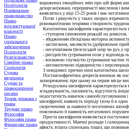
Податкове право
виражених емоційних змін при цій формі шизо
Політологія
дезорганізовані, переривчасті мислення і ви
Порівняльне
виявлятись у віці 15-25 років і має негати
правознавство
Потяг і рішучість у таких хворих втрачаютьс
Право
різноманітними теоріями створюють труднощ
інтелектуальної
Кататонічна шизофренія характеризується 
власності
- ступором (зниження реакцій на довкілля, 
Право
- збудженням (безцільна моторна активність
соціального
- застигання, закляклість (добровільне прий
забезпечення
- негативізмом (безглуздий опір чи рух у пр
Психологія
- ригідністю (утримання пози у відповідь на 
Релігієзнавство
- восковою гнучкістю (утримання частин тіл
Сімейне право
- автоматичною підкореністю і персевераці
Соціологія
З невідомих причин нині кататонічна шизофр
Судова
Постшизофренічна депресія виникає як наслі
медицина
захворювання; при цьому на перше місце вис
Судові та
Резидуальна шизофренія характеризується 
правоохоронні
згладжуваність, пасивність, відсутність ініціа
органи
недостатність навичок самообслуговування і 
Теорія держави і
шизофренії; наявність періоду (хоча б в один
права
скороченими за наявності негативних шизофрен
Трудове право
пояснювало б наявність негативних порушен
Філософія
Проста шизофренія виявляється поступовим 
Філософія права
продуктивності. Маячні розлади і галюцинац
Фінансове право
афекту, втрата спонукань тощо), що розвива