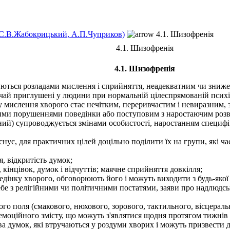
 (С.В.Жабокрицький, А.П.Чуприков)
4.1. Шизофренія
4.1. Шизофренія
4.1. Шизофренія
ються розладами мислення і сприйняття, неадекватним чи зниж
вичай приглушені у людини при нормальній цілеспрямованій психі
у мислення хворого стає нечітким, переривчастим і невиразним, 
ими порушеннями поведінки або поступовим з наростаючим роз
ий) супроводжується змінами особистості, наростанням специфі
нує, для практичних цілей доцільно поділити їх на групи, які ч
, відкритість думок;
кінцівок, думок і відчуттів; маячне сприйняття довкілля;
дінку хворого, обговорюють його і можуть виходити з будь-якої 
я себе з релігійними чи політичними постатями, заяви про надлюдс
ого поля (смакового, нюхового, зорового, тактильного, вісцера
моційного змісту, що можуть з'являтися щодня протягом тижнів ч
 думок, які втручаються у роздуми хворих і можуть призвести д