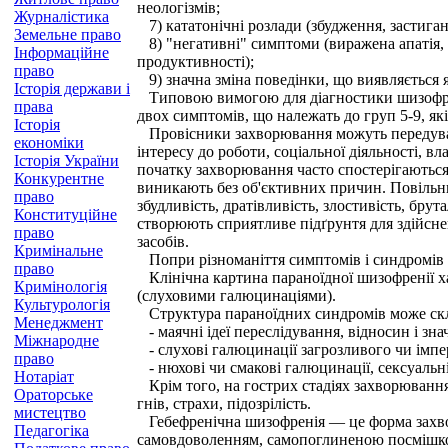
неологізмів;
Журналістика
7) кататонічні розлади (збудження, застиганн
Земельне право
8) "негативні" симптоми (виражена апатія, б
Інформаційне
продуктивності);
право
9) значна зміна поведінки, що виявляється як
Історія держави і
Типовою вимогою для діагностики шизофрені
права
двох симптомів, що належать до груп 5-9, я
Історія
Провісники захворювання можуть передувати
економіки
інтересу до роботи, соціальної діяльності, в
Історія України
початку захворювання часто спостерігаються
Конкурентне
виникають без об'єктивних причин. Повільни
право
збудливість, дратівливість, злостивість, бру
Конституційне
створюють сприятливе підґрунтя для здійсне
право
засобів.
Кримінальне
Попри різноманіття симптомів і синдромів ш
право
Клінічна картина параноїдної шизофренії х
Кримінологія
(слуховими галюцинаціями).
Культурологія
Структура параноїдних синдромів може скл
Менеджмент
- маячні ідеї переслідування, відносин і зн
Міжнародне
- слухові галюцинації загрозливого чи імпе
право
- нюхові чи смакові галюцинації, сексуальні 
Нотаріат
Крім того, на гострих стадіях захворювання
Ораторське
гнів, страхи, підозрілість.
мистецтво
Гебефренічна шизофренія — це форма захвор
Педагогіка
самовдоволенням, самопоглиненою посмішко