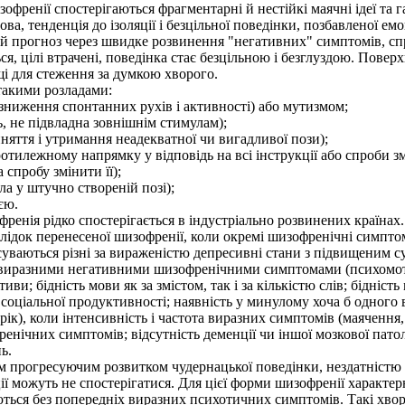
френії спостерігаються фрагментарні й нестійкі маячні ідеї та г
мова, тенденція до ізоляції і безцільної поведінки, позбавленої 
вний прогноз через швидке розвинення "негативних" симптомів, с
я, цілі втрачені, поведінка стає безцільною і безглуздою. Повер
і для стеження за думкою хворого.
такими розладами:
зниження спонтанних рухів і активності) або мутизмом;
, не підвладна зовнішнім стимулам);
няття і утримання неадекватної чи вигадливої пози);
отилежному напрямку у відповідь на всі інструкції або спроби зм
спробу змінити її);
а у штучно створеній позі);
єю.
енія рідко спостерігається в індустріально розвинених країнах.
док перенесеної шизофренії, коли окремі шизофренічні симптоми
уваються різні за вираженістю депресивні стани з підвищеним 
виразними негативними шизофренічними симптомами (психомото
тиви; бідність мови як за змістом, так і за кількістю слів; бідніст
соціальної продуктивності; наявність у минулому хоча б одного 
 рік), коли інтенсивність і частота виразних симптомів (маячення
ічних симптомів; відсутність деменції чи іншої мозкової патолог
ь.
прогресуючим розвитком чудернацької поведінки, нездатністю в
ії можуть не спостерігатися. Для цієї форми шизофренії характе
ються без попередніх виразних психотичних симптомів. Такі хво