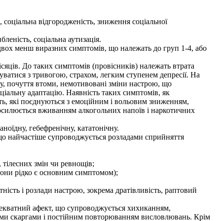
, соціальна відгородженість, зниження соціальної
бленість, соціальна аутизація.
вох менш виразних симптомів, що належать до груп 1-4, або
ців. До таких симптомів (провісників) належать втрата
нуватися з тривогою, страхом, легким ступенем депресії. На
у, почуття втоми, немотивовані зміни настрою, що
ціальну адаптацію. Наявність таких симптомів, як
ість, які поєднуються з емоційним і вольовим зниженням,
посилюється вживанням алкогольних напоїв і наркотичних
ноїдну, гебефренічну, кататонічну.
що найчастіше супроводжується розладами сприйняття
 тілесних змін чи ревнощів;
вони рідко є основним симптомом);
ість і розлади настрою, зокрема дратівливість, раптовий
декватний афект, що супроводжується хихиканням,
ми скаргами і постійним повторюванням висловлювань. Крім