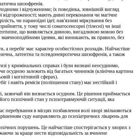
опатична шизофренія.
дними і відчуженими; їх поведінка, зовнішній вигляд
ої відгороженості; мають дивні переконання чи магічне
сть, чи параноїдні ідеї; нав'язливі міркування без
ийняття, у тому числі соматосенсорні (тілесні) чи інші
тереотипне, що виявляється дивною, вигадливою мовою без
 маячноподібними ідеями, які виникають, як правило, без
 а перебіг має характер особистісних розладів. Найчастіше
ранична, латентна та псевдоневротична шизофренія, а також
зі у кримінальних справах і були визнані неосудними,
чи осудною залежить від багатьох чинників (клінічна картина
вій і когнітивній сферах).
 і навіть ремісія (поліпшення стану) має нестійкий і
, зазвичай він визнається осудним. Це рішення приймається
і його психічний стан у психотравмуючій ситуації, яка
 перебування в місцях позбавлення волі хворі звільняються
а рішенням суду направляють до психіатричних лікарень для
ихічних порушень. Це найчастіше спостерігається у хворих з
жаючи за краще нести відповідальність за вчинене