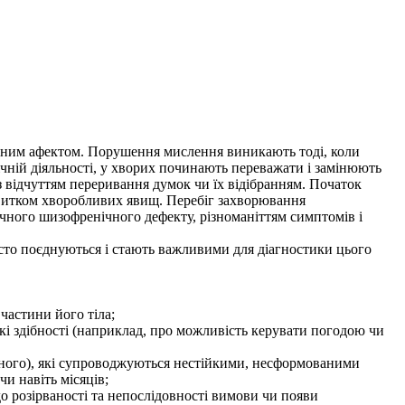
еним афектом. Порушення мислення виникають тоді, коли
чній діяльності, у хворих починають переважати і замінюють
з відчуттям переривання думок чи їх відібранням. Початок
витком хворобливих явищ. Перебіг захворювання
чного шизофренічного дефекту, різноманіттям симптомів і
асто поєднуються і стають важливими для діагностики цього
частини його тіла;
ькі здібності (наприклад, про можливість керувати погодою чи
льного), які супроводжуються нестійкими, несформованими
и навіть місяців;
о розірваності та непослідовності вимови чи появи