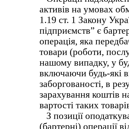
активів на умовах об
1.19 ст. 1 Закону Ук
підприємств” є барте
операція, яка передб
товари (роботи, послу
нашому випадку, у бу
включаючи будь-які в
заборгованості, в рез
зарахування коштів н
вартості таких товарів
З позиції оподаткув
(бартерні) операції ві