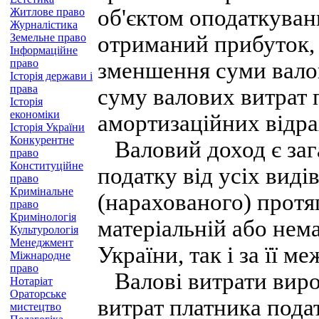
об'єктом оподаткуванн
Житлове право
Журналістика
Земельне право
отриманий прибуток,
Інформаційне
право
зменшення суми валов
Історія держави і
права
суму валових витрат 
Історія
економіки
амортизаційних відра
Історія України
Конкурентне
Валовий доход є заг
право
Конституційне
податку від усіх виді
право
Кримінальне
(нарахованого) протя
право
Кримінологія
матеріальній або нема
Культурологія
Менеджмент
України, так і за її м
Міжнародне
право
Валові витрати вироб
Нотаріат
Ораторське
витрат платника подат
мистецтво