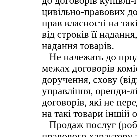
до договорів купівлі-
цивільно-правових до
прав власності на та
від строків її надання
надання товарів.
Не належать до прода
межах договорів коміс
доручення, схову (від
управління, оренди-л
договорів, які не пер
на такі товари іншій о
Продаж послуг (робіт
правового характеру з