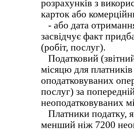
розрахунків з викори
карток або комерційн
- або дата отримання
засвідчує факт придб
(робіт, послуг).
Податковий (звітний
місяцю для платників 
оподатковуваних опер
послуг) за попередні
неоподатковуваних мі
Платники податку, як
менший ніж 7200 нео