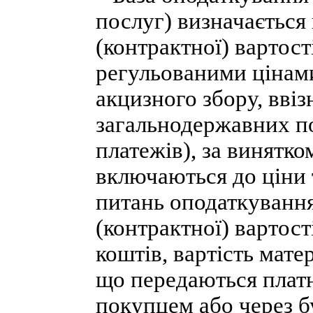
послуг) визначається 
(контрактної) вартост
регульованими цінам
акцизного збору, ввіз
загальнодержавних под
платежів), за винятко
включаються до ціни т
питань оподаткування
(контрактної) вартос
коштів, вартість мате
що передаються плат
покупцем або через бу