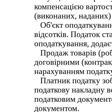
компенсацією вартості
(виконаних, наданих)
Об'єкт оподаткування
відсотків. Податок ст
оподаткування, додаєт
Продаж товарів (робі
договірними (контрак
нарахуванням податку
Платник податку зоб
податкову накладну в
податковим документ
документом.