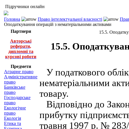
Підручники онлайн
Головна
Право інтелектуальної власності
Прав
Оподаткування операцій з нематеріальними активами
Партнери
15.5. Оподатку
Авторські
15.5. Оподаткува
реферати,
дипломні та
курсові роботи
Предмети
У податкового обліку
Аграрне право
Адміністративне
нематеріальними акти
право
Банківське
товару.
право
Господарське
Відповідно до Закон
право
Екологічне
прибутку підприємств
право
Екологія
травня 1997 р. № 283
Етика та
Естетика