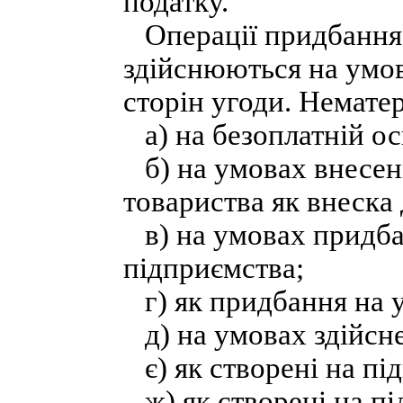
податку.
Операції придбання 
здійснюються на умов
сторін угоди. Немате
а) на безоплатній ос
б) на умовах внесен
товариства як внеска
в) на умовах придба
підприємства;
г) як придбання на 
д) на умовах здійсне
є) як створені на пі
ж) як створені на пі