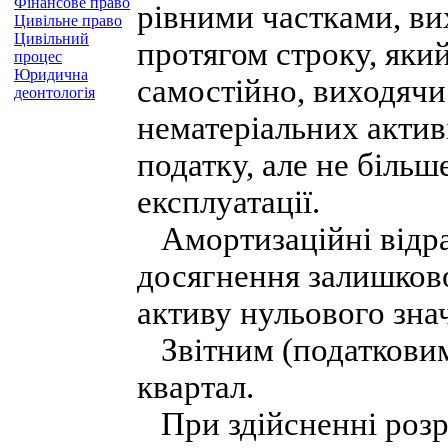
Фінансове право
рівними частками, вих
Цивільне право
Цивільний
протягом строку, яки
процес
Юридична
самостійно, виходячи
деонтологія
нематеріальних актив
податку, але не більш
експлуатації.
Амортизаційні відра
досягнення залишков
активу нульового зна
Звітним (податковим)
квартал.
При здійсненні розр