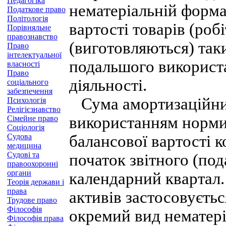
Педагогіка
нематеріальній форма
Податкове право
Політологія
вартості товарів (роб
Порівняльне
правознавство
(виготовляються) так
Право
інтелектуальної
подальшого використа
власності
Право
діяльності.
соціального
забезпечення
Сума амортизаційних
Психологія
Релігієзнавство
використанням норми 
Сімейне право
Соціологія
Судова
балансової вартості 
медицина
Судові та
початок звітного (под
правоохоронні
органи
календарний квартал.
Теорія держави і
права
активів застосовуєтьс
Трудове право
Філософія
окремий вид нематері
Філософія права