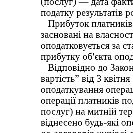
(послуг) — дата фак
податку результатів р
Прибуток платників 
засновані на власност
оподатковується за с
прибутку об'єкта опо
Відповідно до Закон
вартість” від 3 квітн
оподаткування операц
операції платників по
послуг) на митній тер
віднесено будь-які оп