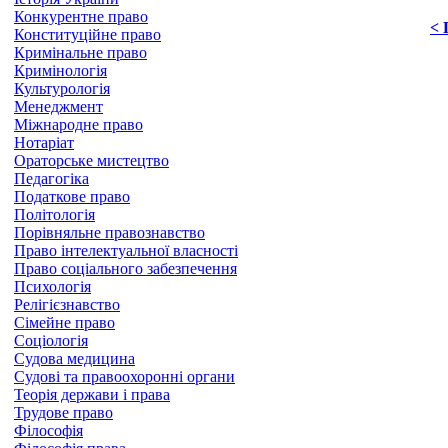
Конкурентне право
< 
Конституційне право
Кримінальне право
Кримінологія
Культурологія
Менеджмент
Міжнародне право
Нотаріат
Ораторське мистецтво
Педагогіка
Податкове право
Політологія
Порівняльне правознавство
Право інтелектуальної власності
Право соціального забезпечення
Психологія
Релігієзнавство
Сімейне право
Соціологія
Судова медицина
Судові та правоохоронні органи
Теорія держави і права
Трудове право
Філософія