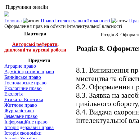
Підручники онлайн
Головна
Право інтелектуальної власності
Прав
Оформлення прав на об'єкти інтелектуальної власності
Партнери
Розділ 8. Оформле
Авторські реферати,
Розділ 8. Оформле
дипломні та курсові роботи
Предмети
Аграрне право
8.1. Виникнення пра
Адміністративне право
Банківське право
мистецтва та об'єк
Господарське право
8.2. Оформлення пр
Екологічне право
Екологія
8.3. Заявка на засо
Етика та Естетика
цивільного обороту,
Житлове право
Журналістика
8.4. Видача охорон
Земельне право
інтелектуальної вл
Інформаційне право
Історія держави і права
Історія економіки
Історія України