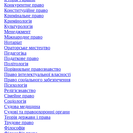
Конкурентне право
Конституційне право
Кримінальне право
Кримінологія
Культурологія
Менеджмент
Міжнародне право
Нотаріат
Ораторське мистецтво
Педагогіка
Податкове право
Політологія
Порівняльне правознавство
Право інтелектуальної власності
Право соціального забезпечення
Психологія
Релігієзнавство
Сімейне право
Соціологія
Судова медицина
Судові та правоохоронні органи
Теорія держави і права
Трудове право
Філософія