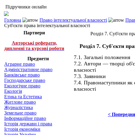
Підручники онлайн
Головна
Право інтелектуальної власності
Прав
Суб'єкти права інтелектуальної власності
Партнери
Розділ 7. Суб'єкти пр
Авторські реферати,
Розділ 7. Суб'єкти пр
дипломні та курсові роботи
7.1. Загальні положення
Предмети
7.2. Автори — творці об'є
Аграрне право
Адміністративне право
власності
Банківське право
7.3. Заявники
Господарське право
7.4. Правонаступники як 
Екологічне право
власності
Екологія
Етика та Естетика
Житлове право
Журналістика
Земельне право
< Попередн
Інформаційне право
Історія держави і права
Історія економіки
Історія України