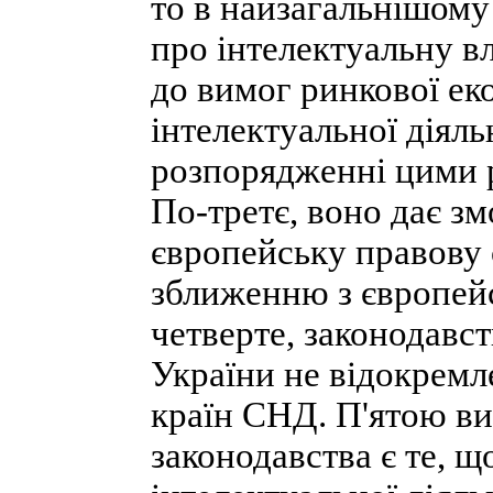
то в найзагальнішому
про інтелектуальну в
до вимог ринкової ек
інтелектуальної діяль
розпорядженні цими р
По-третє, воно дає зм
європейську правову 
зближенню з європей
четверте, законодавст
України не відокремл
країн СНД. П'ятою в
законодавства є те, 