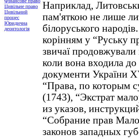
Фінансове право
Наприклад, Литовськи
Цивільне право
Цивільний
пам'яткою не лише лит
процес
Юридична
білоруського народів.
деонтологія
корінням у “Руську пр
звичаї продовжували і
коли вона входила до
документи України XV
“Права, по которым 
(1743), “Экстрат мал
из указов, инструкци
“Собрание прав Мало
законов западных губ