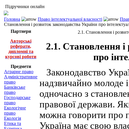
Підручники онлайн
Головна
Право інтелектуальної власності
Прав
Становлення і розвиток законодавства України про інтелектуа
Партнери
2.1. Становлення і розви
Авторські
2.1. Становлення і
реферати,
дипломні та
про інт
курсові роботи
Предмети
Законодавство Україн
Аграрне право
Адміністративне
надзвичайно молоде і
право
Банківське
одночасно з становл
право
Господарське
правової держави. Як
право
Екологічне
можна говорити про п
право
Екологія
Україна має свою влас
Етика та
Естетика