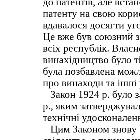
до патентів, але вст
патенту на свою кори
вдавалося досягти уго
Це вже був союзний з
всіх республік. Власн
винахідництво було т
була позбавлена можл
про винаходи та інші 
Закон 1924 р. було з
p., яким затверджува
технічні удосконален
Цим Законом знову б