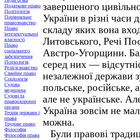
Педагогіка
завершеного цивільно
Податкове право
Політологія
України в різні часи 
Порівняльне
правознавство
складу яких вона вхо
Право
інтелектуальної
Литовського, Речі По
власності
Право
Австро-Угорщини. Баг
соціального
забезпечення
серед них — відсутніс
Психологія
Релігієзнавство
незалежної держави з
Сімейне право
Соціологія
Судова
польське, російське, 
медицина
Судові та
але не українське. А
правоохоронні
органи
Україна зовсім не мал
Теорія держави і
права
можна.
Трудове право
Філософія
Були правові традиці
Філософія права