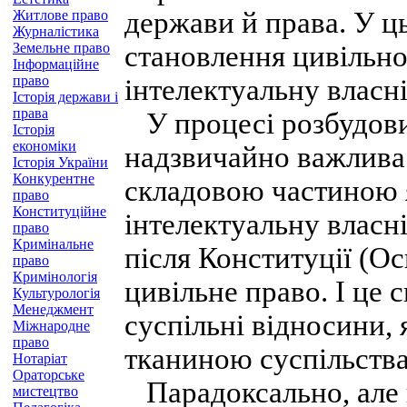
держави й права. У ць
Житлове право
Журналістика
Земельне право
становлення цивільно
Інформаційне
право
інтелектуальну власні
Історія держави і
права
У процесі розбудови
Історія
економіки
надзвичайно важлива 
Історія України
Конкурентне
складовою частиною я
право
Конституційне
інтелектуальну власні
право
Кримінальне
після Конституції (О
право
Кримінологія
цивільне право. І це 
Культурологія
Менеджмент
суспільні відносини, 
Міжнародне
право
тканиною суспільства
Нотаріат
Ораторське
Парадоксально, але в
мистецтво