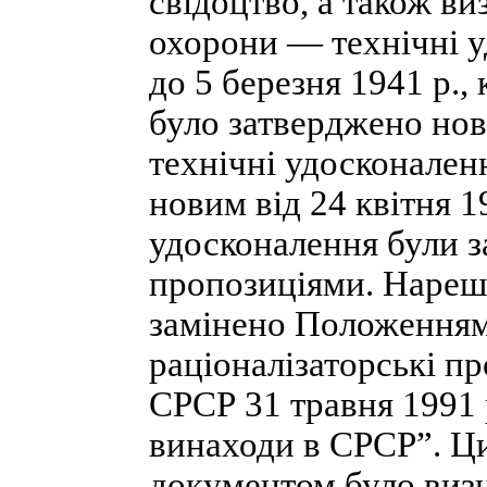
свідоцтво, а також ви
охорони — технічні 
до 5 березня 1941 p.
було затверджено нов
технічні удосконален
новим від 24 квітня 19
удосконалення були з
пропозиціями. Нареш
замінено Положенням 
раціоналізаторські п
СРСР 31 травня 1991 
винаходи в СРСР”. Ц
документом було визн