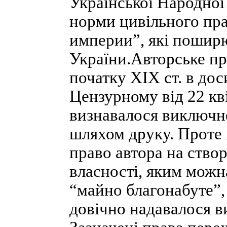
Української Народної
норми цивільного пр
империи”, які пошир
України.Авторське пра
початку XIX ст. в дос
Цензурному від 22 кві
визнавалося виключне
шляхом друку. Проте в
право автора на ство
власності, яким можна
“майно благонабуте”, 
довічно надавалося в