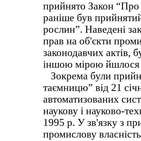
прийнято Закон “Про
раніше був прийнятий
рослин”. Наведені за
прав на об'єкти пром
законодавчих актів, б
іншою мірою йшлося п
Зокрема були прийня
таємницю” від 21 січн
автоматизованих сист
наукову і науково-тех
1995 р. У зв'язку з п
промислову власність