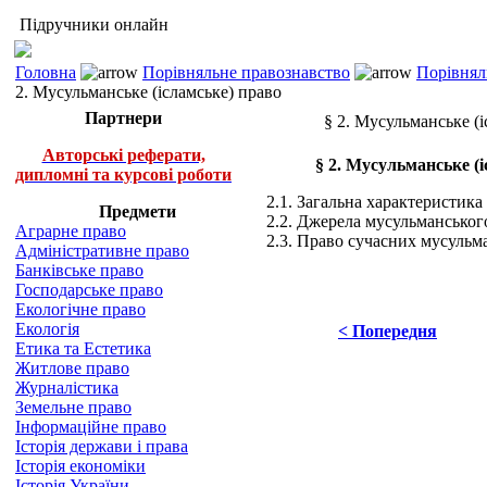
Підручники онлайн
Головна
Порівняльне правознавство
Порівнял
2. Мусульманське (ісламське) право
Партнери
§ 2. Мусульманське (і
Авторські реферати,
§ 2. Мусульманське (
дипломні та курсові роботи
2.1. Загальна характеристик
Предмети
2.2. Джерела мусульманськог
Аграрне право
2.3. Право сучасних мусульм
Адміністративне право
Банківське право
Господарське право
Екологічне право
Екологія
< Попередня
Етика та Естетика
Житлове право
Журналістика
Земельне право
Інформаційне право
Історія держави і права
Історія економіки
Історія України