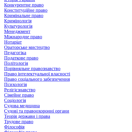
Конкурентне право
Конституційне право
Кримінальне право
Кримінологія
Культурологія
Менеджмент
Міжнародне право
Нотаріат
Ораторське мистецтво
Педагогіка
Податкове право
Політологія
Порівняльне правознавство
Право інтелектуальної власності
Право соціального забезпечення
Психологія
Релігієзнавство
Сімейне право
Соціологія
Судова медицина
Судові та правоохоронні органи
Теорія держави і права
Трудове право
Філософія