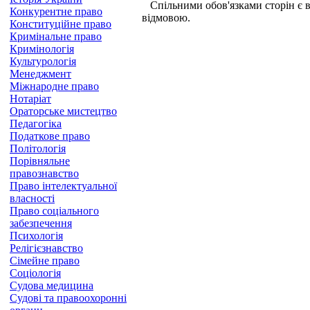
Спільними обов'язками сторін є в
Конкурентне право
відмовою.
Конституційне право
Кримінальне право
Кримінологія
Культурологія
Менеджмент
Міжнародне право
Нотаріат
Ораторське мистецтво
Педагогіка
Податкове право
Політологія
Порівняльне
правознавство
Право інтелектуальної
власності
Право соціального
забезпечення
Психологія
Релігієзнавство
Сімейне право
Соціологія
Судова медицина
Судові та правоохоронні