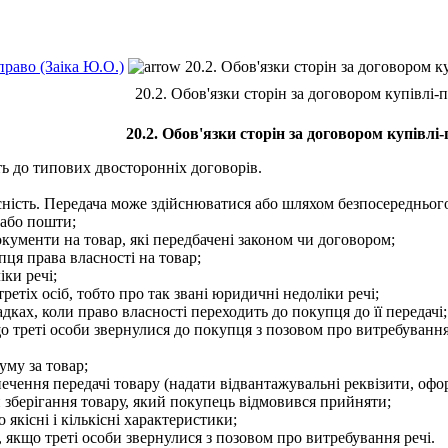
право (Заіка Ю.О.)
20.2. Обов'язки сторін за договором к
20.2. Обов'язки сторін за договором купівлі-
20.2. Обов'язки сторін за договором купівлі
 до типових двосторонніх договорів.
ність. Передача може здійснюватися або шляхом безпосереднього
 або пошти;
кументи на товар, які передбачені законом чи договором;
ця права власності на товар;
ки речі;
етіх осіб, тобто про так звані юридичні недоліки речі;
дках, коли право власності переходить до покупця до її передачі;
 треті особи звернулися до покупця з позовом про витребування
му за товар;
зпечення передачі товару (надати відвантажувальні реквізити, оф
 зберігання товару, який покупець відмовився прийняти;
 якісні і кількісні характеристики;
якщо треті особи звернулися з позовом про витребування речі.