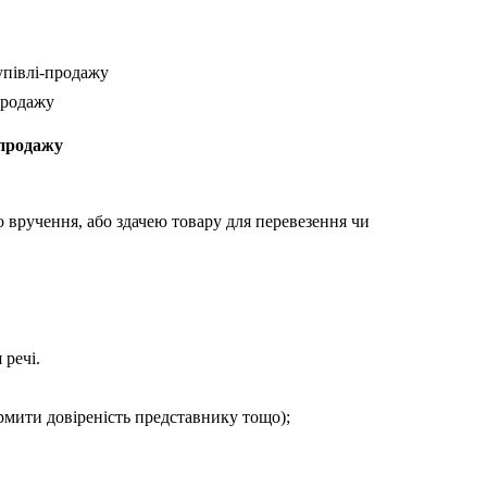
упівлі-продажу
продажу
-продажу
 вручення, або здачею товару для перевезення чи
 речі.
ормити довіреність представнику тощо);