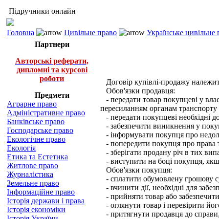
Підручники онлайн
Головна
Цивільне право
Українське цивільне 
Партнери
Авторські реферати,
дипломні та курсові
роботи
Договір купівлі-продажу належить
Обов'язки продавця:
Предмети
- передати товар покупцеві у влас
Аграрне право
пересиланням органам транспорту
Адміністративне право
- передати покупцеві необхідні до
Банківське право
- забезпечити виникнення у покуп
Господарське право
- інформувати покупця про недолі
Екологічне право
- попередити покупця про права тр
Екологія
- зберігати продану річ в тих випа
Етика та Естетика
- виступити на боці покупця, якщо
Житлове право
Обов'язки покупця:
Журналістика
- сплатити обумовлену грошову су
Земельне право
- вчинити дії, необхідні для забе
Інформаційне право
- прийняти товар або забезпечити
Історія держави і права
- оглянути товар і перевірити його
Історія економіки
- притягнути продавця до справи, 
Історія України