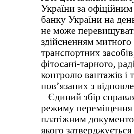
України за офіційним
банку України на ден
не може перевищувати 
здійсненням митного 
транспортних засобів
фітосані-тарного, рад
контролю вантажів і т
пов’язаних з відновл
Єдиний збір справля
режиму переміщення (
платіжним документо
якого затверджуєтьс