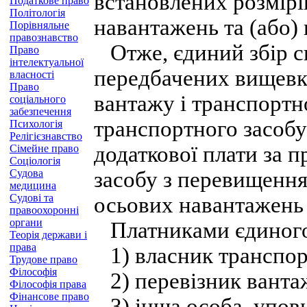
встановлених розмірі
Податкове право
Політологія
навантажень та (або)
Порівняльне
правознавство
Отже, єдиний збір скл
Право
інтелектуальної
передбачених вищевк
власності
Право
вантажу і транспортно
соціального
забезпечення
транспортного засобу
Психологія
Релігієзнавство
додаткової плати за 
Сімейне право
Соціологія
Судова
засобу з перевищення
медицина
Судові та
осьових навантажень 
правоохоронні
органи
Платниками єдиного 
Теорія держави і
права
1) власник транспорт
Трудове право
Філософія
2) перевізник ванта
Філософія права
Фінансове право
3) інша особа, упов