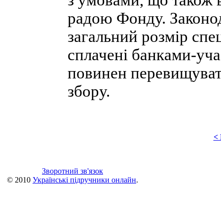
з умовами, що також
радою Фонду. Законод
загальний розмір спе
сплачені банками-уч
повинен перевищуват
збору.
<
Зворотний зв'язок
© 2010
Українські підручники онлайн
.