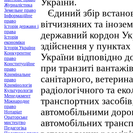
України.
Журналістика
Земельне право
Єдиний збір встанов
Інформаційне
право
вітчизняних та інозе
Історія держави і
права
державний кордон Укр
Історія
економіки
здійснення у пунктах
Історія України
Конкурентне
України відповідно д
право
Конституційне
при транзиті вантажів
право
Кримінальне
санітарного, ветерина
право
Кримінологія
радіологічного та еко
Культурологія
Менеджмент
транспортних засобів,
Міжнародне
право
автомобільними дорог
Нотаріат
Ораторське
автомобільних транс
мистецтво
Педагогіка