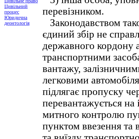
Цивільне право
Цивільний
перевізником.
процес
Юридична
Законодавством тако
деонтологія
єдиний збір не справл
державного кордону 
транспортними засоб
вантажу, залізнични
легковими автомобіля
підлягає пропуску че
перевантажується на 
митного контролю пун
пунктом ввезення та в
та виїзду транспортн