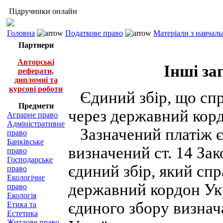
Підручники онлайн
Головна
Податкове право
Матеріали з навчал
Партнери
Авторські
Інші за
реферати,
дипломні та
курсові роботи
Єдиний збір, що спр
Предмети
через державний кор
Аграрне право
Адміністративне
Зазначений платіж є
право
Банківське
визначений ст. 14 Зак
право
Господарське
єдиний збір, який сп
право
Екологічне
державний кордон Ук
право
Екологія
єдиного збору визнач
Етика та
Естетика
Житлове право