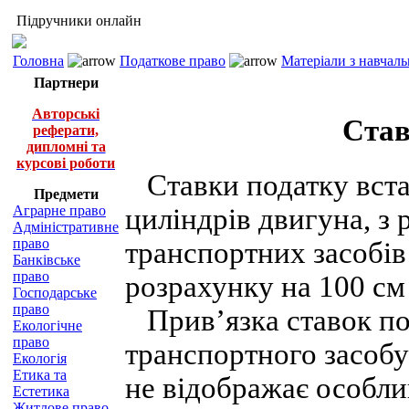
Підручники онлайн
Головна
Податкове право
Матеріали з навчал
Партнери
Авторські
Став
реферати,
дипломні та
курсові роботи
Ставки податку встан
Предмети
циліндрів двигуна, з 
Аграрне право
Адміністративне
право
транспортних засобів
Банківське
право
розрахунку на 100 см 
Господарське
право
Прив’язка ставок под
Екологічне
право
транспортного засобу
Екологія
Етика та
не відображає особл
Естетика
Житлове право