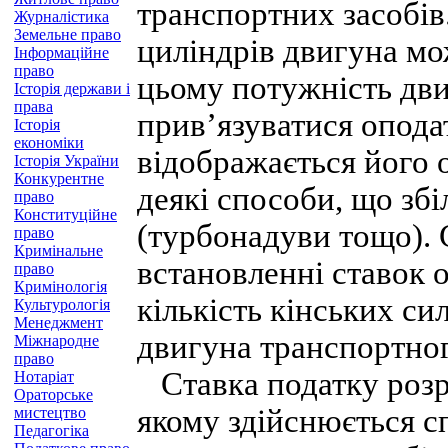
транспортних засобів.
Журналістика
Земельне право
циліндрів двигуна мо
Інформаційне
право
цьому потужність двиг
Історія держави і
права
прив’язуватися опода
Історія
економіки
відображається його 
Історія України
Конкурентне
деякі способи, що зб
право
Конституційне
(турбонадуви тощо). 
право
Кримінальне
встановленні ставок 
право
Кримінологія
кількість кінських си
Культурологія
Менеджмент
двигуна транспортног
Міжнародне
право
Ставка податку розра
Нотаріат
Ораторське
якому здійснюється сп
мистецтво
Педагогіка