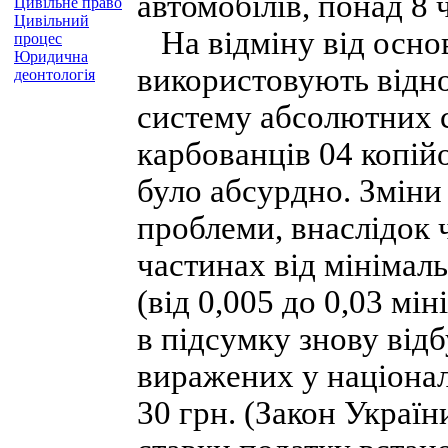
автомобілів, понад 8 
Цивільне право
Цивільний
На відміну від основ
процес
Юридична
використовують відно
деонтологія
систему абсолютних с
карбованців 04 копій
було абсурдно. Зміни 
проблеми, внаслідок ч
частинах від мінімаль
(від 0,005 до 0,03 мін
в підсумку знову від
виражених у національ
30 грн. (Закон Україн