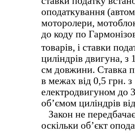
ставки податку встан
оподаткування (автомо
моторолери, мотоблок
до коду по Гармонізо
товарів, і ставки пода
циліндрів двигуна, з
см довжини. Ставка по
в межах від 0,5 грн. з
електродвигуном до 3
об’ємом циліндрів від
Закон не передбачає
оскільки об’єкт опод