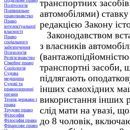
транспортних засобів
Податкове право
Політологія
Порівняльне
автомобілями) ставку
правознавство
Право
редакцією Закону іст
інтелектуальної
власності
Законодавством вста
Право
соціального
з власників автомобі
забезпечення
Психологія
(вантажопідйомністю б
Релігієзнавство
Сімейне право
транспортні засоби, щ
Соціологія
Судова
підлягають оподатков
медицина
Судові та
інших самохідних ма
правоохоронні
органи
використання інших р
Теорія держави і
права
слід мати на увазі, щ
Трудове право
Філософія
до 8 чоловік, включа
Філософія права
Фінансове право