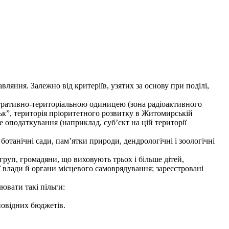
ляння. Залежно від критеріїв, узятих за основу при поділі,
стративно-територіальною одиницею (зона радіоактивного
цьк”, територія пріоритетного розвитку в Житомирській
е оподаткування (наприклад, суб’єкт на цій території
танічні сади, пам’ятки природи, дендрологічні і зоологічні
 груп, громадяни, що виховують трьох і більше дітей,
 влади й органи місцевого самоврядування; зареєстровані
вати такі пільги:
повідних бюджетів.