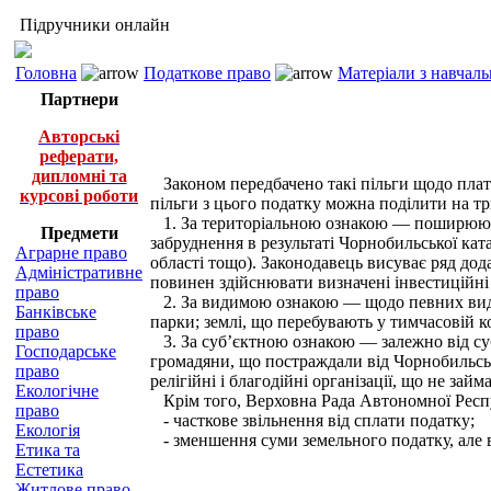
Підручники онлайн
Головна
Податкове право
Матеріали з навчал
Партнери
Авторські
реферати,
дипломні та
Законом передбачено такі пільги щодо плати 
курсові роботи
пільги з цього податку можна поділити на тр
1. За територіальною ознакою — поширюютьс
Предмети
забруднення в результаті Чорнобильської ка
Аграрне право
області тощо). Законодавець висуває ряд дод
Адміністративне
повинен здійснювати визначені інвестиційні
право
2. За видимою ознакою — щодо певних видів 
Банківське
парки; землі, що перебувають у тимчасовій ко
право
3. За суб’єктною ознакою — залежно від суб’є
Господарське
громадяни, що постраждали від Чорнобильськ
право
релігійні і благодійні організації, що не за
Екологічне
Крім того, Верховна Рада Автономної Респу
право
- часткове звільнення від сплати податку;
Екологія
- зменшення суми земельного податку, але в
Етика та
Естетика
Житлове право