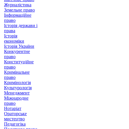
Журналістика
Земельне право
Інформаційне
право
Історія держави і
права
Історія
економіки
Історія України
Конкурентне
право
Конституційне
право
Кримінальне
право
Кримінологія
Культурологія
Менеджмент
Міжнародне
право
Нотаріат
Ораторське
мистецтво
Педагогіка