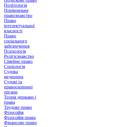
Податкове право
Політологія
Порівняльне
правознавство
Право
інтелектуальної
власності
Право
соціального
забезпечення
Психологія
Релігієзнавство
Сімейне право
Соціологія
Судова
медицина
Судові та
правоохоронні
органи
Теорія держави і
права
Трудове право
Філософія
Філософія права
Фінансове право