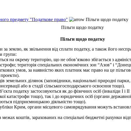
ьного предмету "Податкове право"
Пільги щодо податку
Пільги щодо податку
Пільги щодо податку
за землю, як звільнення від сплати податку, а також його несправ
и групи:
я на окрему територію, що не обов’язково збігається з адміні
тастрофи; територія спеціальних економічних зон “Азов” і “Доне
аткових умов, за наявністю яких платник має право на це пільгов
 проекти).
земельних ділянок (заповідники, національні природні парки, бо
нсервації або в стадії сільськогосподарського освоєння тощо).
кта податку застосовуються як до фізичних осіб (інваліди І і ІІ
ої катастрофи тощо), так і до юридичних осіб (органи державної
ймаються підприємницькою діяльністю тощо).
бліки Крим, органи місцевого самоврядування можуть встановлю
 межах коштів, зарахованих на спеціальні бюджетні рахунки від