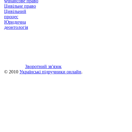
Фінансове право
Цивільне право
Цивільний
процес
Юридична
деонтологія
Зворотний зв'язок
© 2010
Українські підручники онлайн
.