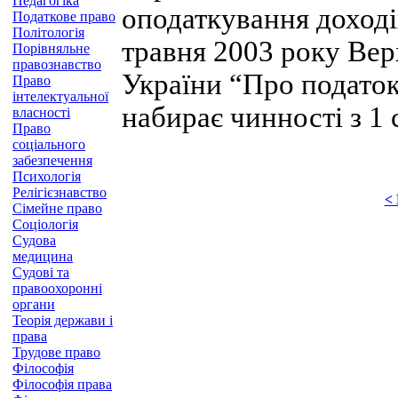
Педагогіка
оподаткування доході
Податкове право
Політологія
травня 2003 року Вер
Порівняльне
правознавство
України “Про податок
Право
інтелектуальної
набирає чинності з 1 
власності
Право
соціального
забезпечення
Психологія
Релігієзнавство
<
Сімейне право
Соціологія
Судова
медицина
Судові та
правоохоронні
органи
Теорія держави і
права
Трудове право
Філософія
Філософія права