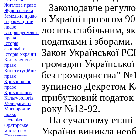
Законодавче регулюв
Житлове право
Журналістика
Земельне право
в Україні протягом 90
Інформаційне
право
досить стабільним, я
Історія держави і
права
податками і зборами.
Історія
економіки
Закон Української РС
Історія України
Конкурентне
громадян Української
право
Конституційне
без громадянства” №1
право
Кримінальне
зупинено Декретом Ка
право
Кримінологія
прибутковий податок 
Культурологія
Менеджмент
року №13-92.
Міжнародне
право
На сучасному етапі 
Нотаріат
Ораторське
України виникла необ
мистецтво