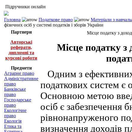
Підручники онлайн
Головна
Податкове право
Матеріали з навчал
фізичних осіб у системі податків і зборів України
Партнери
Місце податку з доході
Авторські
Місце податку з 
реферати,
дипломні та
подат
курсові роботи
Предмети
Одним з ефективних 
Аграрне право
Адміністративне
податкових систем є 
право
Банківське
Основною метою введ
право
Господарське
осіб є забезпечення 
право
Екологічне
рівнонапруженого под
право
Екологія
визначення доходів п
Етика та
Естетика