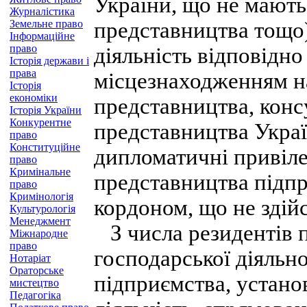
України, що не мають
Журналістика
Земельне право
представництва тощо)
Інформаційне
право
діяльність відповідно
Історія держави і
права
місцезнаходженням на
Історія
економіки
представництва, консу
Історія України
Конкурентне
представництва Украї
право
Конституційне
дипломатичні привілеї 
право
Кримінальне
представництва підпр
право
Кримінологія
кордоном, що не здій
Культурологія
Менеджмент
З числа резидентів п
Міжнародне
право
господарської діяльно
Нотаріат
Ораторське
підприємства, устано
мистецтво
Педагогіка