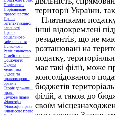
діяльність, спрямова
Податкове право
Політологія
території України, так
Порівняльне
правознавство
Платниками податку в
Право
інтелектуальної
інші відокремлені пі
власності
Право
резидентів, що не ма
соціального
забезпечення
розташовані на терито
Психологія
Релігієзнавство
податку, територіальн
Сімейне право
Соціологія
Судова
має такі філії, може
медицина
Судові та
консолідованого пода
правоохоронні
органи
бюджетів територіал
Теорія держави і
права
філій, а також до бюд
Трудове право
Філософія
своїм місцезнаходжен
Філософія права
Фінансове право
зазначеного Закону т