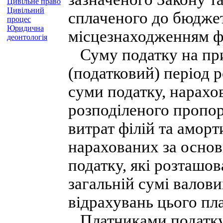
Цивільне право
Цивільний
сплаченого до бюджет
процес
Юридична
місцезнаходженням фі
деонтологія
Суму податку на приб
(податковий) період 
суми податку, нарахо
розподіленого пропор
витрат філій та аморт
нарахованих за осно
податку, які розташов
загальній сумі валов
відрахувань цього пл
Платниками податку 