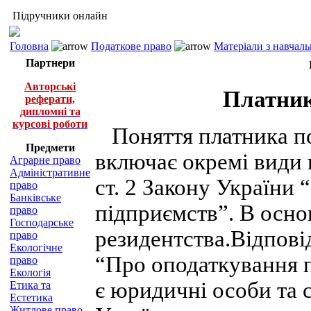
Підручники онлайн
Головна
Податкове право
Матеріали з навчал
Партнери
Авторські
Платник
реферати,
дипломні та
курсові роботи
Поняття платника по
Предмети
включає окремі види п
Аграрне право
Адміністративне
ст. 2 Закону України
право
Банківське
підприємств”. В осно
право
Господарське
резидентства.Відповід
право
Екологічне
“Про оподаткування 
право
Екологія
є юридичні особи та с
Етика та
Естетика
Житлове право