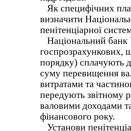
Як специфічних плат
визначити Національн
пенітенціарної систе
Національний банк У
госпрозрахункових, 
порядку) сплачують 
суму перевищення ва
витратами та частино
передують звітному р
валовими доходами та
фінансового року.
Установи пенітенціар