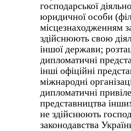
господарської діяльн
юридичної особи (філ
місцезнаходженням за
здійснюють свою діял
іншої держави; розта
дипломатичні предста
інші офіційні предст
міжнародні організац
дипломатичні привілеї
представництва інших 
не здійснюють господ
законодавства Україн