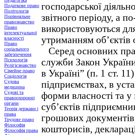
Педагогіка
господарської діяльно
Податкове право
Політологія
звітного періоду, а 
Порівняльне
правознавство
використовуються для
Право
інтелектуальної
утриманням об’єктів 
власності
Право
Серед основних прав
соціального
забезпечення
служби Закон Україн
Психологія
Релігієзнавство
в Україні” (п. 1 ст. 1
Сімейне право
Соціологія
Судова
підприємствах, в уста
медицина
Судові та
форми власності та у
правоохоронні
органи
суб’єктів підприємниц
Теорія держави і
права
грошових документів, 
Трудове право
Філософія
кошторисів, декларац
Філософія права