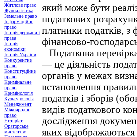
який може бути реалі
Житлове право
Журналістика
Земельне право
податкових розрахунк
Інформаційне
право
платники податків, з
Історія держави і
права
фінансово-господарськ
Історія
економіки
Податкова перевірка
Історія України
Конкурентне
— це діяльність под
право
Конституційне
органів у межах визн
право
Кримінальне
встановлення правиль
право
Кримінологія
податків і зборів (об
Культурологія
Менеджмент
видів податкового кон
Міжнародне
право
дослідження документі
Нотаріат
Ораторське
яких відображаються 
мистецтво