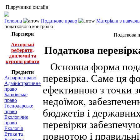
Підручники онлайн
Головна
Податкове право
Матеріали з навчал
податкового контролю
Партнери
Податкова п
Авторські
Податкова перевірк
реферати,
дипломні та
курсові роботи
Основна форма пода
Предмети
перевірка. Саме ця ф
Аграрне право
Адміністративне
ефективною з точки з
право
Банківське
недоїмок, забезпечен
право
Господарське
бюджетів і державних
право
Екологічне
перевірки забезпечую
право
Екологія
повнотою і правильні
Етика та
Естетика