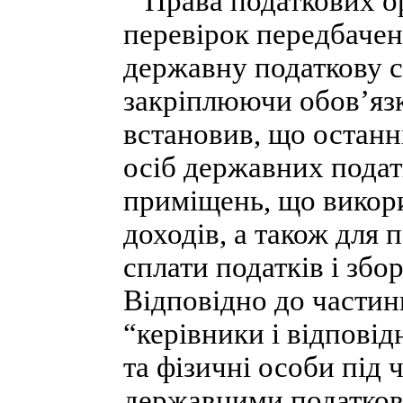
Права податкових ор
перевірок передбачені
державну податкову с
закріплюючи обов’язк
встановив, що останн
осіб державних подат
приміщень, що викор
доходів, а також для 
сплати податків і збор
Відповідно до частини
“керівники і відпові
та фізичні особи під 
державними податкови