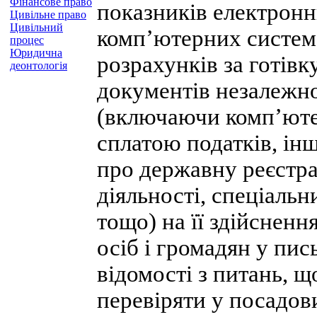
Фінансове право
показників електронн
Цивільне право
Цивільний
комп’ютерних систем
процес
Юридична
розрахунків за готівк
деонтологія
документів незалежно
(включаючи комп’ютер
сплатою податків, інш
про державну реєстра
діяльності, спеціальни
тощо) на її здійсненн
осіб і громадян у пис
відомості з питань, щ
перевіряти у посадов