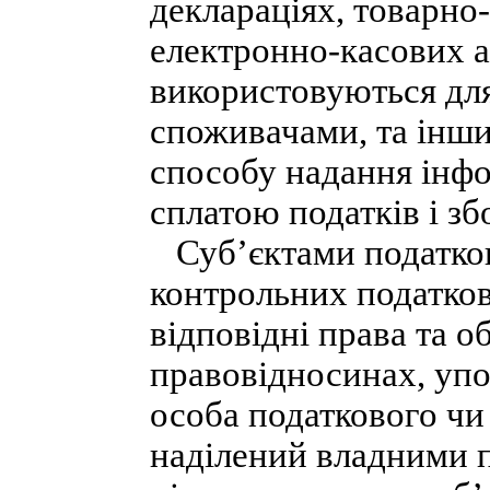
деклараціях, товарно
електронно-касових а
використовуються для 
споживачами, та інши
способу надання інфо
сплатою податків і зб
Суб’єктами податков
контрольних податков
відповідні права та о
правовідносинах, уп
особа податкового ч
наділений владними 