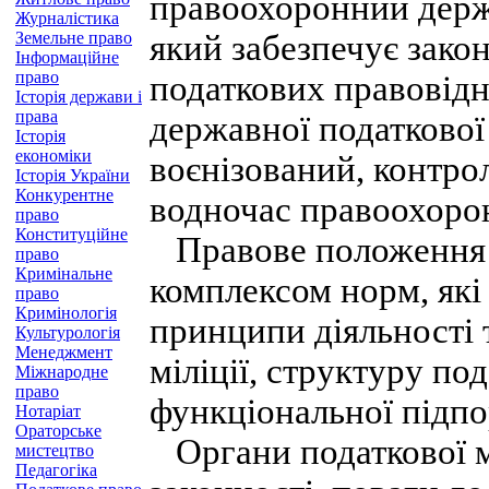
правоохоронний держ
Журналістика
Земельне право
який забезпечує закон
Інформаційне
право
податкових правовідно
Історія держави і
права
державної податкової
Історія
економіки
воєнізований, контр
Історія України
Конкурентне
водночас правоохоро
право
Конституційне
Правове положення по
право
Кримінальне
комплексом норм, які
право
Кримінологія
принципи діяльності т
Культурологія
Менеджмент
міліції, структуру под
Міжнародне
право
функціональної підпо
Нотаріат
Ораторське
Органи податкової мі
мистецтво
Педагогіка