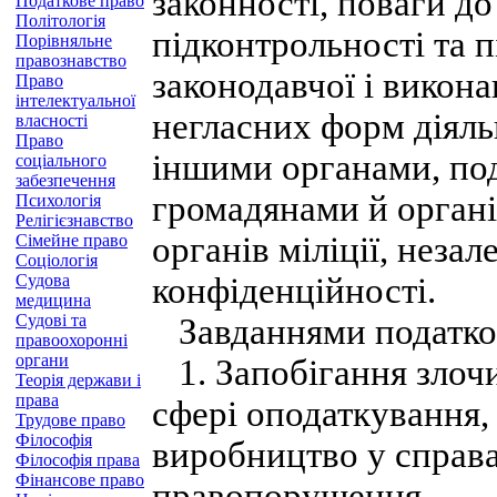
законності, поваги д
Податкове право
Політологія
підконтрольності та 
Порівняльне
правознавство
законодавчої і викона
Право
інтелектуальної
негласних форм діяльн
власності
Право
іншими органами, по
соціального
забезпечення
громадянами й організ
Психологія
Релігієзнавство
органів міліції, неза
Сімейне право
Соціологія
Судова
конфіденційності.
медицина
Судові та
Завданнями податково
правоохоронні
органи
1. Запобігання злоч
Теорія держави і
права
сфері оподаткування, 
Трудове право
Філософія
виробництво у справа
Філософія права
Фінансове право
правопорушення.