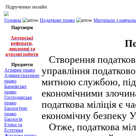
Підручники онлайн
Головна
Податкове право
Матеріали з навчал
Партнери
Авторські
По
реферати,
дипломні та
курсові роботи
Створення податково
Предмети
управління податков
Аграрне право
Адміністративне
митною службою, підр
право
Банківське
економічними злочин
право
Господарське
податкова міліція є 
право
Екологічне
економічну безпеку У
право
Екологія
Отже, податкова мілі
Етика та
Естетика
Житлове право