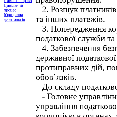
Цивільне право
Цивільний
2. Розшук платників,
процес
Юридична
та інших платежів.
деонтологія
3. Попередження кор
податкової служби та 
4. Забезпечення безп
державної податкової 
протиправних дій, по
обов’язків.
До складу податкової
- Головне управління 
управління податкової
корупцією в органах 