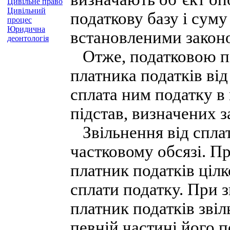
Цивільне право
Цивільний
податкову базу і суму
процес
Юридична
встановленими закон
деонтологія
Отже, податковою пі
платника податків від
сплата ним податку в
підстав, визначених 
Звільнення від спла
частковому обсязі. Пр
платник податків цілк
сплати податку. При з
платник податків звіл
певній частині його 