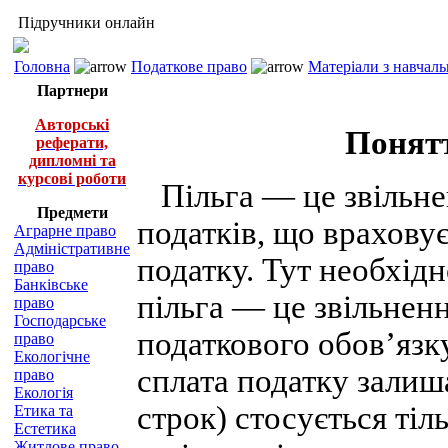
Підручники онлайн
Головна
Податкове право
Матеріали з навчал
Партнери
Авторські
Понятт
реферати,
дипломні та
курсові роботи
Пільга — це звільнен
Предмети
податків, що враховує
Аграрне право
Адміністративне
податку. Тут необхід
право
Банківське
пільга — це звільненн
право
Господарське
податкового обов’язку
право
Екологічне
сплата податку залиша
право
Екологія
строк) стосується тіл
Етика та
Естетика
Житлове право