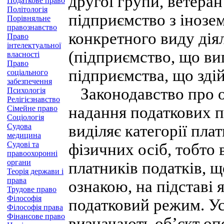
другої групи, ветеран
Податкове право
Політологія
підприємство з інозем
Порівняльне
правознавство
конкретного виду діял
Право
інтелектуальної
(підприємство, що ви
власності
Право
підприємства, що здійс
соціального
забезпечення
Законодавство про о
Психологія
Релігієзнавство
надання податкових пі
Сімейне право
Соціологія
Судова
виділяє категорії пл
медицина
Судові та
фізичних осіб, тобто
правоохоронні
органи
платників податків, 
Теорія держави і
права
ознакою, на підставі 
Трудове право
Філософія
податковий режим. Ус
Філософія права
Фінансове право
визначають об’єкт о