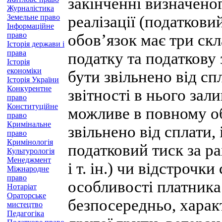
закінченні визначеног
Журналістика
Земельне право
реалізації (податкови
Інформаційне
право
обов’язок має три скл
Історія держави і
права
податку та податкову 
Історія
економіки
бути звільнено від спл
Історія України
Конкурентне
звітності в нього зал
право
Конституційне
можливе в повному об
право
Кримінальне
звільнено від сплати,
право
Кримінологія
податковий тиск за р
Культурологія
Менеджмент
і т. ін.) чи відстроч
Міжнародне
право
особливості платника
Нотаріат
Ораторське
безпосередньо, харак
мистецтво
Педагогіка