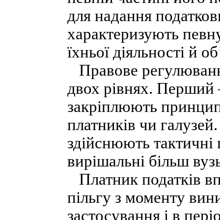
для надання податкови
характеризують певну
їхньої діяльності й о
Правове регулювання
двох рівнях. Перший 
закріплюють принципо
платників чи галузей
здійснюють тактичні ц
вирішальні більш вузьк
Платник податків вп
пільгу з моменту вини
застосування і в періо