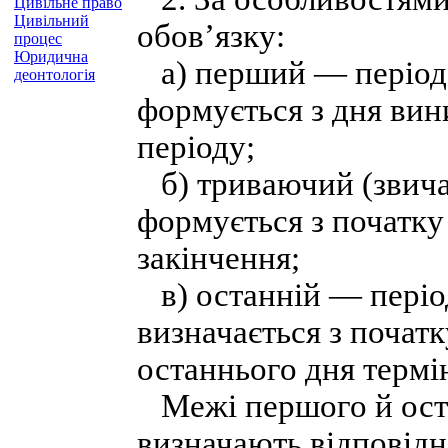
Цивільне право
Цивільний
обов’язку:
процес
Юридична
а) перший — період,
деонтологія
формується з дня вин
періоду;
б) триваючий (звича
формується з початку 
закінчення;
в) останній — період
визначається з початк
останнього дня термі
Межі першого й оста
визначають відповідн