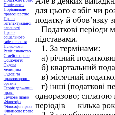
Але в деяких випадка
Податкове право
Політологія
для цього є збіг чи ро
Порівняльне
правознавство
податку й обов’язку з
Право
інтелектуальної
Податкові періоди м
власності
Право
підставами.
соціального
забезпечення
1. За термінами:
Психологія
Релігієзнавство
а) річний податковий
Сімейне право
Соціологія
Судова
б) квартальний пода
медицина
Судові та
в) місячний податко
правоохоронні
органи
г) інші (податкові пе
Теорія держави і
права
одноразово; сплатою 
Трудове право
Філософія
періодів — кілька років
Філософія права
Фінансове право
2. За особливостями