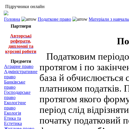
Підручники онлайн
Головна
Податкове право
Матеріали з навчал
Партнери
Авторські
По
реферати,
дипломні та
курсові роботи
Податковим періодом 
Предмети
протягом і по закінче
Аграрне право
Адміністративне
база й обчислюється с
право
Банківське
платником податків. 
право
Господарське
протягом якого форму
право
Екологічне
період слід відрізняти
право
Екологія
початку податковий пе
Етика та
Естетика
Житлове право