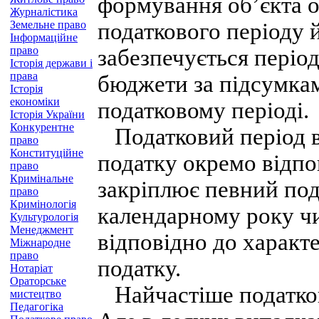
формування об’єкта оп
Журналістика
Земельне право
податкового періоду 
Інформаційне
право
забезпечується періо
Історія держави і
права
бюджети за підсумкам
Історія
економіки
податковому періоді.
Історія України
Конкурентне
Податковий період в
право
Конституційне
податку окремо відпо
право
Кримінальне
закріплює певний под
право
Кримінологія
календарному року чи
Культурологія
Менеджмент
відповідно до характ
Міжнародне
право
податку.
Нотаріат
Ораторське
Найчастіше податкови
мистецтво
Педагогіка