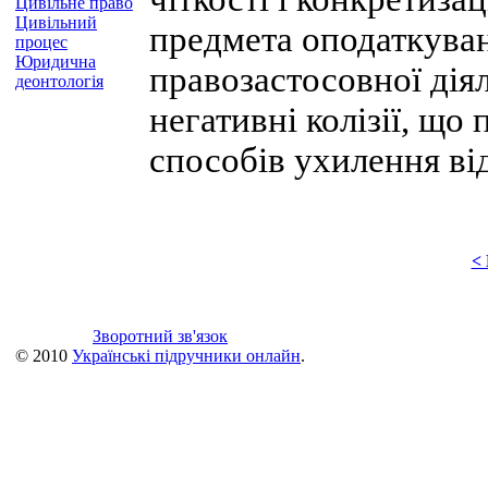
Цивільне право
Цивільний
предмета оподаткуван
процес
Юридична
правозастосовної дія
деонтологія
негативні колізії, що
способів ухилення від
<
Зворотний зв'язок
© 2010
Українські підручники онлайн
.