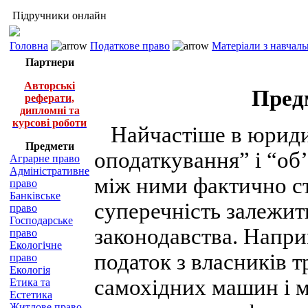
Підручники онлайн
Головна
Податкове право
Матеріали з навчал
Партнери
Авторські
Пред
реферати,
дипломні та
курсові роботи
Найчастіше в юридич
Предмети
оподаткування” і “об
Аграрне право
Адміністративне
між ними фактично ст
право
Банківське
суперечність залежить
право
Господарське
законодавства. Наприк
право
Екологічне
податок з власників 
право
Екологія
самохідних машин і м
Етика та
Естетика
Житлове право