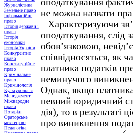
оподаткування фактич
Журналістика
Земельне право
не можна назвати пр
Інформаційне
право
Характеризуючи зв’я
Історія держави і
права
оподаткування, слід 
Історія
економіки
обов’язковою, невід’
Історія України
Конкурентне
співвідносяться, як ча
право
Конституційне
платника податків пр
право
Кримінальне
неминучого виникнен
право
Кримінологія
Однак, якщо платника
Культурологія
Менеджмент
певний юридичний ст
Міжнародне
право
дія), то в результаті 
Нотаріат
Ораторське
про виникнення подат
мистецтво
Педагогіка