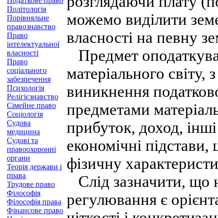
розглядаючи плату (п
Податкове право
Політологія
можемо виділити земе
Порівняльне
правознавство
власності на певну зе
Право
інтелектуальної
Предмет оподаткува
власності
Право
матеріального світу, 
соціального
забезпечення
виникнення податково
Психологія
Релігієзнавство
предметами матеріаль
Сімейне право
Соціологія
Судова
прибуток, доход, інші
медицина
Судові та
економічні підстави, 
правоохоронні
органи
фізичну характеристи
Теорія держави і
права
Слід зазначити, що 
Трудове право
Філософія
регулювання є орієнт
Філософія права
Фінансове право
чіткості і конкретиз