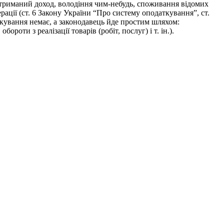
отриманий доход, володіння чим-небудь, споживання відомих
рації (ст. 6 Закону України “Про систему оподаткування”, ст.
ткування немає, а законодавець йде простим шляхом:
роти з реалізації товарів (робіт, послуг) і т. ін.).