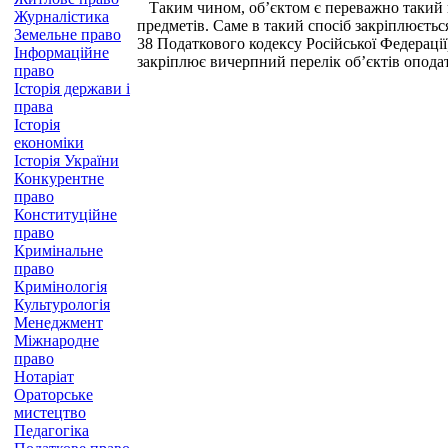
Таким чином, об’єктом є переважно такий пр
Журналістика
предметів. Саме в такий спосіб закріплюєтьс
Земельне право
38 Податкового кодексу Російської Федераці
Інформаційне
закріплює вичерпний перелік об’єктів оподаткув
право
Історія держави і
права
Історія
економіки
Історія України
Конкурентне
право
Конституційне
право
Кримінальне
право
Кримінологія
Культурологія
Менеджмент
Міжнародне
право
Нотаріат
Ораторське
мистецтво
Педагогіка