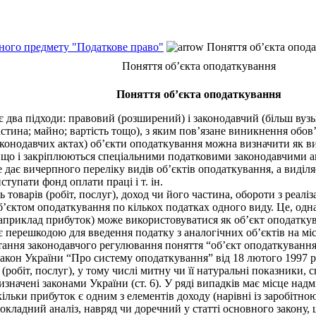
ьного предмету "Податкове право"
Поняття об’єкта опод
Поняття об’єкта оподаткування
Поняття об’єкта оподаткування
два підходи: правовий (розширений) і законодавчий (більш вузь
астина; майно; вартість тощо), з яким пов’язане виникнення обов
законодавчих актах) об’єкти оподаткування можна визначити як в
, що і закріплюються спеціальними податковими законодавчими а
дає вичерпного переліку видів об’єктів оподаткування, а виділ
упати фонд оплати праці і т. ін.
варів (робіт, послуг), доход чи його частина, обороти з реаліза
’єктом оподаткування по кількох податках одного виду. Це, одн
наприклад прибуток) може використовуватися як об’єкт оподатку
 перешкодою для введення податку з аналогічних об’єктів на міс
ння законодавчого регулювання поняття “об’єкт оподаткування”
Закон України “Про систему оподаткування” від 18 лютого 1997 р
ї (робіт, послуг), у тому числі митну чи її натуральні показники
изначені законами України (ст. 6). У ряді випадків має місце над
кільки прибуток є одним з елементів доходу (нарівні із заробітно
докладний аналіз, навряд чи доречний у статті основного закону,