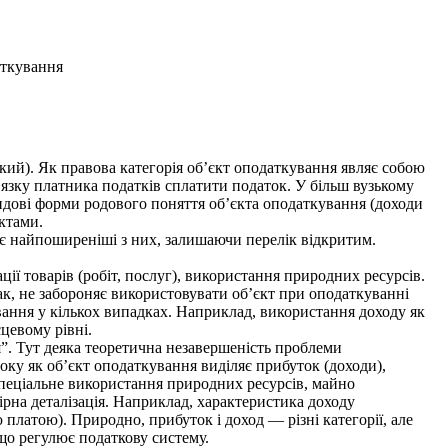
аткування
кий). Як правова категорія об’єкт оподаткування являє собою
’язку платника податків сплатити податок. У більш вузькому
идові форми родового поняття об’єкта оподаткування (доходи
ктами.
яє найпоширеніші з них, залишаючи перелік відкритим.
ції товарів (робіт, послуг), використання природних ресурсів.
ак, не забороняє використовувати об’єкт при оподаткуванні
вання у кількох випадках. Наприклад, використання доходу як
цевому рівні.
. Тут деяка теоретична незавершеність проблеми
оку як об’єкт оподаткування виділяє прибуток (доходи),
, спеціальне використання природних ресурсів, майно
мірна деталізація. Наприклад, характеристика доходу
ю платою). Природно, прибуток і доход — різні категорії, але
 що регулює податкову систему.