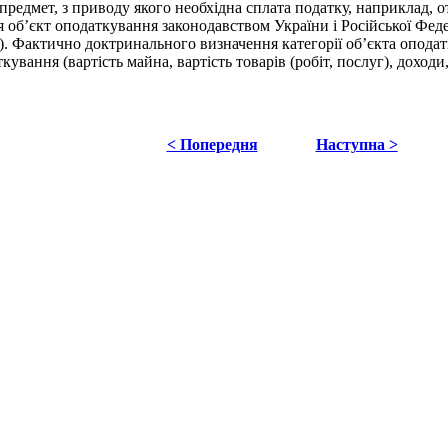
едмет, з приводу якого необхідна сплата податку, наприклад, 
я об’єкт оподаткування законодавством України і Російської Феде
ї). Фактично доктринального визначення категорії об’єкта опода
ання (вартість майна, вартість товарів (робіт, послуг), доходи, обо
< Попередня
Наступна >