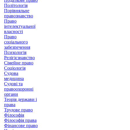
Податкове право
Політологія
Порівняльне
правознавство
Право
інтелектуальної
власності
Право
соціального
забезпечення
Психологія
Релігієзнавство
Сімейне право
Соціологія
Судова
медицина
Судові та
правоохоронні
органи
Теорія держави і
права
Трудове право
Філософія
Філософія права
Фінансове право