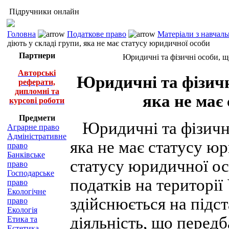
Підручники онлайн
Головна
Податкове право
Матеріали з навчал
діють у складі групи, яка не має статусу юридичної особи
Партнери
Юридичні та фізичні особи, що
Авторські
Юридичні та фізичні
реферати,
дипломні та
яка не має
курсові роботи
Предмети
Юридичні та фізичні 
Аграрне право
Адміністративне
яка не має статусу ю
право
Банківське
статусу юридичної ос
право
Господарське
податків на території 
право
Екологічне
здійснюється на підст
право
Екологія
діяльність, що перед
Етика та
Естетика