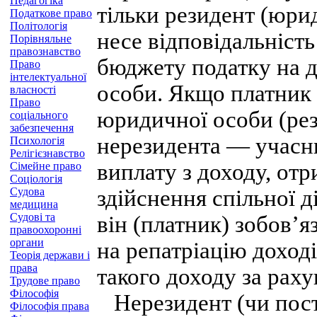
Педагогіка
тільки резидент (юрид
Податкове право
Політологія
несе відповідальність
Порівняльне
правознавство
бюджету податку на д
Право
інтелектуальної
особи. Якщо платник 
власності
Право
юридичної особи (рез
соціального
забезпечення
нерезидента — учасни
Психологія
Релігієзнавство
виплату з доходу, от
Сімейне право
Соціологія
Судова
здійснення спільної д
медицина
Судові та
він (платник) зобов’
правоохоронні
органи
на репатріацію доході
Теорія держави і
права
такого доходу за раху
Трудове право
Філософія
Нерезидент (чи пост
Філософія права