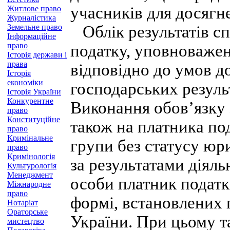
учасників для досягне
Житлове право
Журналістика
Земельне право
Облік результатів сп
Інформаційне
право
податку, уповноваже
Історія держави і
права
відповідно до умов до
Історія
економіки
господарських результ
Історія України
Конкурентне
Виконання обов’язку 
право
Конституційне
також на платника по
право
Кримінальне
групи без статусу юр
право
Кримінологія
за результатами діяль
Культурологія
Менеджмент
особи платник податк
Міжнародне
право
формі, встановлених
Нотаріат
Ораторське
України. При цьому т
мистецтво