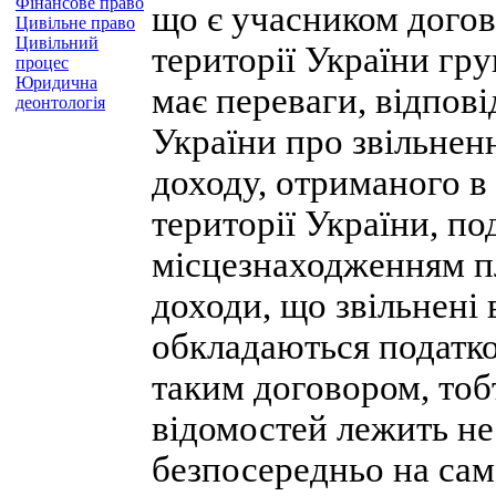
Фінансове право
що є учасником догов
Цивільне право
Цивільний
території України гру
процес
Юридична
має переваги, відпов
деонтологія
України про звільнен
доходу, отриманого в 
території України, по
місцезнаходженням пл
доходи, що звільнені 
обкладаються податко
таким договором, тоб
відомостей лежить не 
безпосередньо на сам