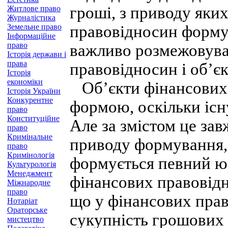
гроші, з приводу яки
Житлове право
Журналістика
Земельне право
правовідносин формує
Інформаційне
право
важливо розмежовува
Історія держави і
права
правовідносин і об’є
Історія
економіки
Об’єкти фінансових 
Історія України
Конкурентне
формою, оскільки існ
право
Конституційне
Але за змістом це за
право
Кримінальне
приводу формування, 
право
Кримінологія
формується певний ю
Культурологія
Менеджмент
фінансових правовідн
Міжнародне
право
що у фінансових пра
Нотаріат
Ораторське
сукупність грошових 
мистецтво