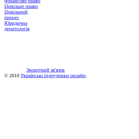
Фінансове право
Цивільне право
Цивільний
процес
Юридична
деонтологія
Зворотний зв'язок
© 2010
Українські підручники онлайн
.