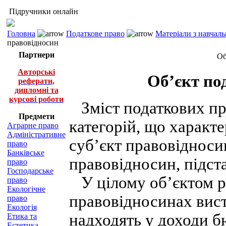
Підручники онлайн
Головна
Податкове право
Матеріали з навчал
правовідносин
Партнери
Об
Авторські
Об’єкт по
реферати,
дипломні та
курсові роботи
Зміст податкових пра
Предмети
категорій, що характ
Аграрне право
Адміністративне
суб’єкт правовідносин
право
Банківське
правовідносин, підст
право
Господарське
У цілому об’єктом р
право
Екологічне
правовідносинах вис
право
Екологія
надходять у доходи б
Етика та
Естетика