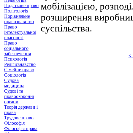
Педагогіка
мобілізацією, розпод
Податкове право
Політологія
розширення виробницт
Порівняльне
правознавство
суспільства.
Право
інтелектуальної
власності
Право
соціального
забезпечення
<
Психологія
Релігієзнавство
Сімейне право
Соціологія
Судова
медицина
Судові та
правоохоронні
органи
Теорія держави і
права
Трудове право
Філософія
Філософія права