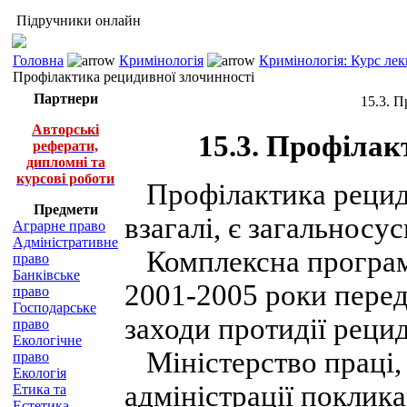
Підручники онлайн
Головна
Кримінологія
Кримінологія: Курс лек
Профілактика рецидивної злочинності
Партнери
15.3. 
Авторські
15.3. Профілак
реферати,
дипломні та
курсові роботи
Профілактика рецидив
Предмети
взагалі, є загальнос
Аграрне право
Адміністративне
Комплексна програма
право
Банківське
2001-2005 роки передб
право
Господарське
заходи протидії реци
право
Екологічне
Міністерство праці,
право
Екологія
адміністрації поклик
Етика та
Естетика