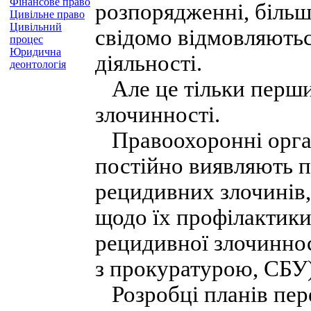
Фінансове право
розпорядженні, більш
Цивільне право
Цивільний
свідомо відмовляютьс
процес
Юридична
діяльності.
деонтологія
Але це тільки перши
злочинності.
Правоохоронні орган
постійно виявляють 
рецидивних злочинів,
щодо їх профілактики
рецидивної злочиннос
з прокуратурою, СБУ)
Розробці планів пере