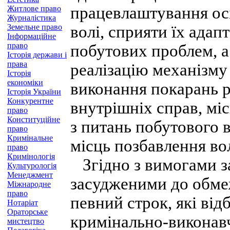
працевлаштування осі
Житлове право
Журналістика
Земельне право
волі, сприяти їх адап
Інформаційне
право
побутових проблем, а
Історія держави і
права
реалізацію механізму 
Історія
економіки
виконання покарань р
Історія України
Конкурентне
внутрішніх справ, мі
право
Конституційне
з питань побутового 
право
Кримінальне
місць позбавлення вол
право
Кримінологія
Згідно з вимогами за
Культурологія
Менеджмент
засудженими до обме
Міжнародне
право
певний строк, які ві
Нотаріат
Ораторське
кримінально-виконавч
мистецтво