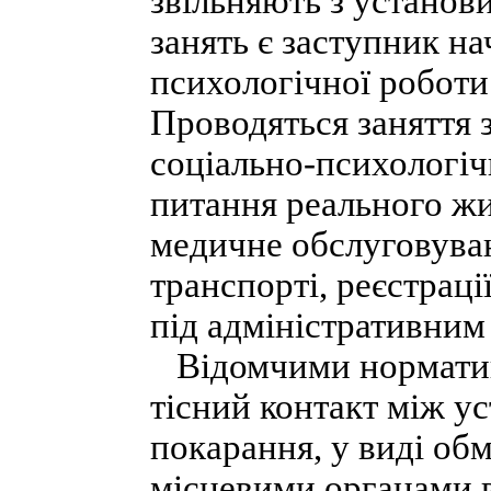
звільняють з установ
занять є заступник на
психологічної роботи
Проводяться заняття 
соціально-психологіч
питання реального жи
медичне обслуговуван
транспорті, реєстраці
під адміністративним 
Відомчими норматив
тісний контакт між у
покарання, у виді об
місцевими органами в