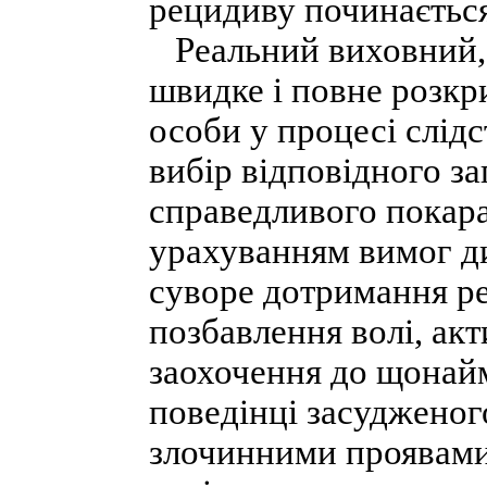
рецидиву починається
Реальний виховний,
швидке і повне розкр
особи у процесі слід
вибір відповідного з
справедливого покара
урахуванням вимог диф
суворе дотримання р
позбавлення волі, ак
заохочення до щонай
поведінці засудженог
злочинними проявами