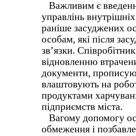
Важливим є введення
управлінь внутрішніх 
раніше засуджених ос
особам, які після зас
зв’язки. Співробітни
відновленню втрачени
документи, прописуют
влаштовують на робот
продуктами харчуванн
підприємств міста.
Вагому допомогу особ
обмеження і позбавле