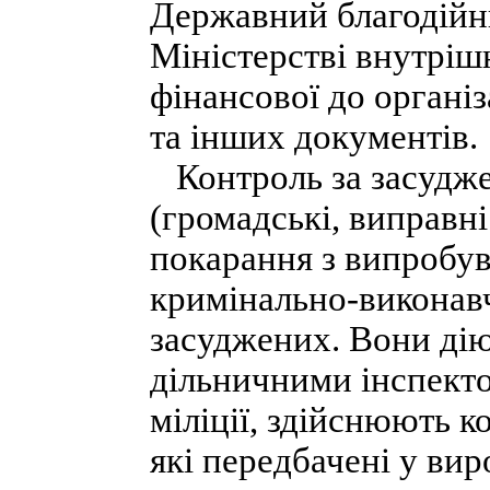
Державний благодійни
Міністерстві внутрішн
фінансової до органі
та інших документів.
Контроль за засудже
(громадські, виправні
покарання з випробу
кримінально-виконав
засуджених. Вони діют
дільничними інспект
міліції, здійснюють 
які передбачені у ви