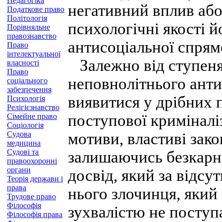
Педагогіка
негативний вплив або
Податкове право
Політологія
психологічні якості 
Порівняльне
правознавство
антисоціальної спрям
Право
інтелектуальної
Залежно від ступеня 
власності
Право
неповнолітнього анти
соціального
забезпечення
виявитися у дрібних 
Психологія
Релігієзнавство
поступової криміналі
Сімейне право
Соціологія
Судова
мотиви, властиві зак
медицина
Судові та
залишаючись безкарн
правоохоронні
органи
досвід, який за відсу
Теорія держави і
права
нього злочинця, який
Трудове право
Філософія
зухвалістю не поступа
Філософія права