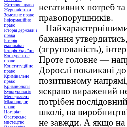
негативних потреб та
Житлове право
Журналістика
Земельне право
правопорушників.
Інформаційне
право
Найхарактернішими в
Історія держави і
права
бажання утвердитись,
Історія
економіки
(згрупованість), інте
Історія України
Конкурентне
Проте головне — напр
право
Конституційне
Дорослі покликані до
право
Кримінальне
позитивному напрямі
право
Кримінологія
яскраво виражений не
Культурологія
Менеджмент
потрібен послідовний 
Міжнародне
право
школі, на виробництв
Нотаріат
Ораторське
не завжди. А якщо на
мистецтво