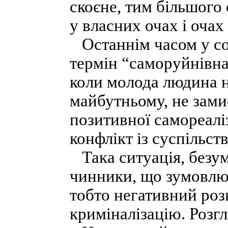
скоєне, тим більшого 
у власних очах і оча
Останнім часом у соц
термін “саморуйнівна 
коли молода людина н
майбутньому, не зам
позитивної самореаліз
конфлікт із суспільст
Така ситуація, безум
чинники, що зумовлю
тобто негативний роз
криміналізацію. Розг