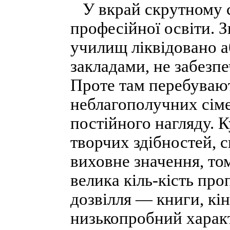
У вкрай скрутному с
професійної освіти. 
училищ ліквідовано а
закладами, не забезп
Проте там перебувают
неблагополучних сіме
постійного нагляду. К
творчих здібностей, с
виховне значення, то
велика кіль-кість про
дозвілля — книги, к
низькопробний характ