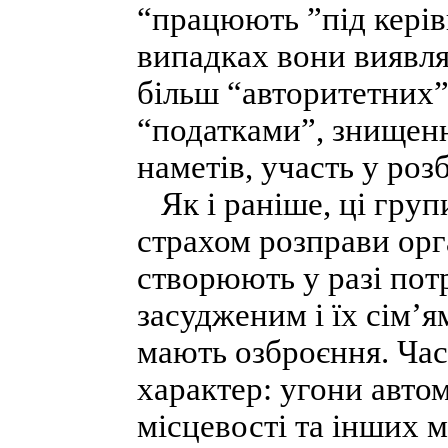
“працюють ”під керів
випадках вони виявля
більш “авторитетних”
“податками”, знищен
наметів, участь у роз
Як і раніше, ці груп
страхом розправи орга
створюють у разі пот
засудженим і їх сім’я
мають озброєння. Час
характер: угони авто
місцевості та інших м