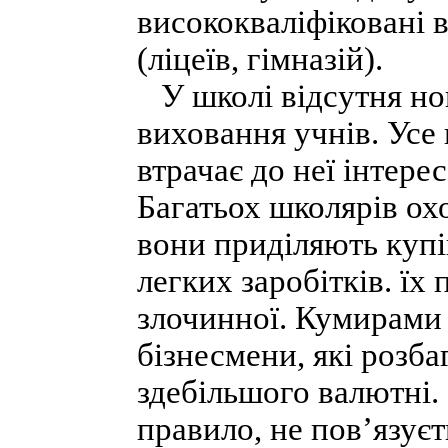
висококваліфіковані в
(ліцеїв, гімназій).
У школі відсутня нов
виховання учнів. Усе
втрачає до неї інтере
Багатьох школярів охо
вони приділяють купі
легких заробітків. їх
злочинної. Кумирами 
бізнесмени, які розба
здебільшого валютні. 
правило, не пов’язуєт