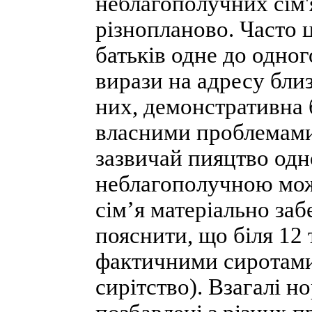
неблагополучних сім'
різнопланово. Часто 
батьків одне до одног
вирази на адресу близ
них, демонстративна б
власними проблемами,
зазвичай пияцтво одн
неблагополучною може
сім’я матеріально за
пояснити, що біля 12 
фактичними сиротами
сирітство). Взагалі н