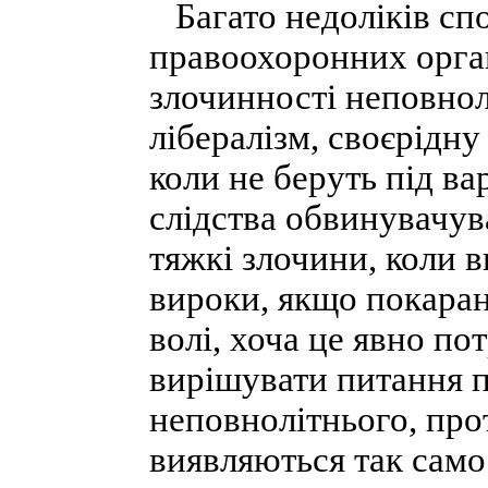
Багато недоліків спо
правоохоронних орган
злочинності неповнолі
лібералізм, своєрідну
коли не беруть під в
слідства обвинувачува
тяжкі злочини, коли 
вироки, якщо покаран
волі, хоча це явно по
вирішувати питання п
неповнолітнього, про
виявляються так само 