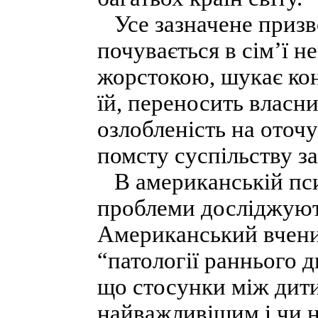
Усе зазначене призво
почувається в сім’ї н
жорстокою, шукає кон
їй, переносить власн
озлобленість на ото
помсту суспільству за
В американській псих
проблеми досліджують
Американський вчений
“патології раннього 
що стосунки між дитин
найважливішим і чи н