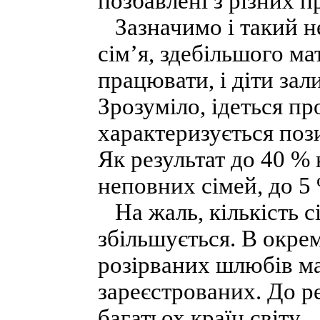
позбавлені з різних п
Зазначимо і такий н
сім’я, здебільшого м
працювати, і діти зал
Зрозуміло, ідеться пр
характеризується поз
Як результат до 40 %
неповних сімей, до 5 
На жаль, кількість сі
збільшується. В окрем
розірваних шлюбів ма
зареєстрованих. До ре
багатьох країн світу.