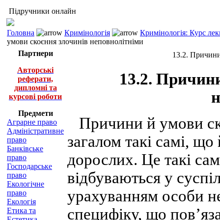
Підручники онлайн
Головна
Кримінологія
Кримінологія: Курс лек
умови скоєння злочинів неповнолітніми
Партнери
13.2. Причини
Авторські
13.2. Причин
реферати,
дипломні та
н
курсові роботи
Предмети
Причини й умови ско
Аграрне право
Адміністративне
загалом такі самі, щ
право
Банківське
дорослих. Це такі сам
право
Господарське
відбуваються у суспіл
право
Екологічне
урахуванням особи н
право
Екологія
специфіку, що пов’яз
Етика та
Естетика