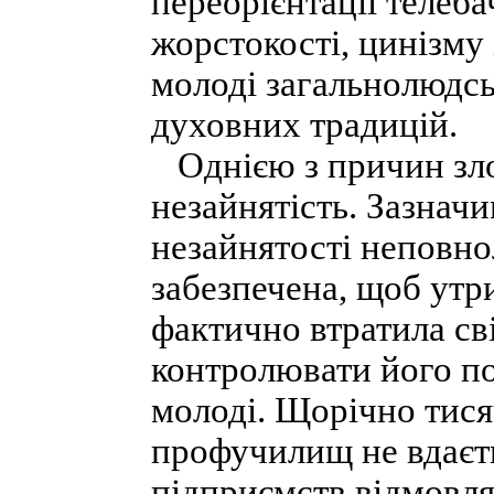
переорієнтації телеба
жорстокості, цинізму
молоді загальнолюдсь
духовних традицій.
Однією з причин злоч
незайнятість. Зазнач
незайнятості неповнол
забезпечена, щоб утр
фактично втратила сві
контролювати його по
молоді. Щорічно тися
профучилищ не вдаєть
підприємств відмовля