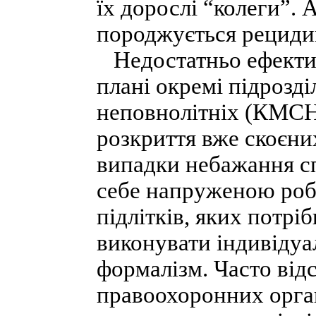
їх дорослі “колеги”
породжується рецидив
Недостатньо ефекти
плані окремі підрозді
неповнолітніх (КМСН
розкриття вже скоєних
випадки небажання с
себе напруженою робо
підлітків, яких потрі
виконувати індивідуа
формалізм. Часто від
правоохоронних орган