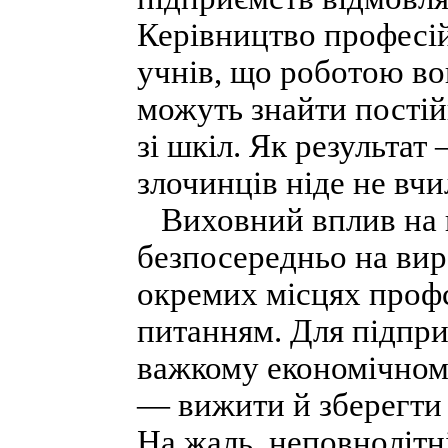
Керівництво професі
учнів, що роботою во
можуть знайти постійн
зі шкіл. Як результа
злочинців ніде не вчи
Виховний вплив на 
безпосередньо на вир
окремих місцях проф
питанням. Для підприє
важкому економічному
— вижити й зберегти 
На жаль, неповнолітн