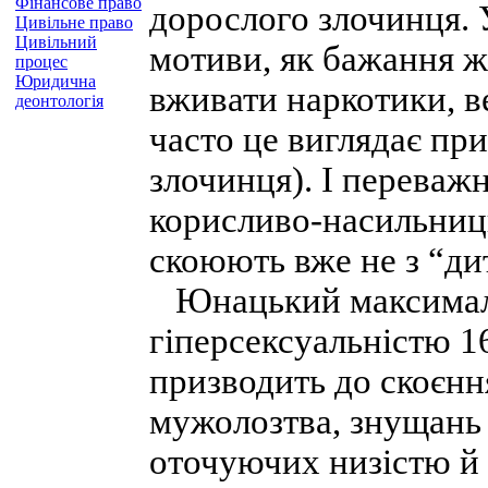
Фінансове право
дорослого злочинця. 
Цивільне право
Цивільний
мотиви, як бажання ж
процес
Юридична
вживати наркотики, в
деонтологія
часто це виглядає пр
злочинця). І переважн
корисливо-насильниц
скоюють вже не з “ди
Юнацький максималі
гіперсексуальністю 1
призводить до скоєнн
мужолозтва, знущань
оточуючих низістю й 