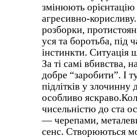
змінюють орієнтацію 
агресивно-корисливу.
розборки, протистоян
уся та боротьба, під ч
інстинкти. Ситуація 
За ті самі вбивства, 
добре “заробити”. І 
підлітків у злочинну 
особливо яскраво.Кол
чисельністю до ста о
— черепами, металев
сенс. Створюються моб