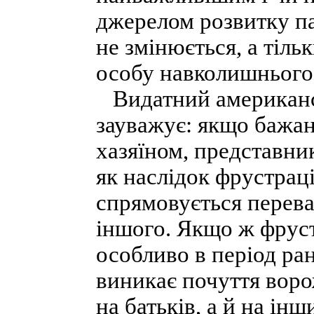
джерелом розвитку па
не змінюється, а тіль
особу навколишнього
Видатний американс
зауважує: якщо бажан
хазяїном, представни
як наслідок фрустраці
спрямовується переваж
іншого. Якщо ж фруст
особливо в період ра
виникає почуття воро
на батьків, а й на інш