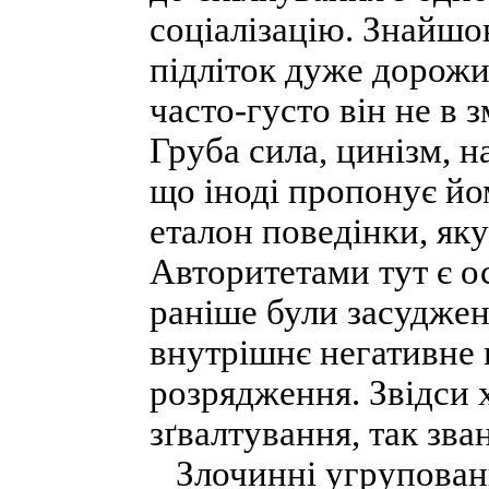
соціалізацію. Знайшо
підліток дуже дорожи
часто-густо він не в 
Груба сила, цинізм, 
що іноді пропонує йо
еталон поведінки, яку
Авторитетами тут є ос
раніше були засуджен
внутрішнє негативне
розрядження. Звідси х
зґвалтування, так зва
Злочинні угрупованн