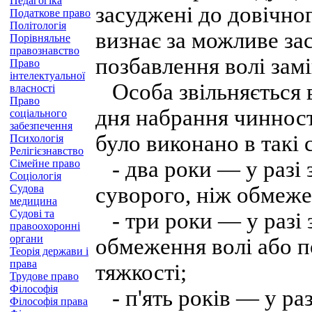
Педагогіка
засуджені до довічно
Податкове право
Політологія
визнає за можливе зас
Порівняльне
правознавство
позбавлення волі зам
Право
інтелектуальної
Особа звільняється в
власності
Право
дня набрання чиннос
соціального
забезпечення
було виконано в такі 
Психологія
Релігієзнавство
- два роки — у разі
Сімейне право
Соціологія
Судова
суворого, ніж обмеже
медицина
Судові та
- три роки — у разі 
правоохоронні
органи
обмеження волі або п
Теорія держави і
права
тяжкості;
Трудове право
Філософія
- п'ять років — у ра
Філософія права