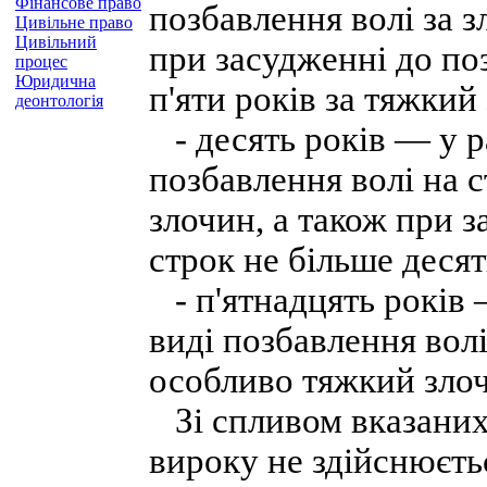
Фінансове право
позбавлення волі за з
Цивільне право
Цивільний
при засудженні до по
процес
Юридична
п'яти років за тяжкий
деонтологія
- десять років — у р
позбавлення волі на с
злочин, а також при з
строк не більше деся
- п'ятнадцять років 
виді позбавлення волі
особливо тяжкий зло
Зі спливом вказаних
вироку не здійснюєть