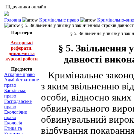
Підручники онлайн
Головна
Кримінальне право
Кримінально-вико
§ 5. Звільнення у зв'язку з закінченням строків давно
Партнери
§ 5. Звільнення у зв'язку з з
Авторські
§ 5. Звільнення 
реферати,
дипломні та
давності викон
курсові роботи
Предмети
Кримінальне законод
Аграрне право
Адміністративне
з яким звільненню ві
право
Банківське
особи, відносно яких
право
Господарське
обвинувального вирок
право
Екологічне
обвинувальний вирок 
право
Екологія
відбування покарання 
Етика та
Естетика