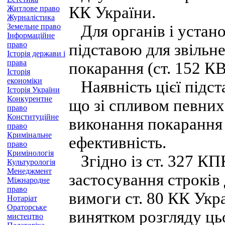
КК України.
Житлове право
Журналістика
Земельне право
Для органів і устано
Інформаційне
право
підставою для звільн
Історія держави і
права
покарання (ст. 152 К
Історія
економіки
Наявність цієї підст
Історія України
Конкурентне
що зі спливом певних
право
Конституційне
виконання покарання 
право
Кримінальне
ефективність.
право
Кримінологія
Згідно із ст. 327 КП
Культурологія
Менеджмент
застосування строків
Міжнародне
право
вимоги ст. 80 КК Укра
Нотаріат
Ораторське
винятком розгляду ць
мистецтво