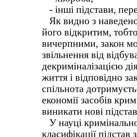
- інші підстави, пер
Як видно з наведеног
його відкритим, тобто
вичерпними, закон мо
звільнення від відбув
декриміналізацією ді
життя і відповідно за
спільнота дотримуєть
економії засобів крим
виникати нові підстав
У науці кримінально-
класифікації підстав 