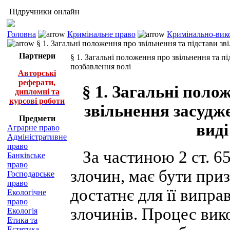
Підручники онлайн
Головна
Кримінальне право
Кримінально-вико
§ 1. Загальні положення про звільнення та підстави зв
Партнери
§ 1. Загальні положення про звільнення та п
позбавлення волі
Авторські
реферати,
§ 1. Загальні поло
дипломні та
курсові роботи
звільнення засудж
Предмети
виді
Аграрне право
Адміністративне
право
За частиною 2 ст. 65
Банківське
право
злочин, має бути при
Господарське
право
достатнє для її випр
Екологічне
право
злочинів. Процес вик
Екологія
Етика та
Естетика