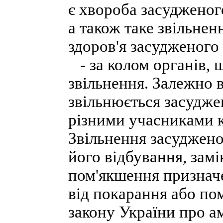
є хвороба засудженого
а також таке звільнен
здоров'я засудженого 
- за колом органів, 
звільнення. Залежно ві
звільнюється засудже
різними учасниками к
Звільнення засуджено
його відбування, замі
пом'якшення призначе
від покарання або по
закону України про а