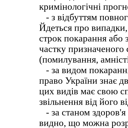
кримінологічні прогн
- з відбуттям повног
Йдеться про випадки,
строк покарання або 
частку призначеного 
(помилування, амніст
- за видом покарання
право України знає д
цих видів має свою с
звільнення від його в
- за станом здоров'я
видно, що можна розр