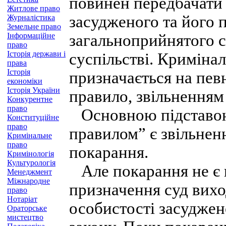
повинен передбачати 
Житлове право
засудженого та його 
Журналістика
Земельне право
Інформаційне
загальноприйнятого 
право
Історія держави і
суспільстві. Кримінал
права
Історія
призначається на певн
економіки
Історія України
правило, звільненням
Конкурентне
право
Основною підставою 
Конституційне
право
правилом” є звільненн
Кримінальне
право
покарання.
Кримінологія
Культурологія
Але покарання не є 
Менеджмент
Міжнародне
призначення суд вихо
право
Нотаріат
особистості засуджен
Ораторське
мистецтво