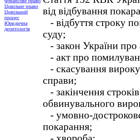
Фінансове право
Цивільне право
від відбування покар
Цивільний
процес
- відбуття строку по
Юридична
деонтологія
суду;
- закон України про 
- акт про помилуван
- скасування вироку 
справи;
- закінчення строків
обвинувального виро
- умовно-дострокове 
покарання;
- хвороба;