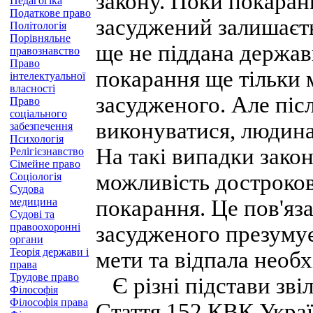
закону. Поки покаран
Педагогіка
Податкове право
засуджений залишаєть
Політологія
Порівняльне
ще не піддана держа
правознавство
Право
покарання ще тільки 
інтелектуальної
власності
засудженого. Але післ
Право
соціального
виконуватися, людина
забезпечення
Психологія
На такі випадки зако
Релігієзнавство
Сімейне право
можливість достроков
Соціологія
Судова
медицина
покарання. Це пов'яза
Судові та
правоохоронні
засудженого презумує
органи
Теорія держави і
мети та відпала необ
права
Трудове право
Є різні підстави зві
Філософія
Філософія права
Стаття 152 КВК Украї